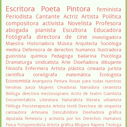
Escritora
Poeta
Pintora
feminista
Periodista
Cantante
Actriz
Artista
Política
compositora
activista
Novelista
Profesora
abogada
pianista
Escultora
Educadora
Fotógrafa
directora de cine
investigadora
Maestra
Historiadora
Música
Arquitecta
Socióloga
medica
Defensora de derechos humanos
Ilustradora
guionista
química
Pedagoga
bailarina
Psicóloga
Dramaturga
sindicalista
Arte
Diseñadora
dibujante
Filosofa
Enfermera
Artista plástica
cineasta
jurista
científica
coreógrafa
matemática
Ecologista
Economista
Anarquista
Pintura
Rosas para todas nuestras
heroínas
Jueza
Mujeres Creadoras
Narradora
ceramista
Bióloga
directora
mezzosoprano
Actriz de teatro
Cuentista
Documentalista
Literatura
Naturalista
literata
urbanista
Filóloga
Psicoterapeuta
Artista textil
Directora de orquesta
cantautora
Artesana
Descubridora
Diseñadora gráfica
diputada
feminista y activista por los Derechos Humanos
Fisica
Fotoperiodista
Artista gráfica
Blogera
Rapera
Teologa