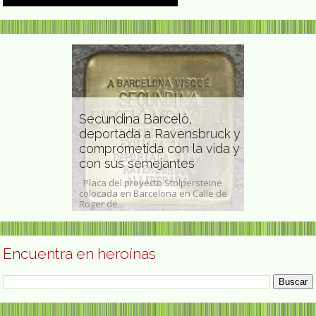
Secundina Barceló,
d Isaacs
deportada a Ravensbruck y
óloga y
comprometida con la vida y
Esther Orte
itánica
con sus semejantes
plastica
hurst Isaacs,
Placa del proyecto Stolpersteine
Esther Ortego (
 de Bolton
colocada en Barcelona en Calle de
plástica que de
o de...
Roger de...
su obra en la s
Encuentra en heroínas