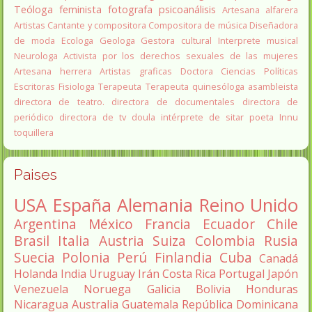
Teóloga feminista
fotografa
psicoanálisis
Artesana alfarera
Artistas
Cantante y compositora
Compositora de música
Diseñadora
de moda
Ecologa
Geologa
Gestora cultural
Interprete musical
Neurologa
Activista por los derechos sexuales de las mujeres
Artesana herrera
Artistas graficas
Doctora Ciencias Políticas
Escritoras
Fisiologa
Terapeuta
Terapeuta quinesóloga
asambleista
directora de teatro.
directora de documentales
directora de
periódico
directora de tv
doula
intérprete de sitar
poeta Innu
toquillera
Paises
USA
España
Alemania
Reino Unido
Argentina
México
Francia
Ecuador
Chile
Brasil
Italia
Austria
Suiza
Colombia
Rusia
Suecia
Polonia
Perú
Finlandia
Cuba
Canadá
Holanda
India
Uruguay
Irán
Costa Rica
Portugal
Japón
Venezuela
Noruega
Galicia
Bolivia
Honduras
Nicaragua
Australia
Guatemala
República Dominicana