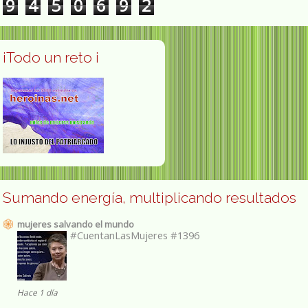
9
4
5
0
6
9
2
¡Todo un reto ¡
Sumando energía, multiplicando resultados
mujeres salvando el mundo
#CuentanLasMujeres #1396
Hace 1 día