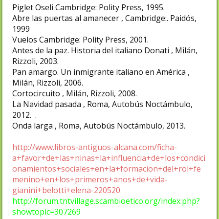
Piglet Oseli Cambridge: Polity Press, 1995.
Abre las puertas al amanecer , Cambridge:. Paidós,
1999
Vuelos Cambridge: Polity Press, 2001.
Antes de la paz. Historia del italiano Donati , Milán,
Rizzoli, 2003.
Pan amargo. Un inmigrante italiano en América ,
Milán, Rizzoli, 2006.
Cortocircuito , Milán, Rizzoli, 2008.
La Navidad pasada , Roma, Autobús Noctámbulo,
2012. .
Onda larga , Roma, Autobús Noctámbulo, 2013.
http://www.libros-antiguos-alcana.com/ficha-
a+favor+de+las+ninas+la+influencia+de+los+condici
onamientos+sociales+en+la+formacion+del+rol+fe
menino+en+los+primeros+anos+de+vida-
gianini+belotti+elena-220520
http://forum.tntvillage.scambioetico.org/index.php?
showtopic=307269