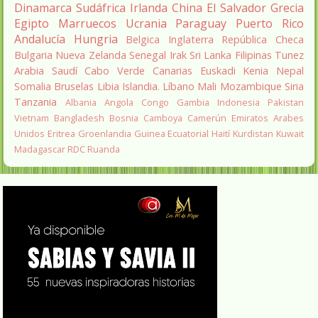
Dinamarca
Sudáfrica
Irlanda
China
El Salvador
Grecia
Egipto
Marruecos
Ucrania
Paraguay
Puerto Rico
Andalucía
Hungria
Belgica
Inglaterra
República Checa
Bulgaria
Nueva Zelanda
Senegal
Irak
Sri Lanka
Filipinas
Tunez
Arabia Saudí
Cabo Verde
Canarias
Euskadi
Kenia
Nepal
Somalia
Bruselas
Libia
Islandia.
Líbano
Mali
Mozambique
Siria
Tanzania
Albania
Angola
Congo
Gambia
Indonesia
Pakistan
Vietnam
Bangladesh
Bosnia
Camboya
Camerún
Emiratos Arabes
Unidos
Eritrea
Groenlandia
Guinea Ecuatorial
Haití
Kurdistan
Kuwait
Madagascar
RDC
Ruanda