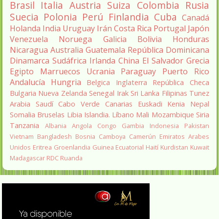
Brasil
Italia
Austria
Suiza
Colombia
Rusia
Suecia
Polonia
Perú
Finlandia
Cuba
Canadá
Holanda
India
Uruguay
Irán
Costa Rica
Portugal
Japón
Venezuela
Noruega
Galicia
Bolivia
Honduras
Nicaragua
Australia
Guatemala
República Dominicana
Dinamarca
Sudáfrica
Irlanda
China
El Salvador
Grecia
Egipto
Marruecos
Ucrania
Paraguay
Puerto Rico
Andalucía
Hungria
Belgica
Inglaterra
República Checa
Bulgaria
Nueva Zelanda
Senegal
Irak
Sri Lanka
Filipinas
Tunez
Arabia Saudí
Cabo Verde
Canarias
Euskadi
Kenia
Nepal
Somalia
Bruselas
Libia
Islandia.
Líbano
Mali
Mozambique
Siria
Tanzania
Albania
Angola
Congo
Gambia
Indonesia
Pakistan
Vietnam
Bangladesh
Bosnia
Camboya
Camerún
Emiratos Arabes
Unidos
Eritrea
Groenlandia
Guinea Ecuatorial
Haití
Kurdistan
Kuwait
Madagascar
RDC
Ruanda