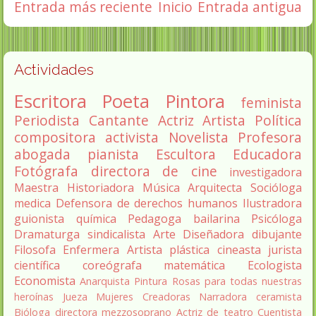
Entrada más reciente
Inicio
Entrada antigua
Actividades
Escritora
Poeta
Pintora
feminista
Periodista
Cantante
Actriz
Artista
Política
compositora
activista
Novelista
Profesora
abogada
pianista
Escultora
Educadora
Fotógrafa
directora de cine
investigadora
Maestra
Historiadora
Música
Arquitecta
Socióloga
medica
Defensora de derechos humanos
Ilustradora
guionista
química
Pedagoga
bailarina
Psicóloga
Dramaturga
sindicalista
Arte
Diseñadora
dibujante
Filosofa
Enfermera
Artista plástica
cineasta
jurista
científica
coreógrafa
matemática
Ecologista
Economista
Anarquista
Pintura
Rosas para todas nuestras
heroínas
Jueza
Mujeres Creadoras
Narradora
ceramista
Bióloga
directora
mezzosoprano
Actriz de teatro
Cuentista