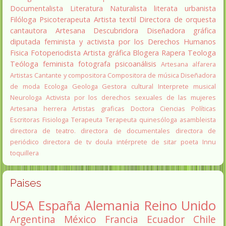
Documentalista
Literatura
Naturalista
literata
urbanista
Filóloga
Psicoterapeuta
Artista textil
Directora de orquesta
cantautora
Artesana
Descubridora
Diseñadora gráfica
diputada
feminista y activista por los Derechos Humanos
Fisica
Fotoperiodista
Artista gráfica
Blogera
Rapera
Teologa
Teóloga feminista
fotografa
psicoanálisis
Artesana alfarera
Artistas
Cantante y compositora
Compositora de música
Diseñadora
de moda
Ecologa
Geologa
Gestora cultural
Interprete musical
Neurologa
Activista por los derechos sexuales de las mujeres
Artesana herrera
Artistas graficas
Doctora Ciencias Políticas
Escritoras
Fisiologa
Terapeuta
Terapeuta quinesóloga
asambleista
directora de teatro.
directora de documentales
directora de
periódico
directora de tv
doula
intérprete de sitar
poeta Innu
toquillera
Paises
USA
España
Alemania
Reino Unido
Argentina
México
Francia
Ecuador
Chile