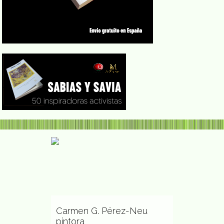
Secundina 
deportada 
sar poeta y
Carmen G. Pérez-Neu
comprometi
leña
pintora
con sus se