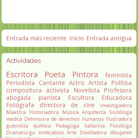
Entrada más reciente
Inicio
Entrada antigua
Actividades
Escritora
Poeta
Pintora
feminista
Periodista
Cantante
Actriz
Artista
Política
compositora
activista
Novelista
Profesora
abogada
pianista
Escultora
Educadora
Fotógrafa
directora de cine
investigadora
Maestra
Historiadora
Música
Arquitecta
Socióloga
medica
Defensora de derechos humanos
Ilustradora
guionista
química
Pedagoga
bailarina
Psicóloga
Dramaturga
sindicalista
Arte
Diseñadora
dibujante