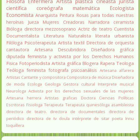
Filosofa
Enfermera
Artista plástica
cineasta
jurista
científica
coreógrafa
matemática
Ecologista
Economista
Anarquista
Pintura
Rosas para todas nuestras
heroínas
Jueza
Mujeres Creadoras
Narradora
ceramista
Bióloga
directora
mezzosoprano
Actriz de teatro
Cuentista
Documentalista
Literatura
Naturalista
literata
urbanista
Filóloga
Psicoterapeuta
Artista textil
Directora de orquesta
cantautora
Artesana
Descubridora
Diseñadora gráfica
diputada
feminista y activista por los Derechos Humanos
Fisica
Fotoperiodista
Artista gráfica
Blogera
Rapera
Teologa
Teóloga feminista
fotografa
psicoanálisis
Artesana alfarera
Artistas
Cantante y compositora
Compositora de música
Diseñadora
de moda
Ecologa
Geologa
Gestora cultural
Interprete musical
Neurologa
Activista por los derechos sexuales de las mujeres
Artesana herrera
Artistas graficas
Doctora Ciencias Políticas
Escritoras
Fisiologa
Terapeuta
Terapeuta quinesóloga
asambleista
directora de teatro.
directora de documentales
directora de
periódico
directora de tv
doula
intérprete de sitar
poeta Innu
toquillera