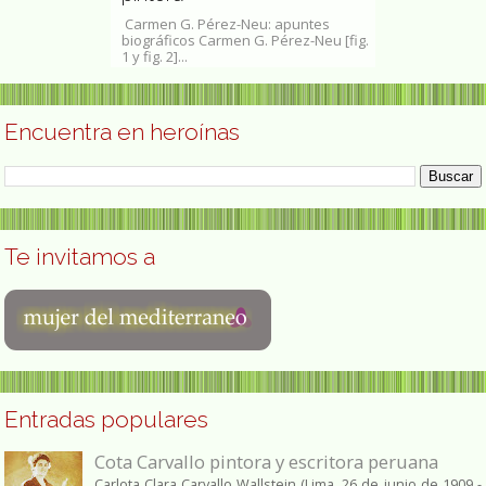
ar (Río de
Carmen G. Pérez-Neu: apuntes
Placa del proy
1952 - ibídem, 29
biográficos Carmen G. Pérez-Neu [fig.
colocada en Ba
e...
1 y fig. 2]...
Roger de...
Encuentra en heroínas
Te invitamos a
Entradas populares
Cota Carvallo pintora y escritora peruana
Carlota Clara Carvallo Wallstein (Lima, 26 de junio de 1909 -