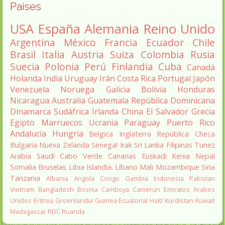
Paises
USA
España
Alemania
Reino Unido
Argentina
México
Francia
Ecuador
Chile
Brasil
Italia
Austria
Suiza
Colombia
Rusia
Suecia
Polonia
Perú
Finlandia
Cuba
Canadá
Holanda
India
Uruguay
Irán
Costa Rica
Portugal
Japón
Venezuela
Noruega
Galicia
Bolivia
Honduras
Nicaragua
Australia
Guatemala
República Dominicana
Dinamarca
Sudáfrica
Irlanda
China
El Salvador
Grecia
Egipto
Marruecos
Ucrania
Paraguay
Puerto Rico
Andalucía
Hungria
Belgica
Inglaterra
República Checa
Bulgaria
Nueva Zelanda
Senegal
Irak
Sri Lanka
Filipinas
Tunez
Arabia Saudí
Cabo Verde
Canarias
Euskadi
Kenia
Nepal
Somalia
Bruselas
Libia
Islandia.
Líbano
Mali
Mozambique
Siria
Tanzania
Albania
Angola
Congo
Gambia
Indonesia
Pakistan
Vietnam
Bangladesh
Bosnia
Camboya
Camerún
Emiratos Arabes
Unidos
Eritrea
Groenlandia
Guinea Ecuatorial
Haití
Kurdistan
Kuwait
Madagascar
RDC
Ruanda