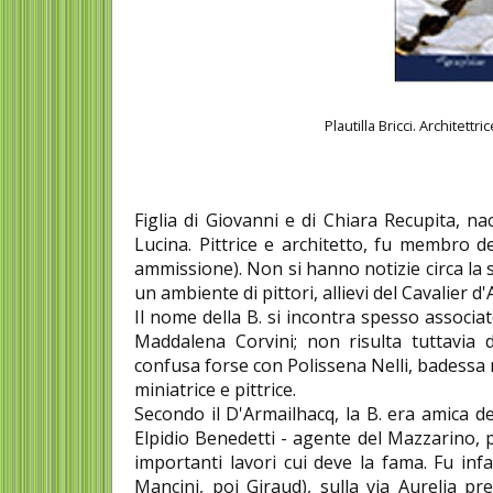
Plautilla Bricci. Architettr
Figlia di Giovanni e di Chiara Recupita, n
Lucina. Pittrice e architetto, fu membro d
ammissione). Non si hanno notizie circa la 
un ambiente di pittori, allievi del Cavalier d'
Il nome della B. si incontra spesso associat
Maddalena Corvini; non risulta tuttavia d
confusa forse con Polissena Nelli, badessa n
miniatrice e pittrice.
Secondo il D'Armailhacq, la B. era amica del
Elpidio Benedetti - agente del Mazzarino, po
importanti lavori cui deve la fama. Fu infatt
Mancini, poi Giraud), sulla via Aurelia pr