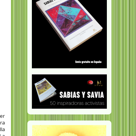
cer
era
lla
 La