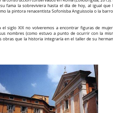
u fama la sobreviviera hasta el día de hoy, al igual que
omo la pintora renacentista Sofonisba Anguissola o la barr
Juliet Ann Opie
enfermera y filá
 el siglo XIX no volveremos a encontrar figuras de mujer
Florence Nighti
 sus nombres (como estuvo a punto de ocurrir con la mis
Maria del Mar Bonet ¡
Sur
 obras que la historia integraría en el taller de su herma
Maria del Mar Bonet i Verdaguer
Juliet Ann Hopkins na
(Palma de Mallorca, 27 de abril de
mayo de 1818 - 9 de 
1947) es una cantante y...
fue una enfermera y.