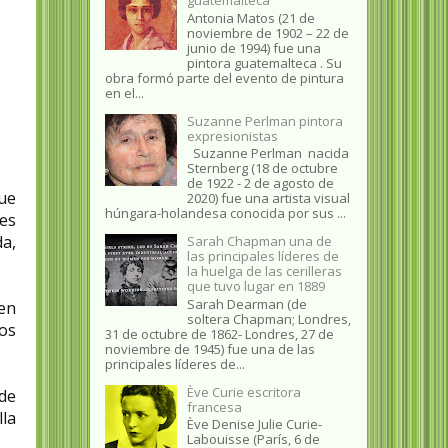
Antonia Matos (21 de
noviembre de 1902 – 22 de
junio de 1994) fue una
pintora guatemalteca . Su
obra formó parte del evento de pintura
en el...
Suzanne Perlman pintora
expresionistas
Suzanne Perlman nacida
Sternberg (18 de octubre
de 1922 - 2 de agosto de
que
2020) fue una artista visual
húngara-holandesa conocida por sus ...
es
a,
Sarah Chapman una de
las principales líderes de
la huelga de las cerilleras
que tuvo lugar en 1889
Sarah Dearman (de
en
soltera Chapman; Londres,
os
31 de octubre de 1862​- Londres, 27 de
noviembre de 1945)​ fue una de las
principales líderes de...
Ève Curie escritora
 de
francesa
lla
Ève Denise Julie Curie-
Labouisse (París, 6 de