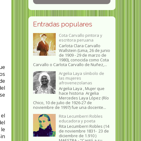
Entradas populares
Cota Carvallo pintora y
escritora peruana
Carlota Clara Carvallo
Wallstein (Lima, 26 de junio
de 1909 - 29 de marzo de
1980), conocida como Cota
Carvallo o Carlota Carvallo de Nuñez,...
fue
Argelia Laya símbolo de
mos
las mujeres
 de
afrovenezolanas
del
Argelia Laya , Mujer que
hace historia Argelia
 se
Mercedes Laya López (Río
Chico, 10 de julio de 1926-27 de
noviembre de 1997) fue una docente...
 el
Rita Lecumberri Robles
educadora y poeta
el
Rita Lecumberri Robles (14
le
de noviembre 1831- 23 de
diciembre de 1.910 )
Sin
MAESTRA.- "Cantó a su