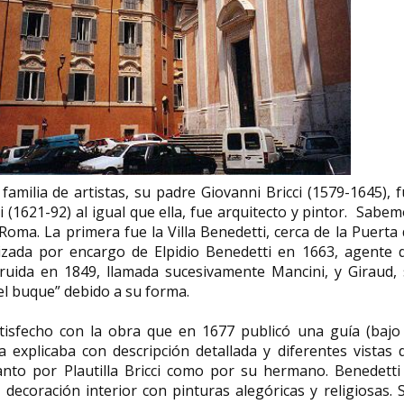
a familia de artistas, su padre Giovanni Bricci (1579-1645), 
i (1621-92) al igual que ella, fue arquitecto y pintor. Sabe
Roma. La primera fue la Villa Benedetti, cerca de la Puerta
lizada por encargo de Elpidio Benedetti en 1663, agente 
truida en 1849, llamada sucesivamente Mancini, y Giraud,
“el buque” debido a su forma.
satisfecho con la obra que en 1677 publicó una guía (bajo
explicaba con descripción detallada y diferentes vistas d
anto por Plautilla Bricci como por su hermano. Benedetti 
 decoración interior con pinturas alegóricas y religiosas. 