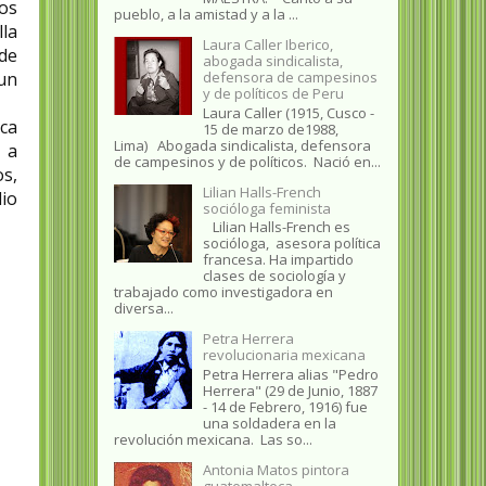
os
pueblo, a la amistad y a la ...
la
Laura Caller Iberico,
 de
abogada sindicalista,
defensora de campesinos
un
y de políticos de Peru
Laura Caller (1915, Cusco -
oca
15 de marzo de1988,
Lima) Abogada sindicalista, defensora
 a
de campesinos y de políticos. Nació en...
s,
Lilian Halls-French
lio
socióloga feminista
Lilian Halls-French es
socióloga, asesora política
francesa. Ha impartido
clases de sociología y
trabajado como investigadora en
diversa...
Petra Herrera
revolucionaria mexicana
Petra Herrera alias "Pedro
Herrera" (29 de Junio, 1887
- 14 de Febrero, 1916) fue
una soldadera en la
revolución mexicana. Las so...
Antonia Matos pintora
guatemalteca