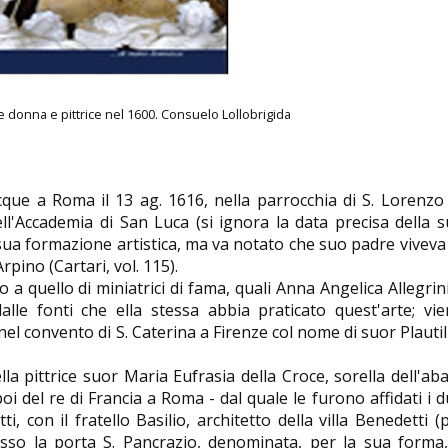
ice donna e pittrice nel 1600.
Consuelo Lollobrigida
acque a Roma il 13 ag. 1616, nella parrocchia di S. Lorenzo
ell'Accademia di San Luca (si ignora la data precisa della 
sua formazione artistica, ma va notato che suo padre viveva
Arpino (Cartari, vol. 115).
o a quello di miniatrici di fama, quali Anna Angelica Allegrin
alle fonti che ella stessa abbia praticato quest'arte; vi
el convento di S. Caterina a Firenze col nome di suor Plautil
la pittrice suor Maria Eufrasia della Croce, sorella dell'ab
i del re di Francia a Roma - dal quale le furono affidati i 
i, con il fratello Basilio, architetto della villa Benedetti (
esso la porta S. Pancrazio, denominata, per la sua forma,