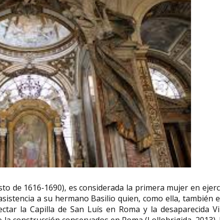
gosto de 1616-1690), es considerada la primera mujer en ejer
u asistencia a su hermano Basilio quien, como ella, también 
ectar la Capilla de San Luís en Roma y la desaparecida Vi
e la construcción conservados en Roma (Lollobrigida, 2013).