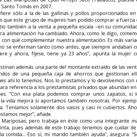
a Santo Tomás en 2007.
efiere sólo a la de las gallinas y pollos proporcionados en
dos que este grupo de mujeres han podido comprar a fuerza
atio también a la venta a pequeña escala –en su comunidad
tra alimentación ha cambiado. Ahora, como le digo, comem
s con qué complementar nuestra alimentación. Es más vari
 no se enferman tanto como antes, que siempre andaban c
ere y ahora, fíjese, tiene ya 23 años”, apunta la mujer 
estinan además una parte del montante extraído de las ven
ondos de una pequeña caja de ahorros que gestionan ell
pues ahí lo tenemos. Nos lo prestamos y lo devolvemos con
clara referencia a los prestamistas privados que abundan en
bes. “Con esa plata podemos comprar unos zapatos, si l
la vida mejora si aportamos también nosotras. Por ejempl
a. Teníamos solamente dos vasos y casi ni cubiertos. Aho
estamos mejor”, añade.
s Mariposas; pero trabaja en éste como una integrante má
inta, pues además de este trabajo tenemos que cuidar de 
, la comida… Eso sí, mi marido también ayuda”, asegura. “