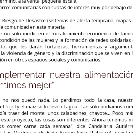
érmino, a la venta pequeña escala.
orro” comunitarias con cuotas de interés muy por debajo de
 Riesgo de Desastre (sistemas de alerta temprana, mapas 
 la comunidad en esta materia.
e no sólo incidir en el fortalecimiento económico de famil
condición de las mujeres y la formación de redes solidarias
to, que les darán fortalezas, herramientas y argument
a violencia de género y la discriminación que se viven en 
ión en otros espacios sociales y comunitarios.
lementar nuestra alimentació
ntimos mejor”
 y no nos quedó nada. Lo perdimos todo: la casa, nuestr
l fríjol y el maíz se lo llevó el agua. Tan sólo podíamos co
día traer del monte: unos calabacines, chayote… Poco má
este proyecto, las cosas son diferentes. Ahora tenemos m
os comer carne cada semana”, dice Candelaria Gutiérre
iva Las Mariposas de Ejido Arroyo Seco (Tabasco), puesta 