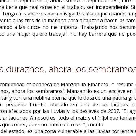
duda: “Independencia, ahora somos independientes”, dice. 
a tiene que realizarse en el trabajo, ser independiente. Si
. Tengo mis ahorros para mis gastos. Y aunque cuando ten
vanto a las tres de la mañana para alcanzar a hacer las tar
campo a las cinco- no me importa. Trabajando nos sentim
ndo una mujer quiere trabajar, no hay barrera que no pue
s duraznos, ahora los sembramos
la comunidad chiapaneca de Manzanillo Pinabeto lo resume 
os, ahora los sembramos”. Manzanillo es un enclave en l
tar y con una neblina eterna que le dota de una pátina gri
su pequeño huerto, ubicado en una de las laderas, ca
n afectados por las lluvias y los deslaves de 2007. “El a
lantaciones. A nosotros, todo el maíz y el fríjol que tenía
os que comer, pues no había otra cosa”, cuenta.
 del estado, es una zona vulnerable a las lluvias torrencial