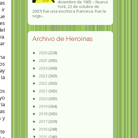
diciembre de 1905 – Nueva
as
York, 22 de octubre de
 ir
2007) fue una escritora francesa. Fue la
segu...
que
les
el
va.
Archivo de Heroinas
ar
2026
(228)
►
ha
2025
(365)
►
os
2024
(366)
►
hay
2023
(363)
►
la
2022
(363)
►
cos
2021
(365)
►
oyo
2020
(365)
►
ría
2019
(364)
►
as
2018
(365)
►
s y
2017
(339)
►
2016
(248)
►
ste
2015
(246)
▼