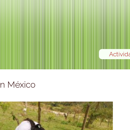
Activid
en México