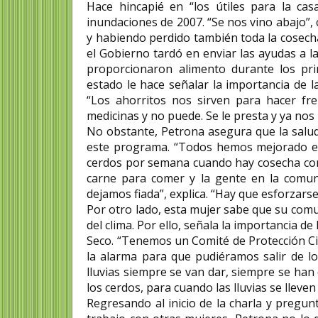
Hace hincapié en “los útiles para la cas
inundaciones de 2007. “Se nos vino abajo”, c
y habiendo perdido también toda la cosecha
el Gobierno tardó en enviar las ayudas a l
proporcionaron alimento durante los pri
estado le hace señalar la importancia de l
“Los ahorritos nos sirven para hacer fr
medicinas y no puede. Se le presta y ya nos
No obstante, Petrona asegura que la salu
este programa. “Todos hemos mejorado e
cerdos por semana cuando hay cosecha con q
carne para comer y la gente en la comu
dejamos fiada”, explica. “Hay que esforzarse
Por otro lado, esta mujer sabe que su com
del clima. Por ello, señala la importancia 
Seco. “Tenemos un Comité de Protección Civil
la alarma para que pudiéramos salir de l
lluvias siempre se van dar, siempre se han
los cerdos, para cuando las lluvias se lleve
Regresando al inicio de la charla y pregun