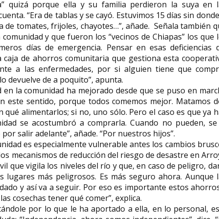
a” quizá porque ella y su familia perdieron la suya en l
uenta. “Era de tablas y se cayó. Estuvimos 15 días sin donde
 de tomates, frijoles, chayotes…”, añade. Señala también 
a comunidad y que fueron los “vecinos de Chiapas” los que 
meros días de emergencia. Pensar en esas deficiencias d
a caja de ahorros comunitaria que gestiona esta cooperati
ente a las enfermedades, por si alguien tiene que compr
 lo devuelve de a poquito”, apunta.
d en la comunidad ha mejorado desde que se puso en marc
n este sentido, porque todos comemos mejor. Matamos d
ué alimentarlos; si no, uno sólo. Pero el caso es que ya 
nidad se acostumbró a comprarla. Cuando no pueden, se 
 por salir adelante”, añade. “Por nuestros hijos”.
unidad es especialmente vulnerable antes los cambios brus
de los mecanismos de reducción del riesgo de desastre en Arr
 que vigila los niveles del río y que, en caso de peligro, da
os lugares más peligrosos. Es más seguro ahora. Aunque l
 dado y así va a seguir. Por eso es importante estos ahorro
n las cosechas tener qué comer”, explica.
tándole por lo que le ha aportado a ella, en lo personal, e