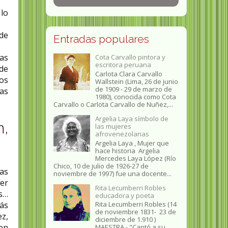
 lo
de
Entradas populares
ias
Cota Carvallo pintora y
escritora peruana
 de
Carlota Clara Carvallo
os
Wallstein (Lima, 26 de junio
de 1909 - 29 de marzo de
las
1980), conocida como Cota
Carvallo o Carlota Carvallo de Nuñez,...
Argelia Laya símbolo de
n,
las mujeres
afrovenezolanas
Argelia Laya , Mujer que
hace historia Argelia
Mercedes Laya López (Río
Chico, 10 de julio de 1926-27 de
as
noviembre de 1997) fue una docente...
mer
Rita Lecumberri Robles
s…
educadora y poeta
Rita Lecumberri Robles (14
ás
de noviembre 1831- 23 de
z,
diciembre de 1.910 )
en
MAESTRA.- "Cantó a su