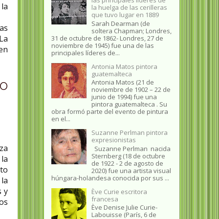
la
la huelga de las cerilleras
que tuvo lugar en 1889
Sarah Dearman (de
as
soltera Chapman; Londres,
¿La
31 de octubre de 1862​- Londres, 27 de
noviembre de 1945)​ fue una de las
ten
principales líderes de...
Antonia Matos pintora
guatemalteca
no
Antonia Matos (21 de
noviembre de 1902 – 22 de
junio de 1994) fue una
pintora guatemalteca . Su
obra formó parte del evento de pintura
en el...
Suzanne Perlman pintora
expresionistas
za
Suzanne Perlman nacida
Sternberg (18 de octubre
 la
de 1922 - 2 de agosto de
nto
2020) fue una artista visual
húngara-holandesa conocida por sus ...
la
 y
Ève Curie escritora
francesa
los
Ève Denise Julie Curie-
Labouisse (París, 6 de