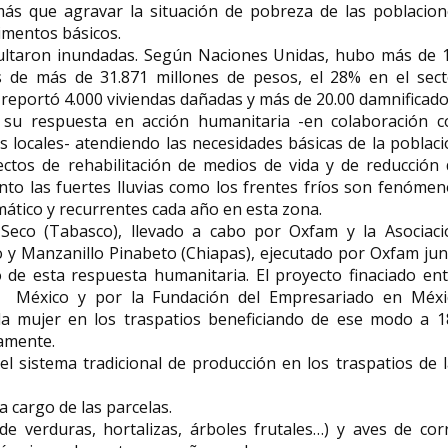
ás que agravar la situación de pobreza de las poblacion
limentos básicos.
ltaron inundadas. Según Naciones Unidas, hubo más de 1
s de más de 31.871 millones de pesos, el 28% en el sect
Gina Vargas socióloga,
s reportó 4.000 viviendas dañadas y más de 20.00 damnificado
escritora e investigadora
Helen Margaret
ó su respuesta en acción humanitaria -en colaboración c
peruana
micóloga sobre
es locales- atendiendo las necesidades básicas de la poblac
Virginia Vargas Valente (Lima, 23 de
Helen Margaret Gilk
ctos de rehabilitación de medios de vida y de reducción 
julio de 1945) es una socióloga,
de 1886– 7 de agosto
nto las fuertes lluvias como los frentes fríos son fenóme
escritora e investigadora...
una micóloga y...
mático y recurrentes cada año en esta zona.
Seco (Tabasco), llevado a cabo por Oxfam y la Asociaci
 y Manzanillo Pinabeto (Chiapas), ejecutado por Oxfam jun
o de esta respuesta humanitaria. El proyecto finaciado en
 México y por la Fundación del Empresariado en Méxi
la mujer en los traspatios beneficiando de ese modo a 1
tamente.
 el sistema tradicional de producción en los traspatios de 
 cargo de las parcelas.
 verduras, hortalizas, árboles frutales…) y aves de corr