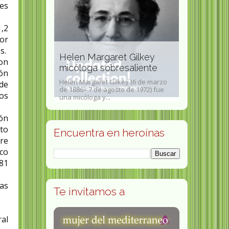
es
,2
or
s.
 Gilkey
Germania 
on
saliente
Anne Lister escritora
escultora 
ión
ey (6 de marzo
Anne Lister (Halifax, 3 de abril
Germania Paz 
de
 de 1972) fue
de1791–1840) fue una terrateniente,
2002) fue una 
nos
escritora de...
renovación de l
ón
to
Encuentra en heroínas
tre
co
81
las
Te invitamos a
al