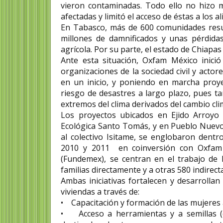
vieron contaminadas. Todo ello no hizo m
afectadas y limitó el acceso de éstas a los a
En Tabasco, más de 600 comunidades resu
millones de damnificados y unas pérdida
agrícola. Por su parte, el estado de Chiapa
Ante esta situación, Oxfam México inici
organizaciones de la sociedad civil y actor
en un inicio, y poniendo en marcha proye
riesgo de desastres a largo plazo, pues ta
extremos del clima derivados del cambio cli
Los proyectos ubicados en Ejido Arroyo 
Ecológica Santo Tomás, y en Pueblo Nuevo
al colectivo Isitame, se englobaron dentr
2010 y 2011 en coinversión con Oxfam
(Fundemex), se centran en el trabajo de 
familias directamente y a otras 580 indirec
Ambas iniciativas fortalecen y desarrollan
viviendas a través de:
• Capacitación y formación de las mujeres a
• Acceso a herramientas y a semillas (de