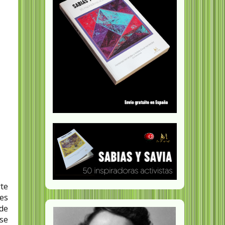
rte
tes
de
 se