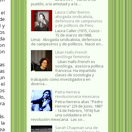
pueblo, a la amistad y a la ...
Laura Caller Iberico,
 el
abogada sindicalista,
 de
defensora de campesinos
 y
y de políticos de Peru
Laura Caller (1915, Cusco -
os
15 de marzo de1988,
ada
Lima) Abogada sindicalista, defensora
de campesinos y de políticos. Nació en...
on
con
Lilian Halls-French
socióloga feminista
Lilian Halls-French es
tas
socióloga, asesora política
francesa. Ha impartido
as
clases de sociología y
 un
trabajado como investigadora en
 el
diversa...
os
Petra Herrera
revolucionaria mexicana
o,
Petra Herrera alias "Pedro
ra
Herrera" (29 de Junio, 1887
- 14 de Febrero, 1916) fue
una soldadera en la
s.
revolución mexicana. Las so...
la
Sarah Chapman una de
Sea
las principales líderes de