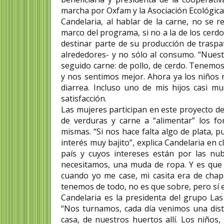
marcha por Oxfam y la Asociación Ecológic
Candelaria, al hablar de la carne, no se r
marco del programa, si no a la de los cer
destinar parte de su producción de trasp
alrededores- y no sólo al consumo. “Nues
seguido carne: de pollo, de cerdo. Tenemo
y nos sentimos mejor. Ahora ya los niños
diarrea. Incluso uno de mis hijos casi mu
satisfacción.
Las mujeres participan en este proyecto d
de verduras y carne a “alimentar” los f
mismas. “Si nos hace falta algo de plata, 
interés muy bajito”, explica Candelaria en 
país y cuyos intereses están por las nu
necesitamos, una muda de ropa. Y es que 
cuando yo me case, mi casita era de chap
tenemos de todo, no es que sobre, pero sí 
Candelaria es la presidenta del grupo La
“Nos turnamos, cada día venimos una dist
casa, de nuestros huertos allí. Los niños