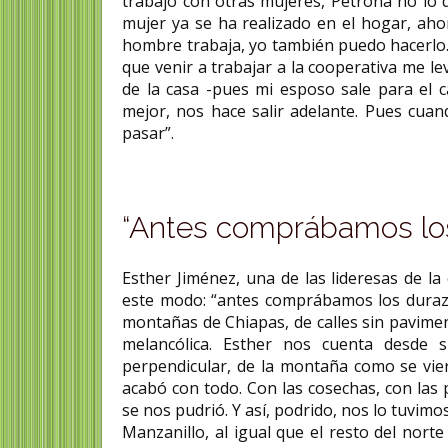
trabajo con otras mujeres, Petrona no lo 
mujer ya se ha realizado en el hogar, ahor
hombre trabaja, yo también puedo hacerlo
que venir a trabajar a la cooperativa me le
de la casa -pues mi esposo sale para el 
mejor, nos hace salir adelante. Pues cua
pasar”.
“Antes comprábamos lo
Esther Jiménez, una de las lideresas de 
este modo: “antes comprábamos los durazn
montañas de Chiapas, de calles sin pavimen
melancólica. Esther nos cuenta desde 
perpendicular, de la montaña como se viero
acabó con todo. Con las cosechas, con las p
se nos pudrió. Y así, podrido, nos lo tuvim
Manzanillo, al igual que el resto del norte