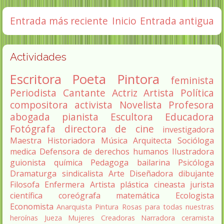
Entrada más reciente
Inicio
Entrada antigua
Actividades
Escritora
Poeta
Pintora
feminista
Periodista
Cantante
Actriz
Artista
Política
compositora
activista
Novelista
Profesora
abogada
pianista
Escultora
Educadora
Fotógrafa
directora de cine
investigadora
Maestra
Historiadora
Música
Arquitecta
Socióloga
medica
Defensora de derechos humanos
Ilustradora
guionista
química
Pedagoga
bailarina
Psicóloga
Dramaturga
sindicalista
Arte
Diseñadora
dibujante
Filosofa
Enfermera
Artista plástica
cineasta
jurista
científica
coreógrafa
matemática
Ecologista
Economista
Anarquista
Pintura
Rosas para todas nuestras
heroínas
Jueza
Mujeres Creadoras
Narradora
ceramista