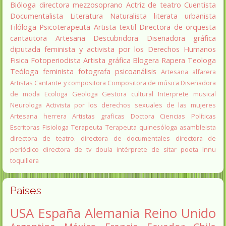
Bióloga
directora
mezzosoprano
Actriz de teatro
Cuentista
Documentalista
Literatura
Naturalista
literata
urbanista
Filóloga
Psicoterapeuta
Artista textil
Directora de orquesta
cantautora
Artesana
Descubridora
Diseñadora gráfica
diputada
feminista y activista por los Derechos Humanos
Fisica
Fotoperiodista
Artista gráfica
Blogera
Rapera
Teologa
Teóloga feminista
fotografa
psicoanálisis
Artesana alfarera
Artistas
Cantante y compositora
Compositora de música
Diseñadora
de moda
Ecologa
Geologa
Gestora cultural
Interprete musical
Neurologa
Activista por los derechos sexuales de las mujeres
Artesana herrera
Artistas graficas
Doctora Ciencias Políticas
Escritoras
Fisiologa
Terapeuta
Terapeuta quinesóloga
asambleista
directora de teatro.
directora de documentales
directora de
periódico
directora de tv
doula
intérprete de sitar
poeta Innu
toquillera
Paises
USA
España
Alemania
Reino Unido