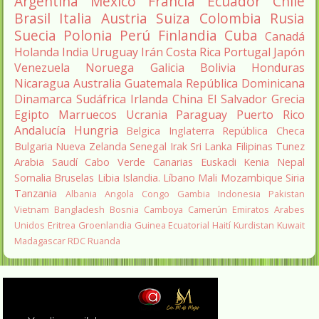
Argentina
México
Francia
Ecuador
Chile
Brasil
Italia
Austria
Suiza
Colombia
Rusia
Suecia
Polonia
Perú
Finlandia
Cuba
Canadá
Holanda
India
Uruguay
Irán
Costa Rica
Portugal
Japón
Venezuela
Noruega
Galicia
Bolivia
Honduras
Nicaragua
Australia
Guatemala
República Dominicana
Dinamarca
Sudáfrica
Irlanda
China
El Salvador
Grecia
Egipto
Marruecos
Ucrania
Paraguay
Puerto Rico
Andalucía
Hungria
Belgica
Inglaterra
República Checa
Bulgaria
Nueva Zelanda
Senegal
Irak
Sri Lanka
Filipinas
Tunez
Arabia Saudí
Cabo Verde
Canarias
Euskadi
Kenia
Nepal
Somalia
Bruselas
Libia
Islandia.
Líbano
Mali
Mozambique
Siria
Tanzania
Albania
Angola
Congo
Gambia
Indonesia
Pakistan
Vietnam
Bangladesh
Bosnia
Camboya
Camerún
Emiratos Arabes
Unidos
Eritrea
Groenlandia
Guinea Ecuatorial
Haití
Kurdistan
Kuwait
Madagascar
RDC
Ruanda