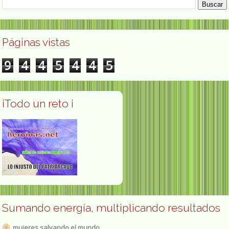
Páginas vistas
9
4
4
5
4
4
5
¡Todo un reto ¡
Sumando energía, multiplicando resultados
mujeres salvando el mundo