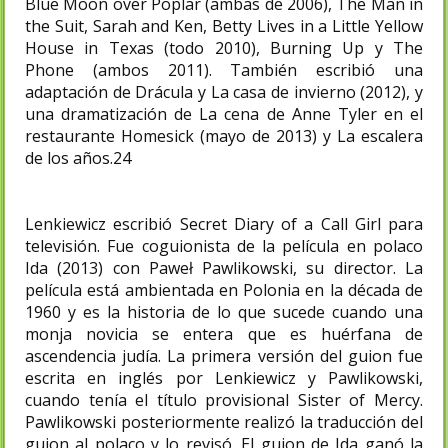
Blue Moon over Poplar (ambas de 2006), The Man in
the Suit, Sarah and Ken, Betty Lives in a Little Yellow
House in Texas (todo 2010), Burning Up y The
Phone (ambos 2011). También escribió una
adaptación de Drácula y La casa de invierno (2012), y
una dramatización de La cena de Anne Tyler en el
restaurante Homesick (mayo de 2013) y La escalera
de los años.24​
Lenkiewicz escribió Secret Diary of a Call Girl para
televisión. Fue coguionista de la película en polaco
Ida (2013) con Paweł Pawlikowski, su director. La
película está ambientada en Polonia en la década de
1960 y es la historia de lo que sucede cuando una
monja novicia se entera que es huérfana de
ascendencia judía. La primera versión del guion fue
escrita en inglés por Lenkiewicz y Pawlikowski,
cuando tenía el título provisional Sister of Mercy.
Pawlikowski posteriormente realizó la traducción del
guion al polaco y lo revisó.​ El guion de Ida ganó la