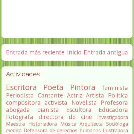
Entrada más reciente
Inicio
Entrada antigua
Actividades
Escritora
Poeta
Pintora
feminista
Periodista
Cantante
Actriz
Artista
Política
compositora
activista
Novelista
Profesora
abogada
pianista
Escultora
Educadora
Fotógrafa
directora de cine
investigadora
Maestra
Historiadora
Música
Arquitecta
Socióloga
medica
Defensora de derechos humanos
Ilustradora