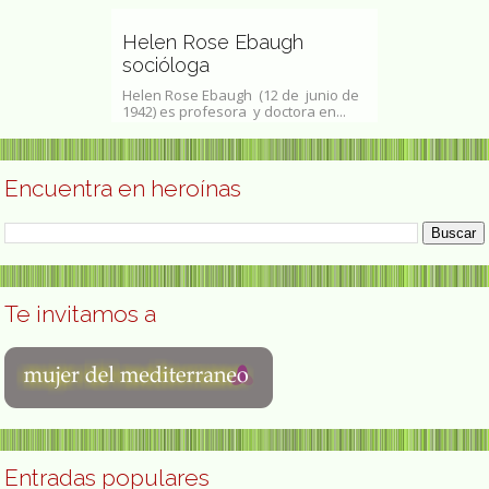
precursora
dalena
programas 
Helen Rose Ebaugh
artificial
socióloga
na Hammar,
María Teresa de
de 1951 en Norra
Helen Rose Ebaugh (12 de junio de
de Sayago, Zam
1942) es profesora y doctora en...
física española
Encuentra en heroínas
Te invitamos a
Entradas populares