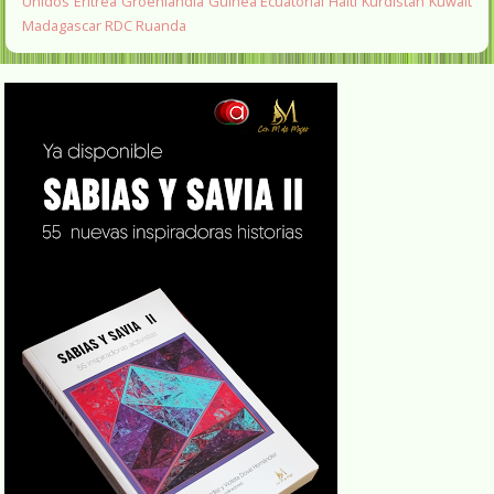
Unidos
Eritrea
Groenlandia
Guinea Ecuatorial
Haití
Kurdistan
Kuwait
Madagascar
RDC
Ruanda