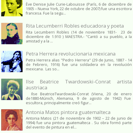
Ève Denise Julie Curie-Labouisse (París, 6 de diciembre de
1905 – Nueva York, 22 de octubre de 2007) fue una escritora
francesa. Fue la segu...
Rita Lecumberri Robles educadora y poeta
Rita Lecumberri Robles (14 de noviembre 1831- 23 de
diciembre de 1.910 ) MAESTRA.- "Cantó a su pueblo, a la
amistad y a la ...
Petra Herrera revolucionaria mexicana
Petra Herrera alias "Pedro Herrera" (29 de Junio, 1887 - 14
de Febrero, 1916) fue una soldadera en la revolución
mexicana. Las so...
Ilse Beatrice Twardowski-Conrat artista
austriaca
Ilse BeatriceTwardowski-Conrat (Viena, 20 de enero
de1880-Múnich, Alemania, 9 de agosto de 1942) Fue
escultora, principalmente creó figur...
Antonia Matos pintora guatemalteca
Antonia Matos (21 de noviembre de 1902 – 22 de junio de
1994) fue una pintora guatemalteca . Su obra formó parte
del evento de pintura en el...