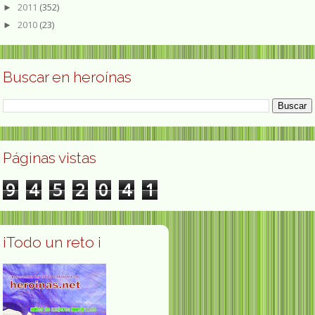
2011
(352)
►
2010
(23)
►
Buscar en heroínas
Páginas vistas
9
4
5
2
0
4
1
¡Todo un reto ¡