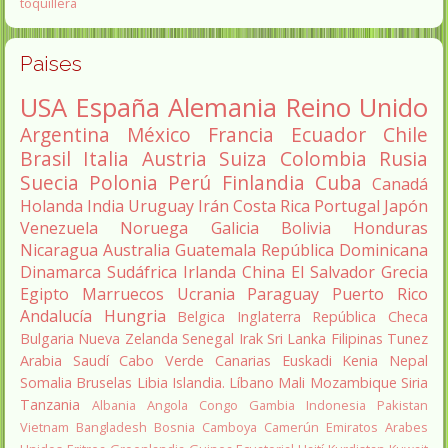
toquillera
Paises
USA
España
Alemania
Reino Unido
Argentina
México
Francia
Ecuador
Chile
Brasil
Italia
Austria
Suiza
Colombia
Rusia
Suecia
Polonia
Perú
Finlandia
Cuba
Canadá
Holanda
India
Uruguay
Irán
Costa Rica
Portugal
Japón
Venezuela
Noruega
Galicia
Bolivia
Honduras
Nicaragua
Australia
Guatemala
República Dominicana
Dinamarca
Sudáfrica
Irlanda
China
El Salvador
Grecia
Egipto
Marruecos
Ucrania
Paraguay
Puerto Rico
Andalucía
Hungria
Belgica
Inglaterra
República Checa
Bulgaria
Nueva Zelanda
Senegal
Irak
Sri Lanka
Filipinas
Tunez
Arabia Saudí
Cabo Verde
Canarias
Euskadi
Kenia
Nepal
Somalia
Bruselas
Libia
Islandia.
Líbano
Mali
Mozambique
Siria
Tanzania
Albania
Angola
Congo
Gambia
Indonesia
Pakistan
Vietnam
Bangladesh
Bosnia
Camboya
Camerún
Emiratos Arabes