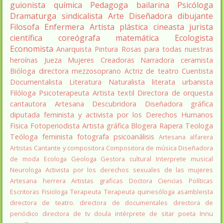
guionista
química
Pedagoga
bailarina
Psicóloga
Dramaturga
sindicalista
Arte
Diseñadora
dibujante
Filosofa
Enfermera
Artista plástica
cineasta
jurista
científica
coreógrafa
matemática
Ecologista
Economista
Anarquista
Pintura
Rosas para todas nuestras
heroínas
Jueza
Mujeres Creadoras
Narradora
ceramista
Bióloga
directora
mezzosoprano
Actriz de teatro
Cuentista
Documentalista
Literatura
Naturalista
literata
urbanista
Filóloga
Psicoterapeuta
Artista textil
Directora de orquesta
cantautora
Artesana
Descubridora
Diseñadora gráfica
diputada
feminista y activista por los Derechos Humanos
Fisica
Fotoperiodista
Artista gráfica
Blogera
Rapera
Teologa
Teóloga feminista
fotografa
psicoanálisis
Artesana alfarera
Artistas
Cantante y compositora
Compositora de música
Diseñadora
de moda
Ecologa
Geologa
Gestora cultural
Interprete musical
Neurologa
Activista por los derechos sexuales de las mujeres
Artesana herrera
Artistas graficas
Doctora Ciencias Políticas
Escritoras
Fisiologa
Terapeuta
Terapeuta quinesóloga
asambleista
directora de teatro.
directora de documentales
directora de
periódico
directora de tv
doula
intérprete de sitar
poeta Innu