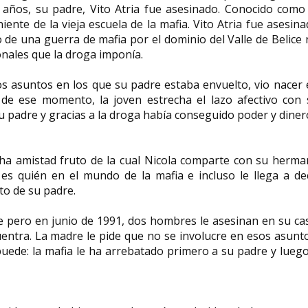
7 años, su padre, Vito Atria fue asesinado. Conocido como
ente de la vieja escuela de la mafia. Vito Atria fue asesin
de una guerra de mafia por el dominio del Valle de Belice
onales que la droga imponía.
Susan Sutherland Isaacs
Ebony Grace P
pedagoga, psicóloga y
artista visual 
os asuntos en los que su padre estaba envuelto, vio nacer
psicoanalista británica
nacida en Jama
r de ese momento, la joven estrecha el lazo afectivo con 
Susan Sutherland Fairhurst Isaacs,
Ebony Grace Patters
 padre y gracias a la droga había conseguido poder y diner
(Bromley Cross, cerca de Bolton
Kingston, Jamaica) es
Lancashire, 24 de mayo de...
visual y educadora...
a amistad fruto de la cual Nicola comparte con su herma
 es quién en el mundo de la mafia e incluso le llega a de
to de su padre.
e pero en junio de 1991, dos hombres le asesinan en su ca
uentra. La madre le pide que no se involucre en esos asunt
ede: la mafia le ha arrebatado primero a su padre y lueg