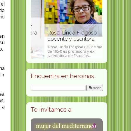
 el
ado
 no
atterson
y educadora
Rosa-Linda Fregoso
Elvira Med
 en
ica
docente y escritora
escultora 
su
on ( 1981,
Rosa-Linda Fregoso ( 29 de marzo
Elvira Medina 
o.
 una artista
de 1954) es profesora y ex
Valladolid, 31 
catedrática de Estudios...
fue una esculto
na
cir
Encuentra en heroínas
sa.
os,
o a
Te invitamos a