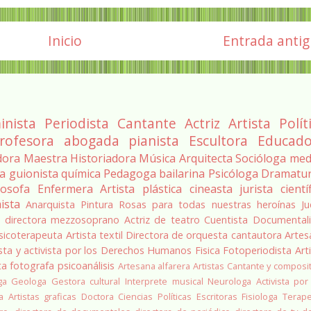
Inicio
Entrada anti
inista
Periodista
Cantante
Actriz
Artista
Polít
rofesora
abogada
pianista
Escultora
Educado
dora
Maestra
Historiadora
Música
Arquitecta
Socióloga
med
ra
guionista
química
Pedagoga
bailarina
Psicóloga
Dramatu
losofa
Enfermera
Artista plástica
cineasta
jurista
cientí
ista
Anarquista
Pintura
Rosas para todas nuestras heroínas
Ju
a
directora
mezzosoprano
Actriz de teatro
Cuentista
Documentali
sicoterapeuta
Artista textil
Directora de orquesta
cantautora
Artes
sta y activista por los Derechos Humanos
Fisica
Fotoperiodista
Art
ta
fotografa
psicoanálisis
Artesana alfarera
Artistas
Cantante y composi
ga
Geologa
Gestora cultural
Interprete musical
Neurologa
Activista por
a
Artistas graficas
Doctora Ciencias Políticas
Escritoras
Fisiologa
Terap