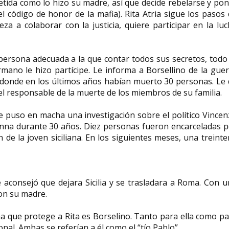
ometida como lo hizo su madre, así que decide rebelarse y po
 el código de honor de la mafia). Rita Atria sigue los pasos
za a colaborar con la justicia, quiere participar en la lu
 persona adecuada a la que contar todos sus secretos, todo
rmano le hizo partícipe. Le informa a Borsellino de la gue
, donde en los últimos años habían muerto 30 personas. Le
el responsable de la muerte de los miembros de su familia.
se puso en macha una investigación sobre el político Vince
tanna durante 30 años. Diez personas fueron encarceladas 
 de la joven siciliana. En los siguientes meses, una treint
Le aconsejó que dejara Sicilia y se trasladara a Roma. Con 
con su madre.
a que protege a Rita es Borselino. Tanto para ella como p
nal. Ambas se referían a él como el “tío Pablo”.