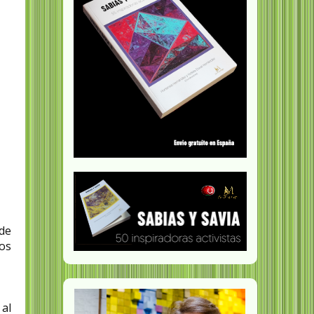
 de
los
 al