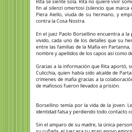
Rita se siente sola. Rita no quiere vivir s
fin al silenzi omertosi (silencio que marca
Piera Aiello, viuda de su hermano, y empie
contra la Cosa Nostra.
En el juez Paolo Borsellino encuentra a la
vivido, cada uno de los detalles que su he
entre las familias de la Mafia en Partanna
nombre y apellidos de los capos así como d
Gracias a la información que Rita aportó, 
Culicchia, quien había sido alcalde de Par
crímenes de mafia gracias a la colaboración
de mafiosos fueron llevados a prisión.
Borsellino temía por la vida de la joven. 
identidad falsa y perdiendo todo contacto 
Sin el amparo de su madre, la única person
su cuñada, el juez era su gran apoyo emocio