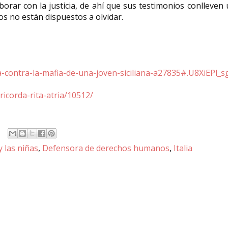
orar con la justicia, de ahí que sus testimonios conlleven
s no están dispuestos a olvidar.
ucha-contra-la-mafia-de-una-joven-siciliana-a27835#.U8XiEPl_s
ricorda-rita-atria/10512/
y las niñas
,
Defensora de derechos humanos
,
Italia