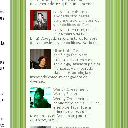
noviembre de 1997) fue una docente...
 es
Laura Caller Iberico,
abogada sindicalista,
es
defensora de campesinos
y de políticos de Peru
Laura Caller (1915, Cusco -
15 de marzo de1988,
Lima) Abogada sindicalista, defensora
de campesinos y de políticos. Nació en...
 la
Lilian Halls-French
socióloga feminista
Lilian Halls-French es
mas
socióloga, asesora política
ez
francesa. Ha impartido
clases de sociología y
trabajado como investigadora en
diversa...
Wendy Cheesman o
rio
Wendy Foster
Wendy Cheesman (
 su
septiembre de 1937 - 15 de
enero de 1989) fue la
primera esposa de
Norman Foster famoso arquitecto a
to.
quien hoy la tv...
ito
Elvira Medina Castro