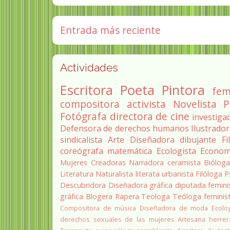
Entrada más reciente
Actividades
Escritora
Poeta
Pintora
fem
compositora
activista
Novelista
P
Fotógrafa
directora de cine
investiga
Defensora de derechos humanos
Ilustrado
sindicalista
Arte
Diseñadora
dibujante
Fi
coreógrafa
matemática
Ecologista
Econom
Mujeres Creadoras
Narradora
ceramista
Biólog
Literatura
Naturalista
literata
urbanista
Filóloga
P
Descubridora
Diseñadora gráfica
diputada
femini
gráfica
Blogera
Rapera
Teologa
Teóloga feminis
Compositora de música
Diseñadora de moda
Ecolo
derechos sexuales de las mujeres
Artesana herrer