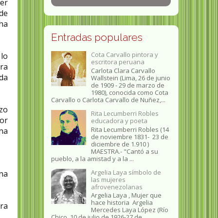
ner
 de
cha
Entradas populares
Cota Carvallo pintora y
 lo
escritora peruana
rra
Carlota Clara Carvallo
 da
Wallstein (Lima, 26 de junio
de 1909 - 29 de marzo de
1980), conocida como Cota
Carvallo o Carlota Carvallo de Nuñez,...
nzo
Rita Lecumberri Robles
por
educadora y poeta
Rita Lecumberri Robles (14
ena
de noviembre 1831- 23 de
diciembre de 1.910 )
MAESTRA.- "Cantó a su
pueblo, a la amistad y a la ...
Argelia Laya símbolo de
una
las mujeres
afrovenezolanas
Argelia Laya , Mujer que
hace historia Argelia
ara
Mercedes Laya López (Río
Chico, 10 de julio de 1926-27 de