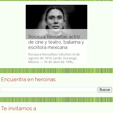
Rosaura Revueltas actriz
liú pionera
de cine y teatro, bailarina y
Mignon Tal
ola
escritora mexicana
paleontólo
arcelona, 15 de
Rosaura Revueltas Sánchez (6 de
Mignon Talbot 
paisajista
agosto de 1910, Lerdo, Durango,
18 de julio de 
u oficio,...
México — 30 de abril de 1996,...
paleontóloga e
Encuentra en heroínas
Te invitamos a