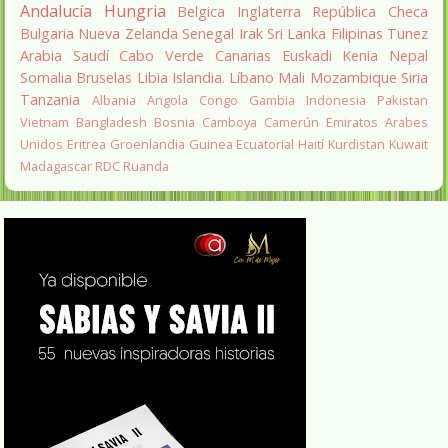
Andalucía
Hungria
Belgica
Inglaterra
República Checa
Bulgaria
Nueva Zelanda
Senegal
Irak
Sri Lanka
Filipinas
Tunez
Arabia Saudí
Cabo Verde
Canarias
Euskadi
Kenia
Nepal
Somalia
Bruselas
Libia
Islandia.
Líbano
Mali
Mozambique
Siria
Tanzania
Albania
Angola
Congo
Gambia
Indonesia
Pakistan
Vietnam
Bangladesh
Bosnia
Camboya
Camerún
Emiratos Arabes
Unidos
Eritrea
Groenlandia
Guinea Ecuatorial
Haití
Kurdistan
Kuwait
Madagascar
RDC
Ruanda