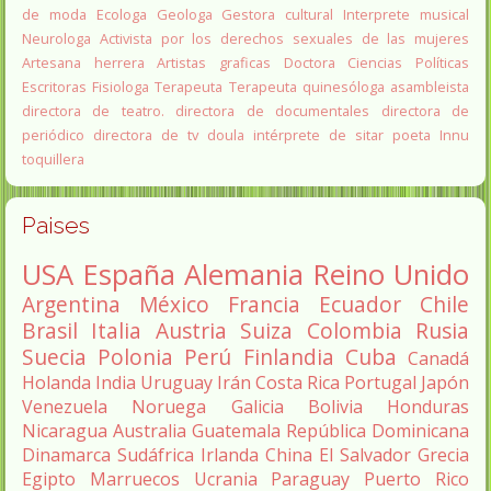
de moda
Ecologa
Geologa
Gestora cultural
Interprete musical
Neurologa
Activista por los derechos sexuales de las mujeres
Artesana herrera
Artistas graficas
Doctora Ciencias Políticas
Escritoras
Fisiologa
Terapeuta
Terapeuta quinesóloga
asambleista
directora de teatro.
directora de documentales
directora de
periódico
directora de tv
doula
intérprete de sitar
poeta Innu
toquillera
Paises
USA
España
Alemania
Reino Unido
Argentina
México
Francia
Ecuador
Chile
Brasil
Italia
Austria
Suiza
Colombia
Rusia
Suecia
Polonia
Perú
Finlandia
Cuba
Canadá
Holanda
India
Uruguay
Irán
Costa Rica
Portugal
Japón
Venezuela
Noruega
Galicia
Bolivia
Honduras
Nicaragua
Australia
Guatemala
República Dominicana
Dinamarca
Sudáfrica
Irlanda
China
El Salvador
Grecia
Egipto
Marruecos
Ucrania
Paraguay
Puerto Rico