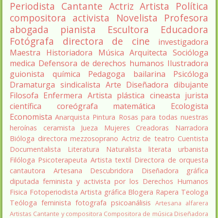
Periodista
Cantante
Actriz
Artista
Política
compositora
activista
Novelista
Profesora
abogada
pianista
Escultora
Educadora
Fotógrafa
directora de cine
investigadora
Maestra
Historiadora
Música
Arquitecta
Socióloga
medica
Defensora de derechos humanos
Ilustradora
guionista
química
Pedagoga
bailarina
Psicóloga
Dramaturga
sindicalista
Arte
Diseñadora
dibujante
Filosofa
Enfermera
Artista plástica
cineasta
jurista
científica
coreógrafa
matemática
Ecologista
Economista
Anarquista
Pintura
Rosas para todas nuestras
heroínas
ceramista
Jueza
Mujeres Creadoras
Narradora
Bióloga
directora
mezzosoprano
Actriz de teatro
Cuentista
Documentalista
Literatura
Naturalista
literata
urbanista
Filóloga
Psicoterapeuta
Artista textil
Directora de orquesta
cantautora
Artesana
Descubridora
Diseñadora gráfica
diputada
feminista y activista por los Derechos Humanos
Fisica
Fotoperiodista
Artista gráfica
Blogera
Rapera
Teologa
Teóloga feminista
fotografa
psicoanálisis
Artesana alfarera
Artistas
Cantante y compositora
Compositora de música
Diseñadora