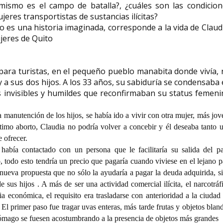
ismo es el campo de batalla?, ¿cuáles son las condicion
ujeres transportistas de sustancias ilícitas?
no es una historia imaginada, corresponde a la vida de Claud
ujeres de Quito
 para turistas, en el pequeño pueblo manabita donde vivía,
 a sus dos hijos. A los 33 años, su sabiduría se condensaba
des invisibles y humildes que reconfirmaban su status femen
manutención de los hijos, se había ido a vivir con otra mujer, más jov
ltimo aborto, Claudia no podría volver a concebir y él deseaba tanto 
e ofrecer.
abía contactado con un persona que le facilitaría su salida del pa
 todo esto tendría un precio que pagaría cuando viviese en el lejano p
nueva propuesta que no sólo la ayudaría a pagar la deuda adquirida, s
e sus hijos . A más de ser una actividad comercial ilícita, el narcotráf
 económica, el requisito era trasladarse con anterioridad a la ciudad
 El primer paso fue tragar uvas enteras, más tarde frutas y objetos blan
ómago se fuesen acostumbrando a la presencia de objetos más grandes