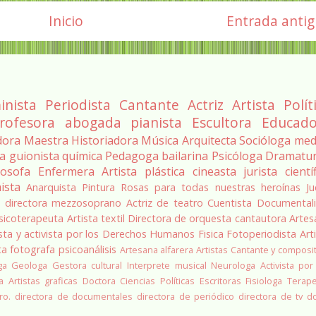
Inicio
Entrada anti
inista
Periodista
Cantante
Actriz
Artista
Polít
rofesora
abogada
pianista
Escultora
Educado
dora
Maestra
Historiadora
Música
Arquitecta
Socióloga
med
ra
guionista
química
Pedagoga
bailarina
Psicóloga
Dramatu
losofa
Enfermera
Artista plástica
cineasta
jurista
cientí
ista
Anarquista
Pintura
Rosas para todas nuestras heroínas
Ju
a
directora
mezzosoprano
Actriz de teatro
Cuentista
Documentali
sicoterapeuta
Artista textil
Directora de orquesta
cantautora
Artes
sta y activista por los Derechos Humanos
Fisica
Fotoperiodista
Art
ta
fotografa
psicoanálisis
Artesana alfarera
Artistas
Cantante y composi
ga
Geologa
Gestora cultural
Interprete musical
Neurologa
Activista por
a
Artistas graficas
Doctora Ciencias Políticas
Escritoras
Fisiologa
Terap
ro.
directora de documentales
directora de periódico
directora de tv
d