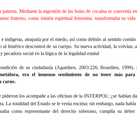
 paterna. Mediante la ingestión de las bolas de cocaína se convertía en
 amor fraterno, como misión espiritual femenina, transformaba su vida
a e indigesta, atrapada por el miedo, así como debido al sentido común
 al histérico descontrol de su cuerpo. Su nueva actividad, la volvían, a
y pecadora social en la lógica de la legalidad estatal
o condición de su ciudadanía (Agamben, 2003:226; Bourdieu, 1999).
etáfora, era el inmenso sentimiento de no tener más para
a carne.
 pidieron los acompañe a las oficinas de
la INTERPOL
:
¿se habían d
ra. La totalidad del Estado se le venía encima; sin embargo, nada había
actuaba como representante del derecho soberano, cumplía su deber