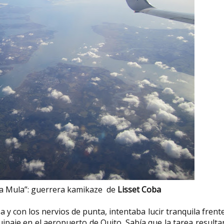
ia Mula”: guerrera kamikaze de
Lisset Coba
y con los nervios de punta, intentaba lucir tranquila frent
ipaje en el aeropuerto de Quito. Sabía que la tarea resulta