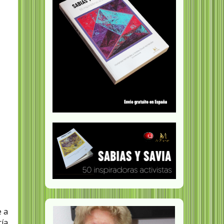
e a
ría