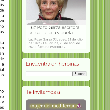
más
 de
s a
 va
Gina Varga
mo
Luz Pozo Garza escritora,
escritora 
sus
olítica
crítica literaria y poeta
peruana
no Gete
Luz Pozo Garza (Ribadeo, 21 de julio
Virginia Varga
nta
l, Burgos, 25 de
de 1922 – La Coruña, 20 de abril de
julio de 1945) 
de La...
2020),​ fue una escritora,...
escritora e inv
an
 en
sde
Encuentra en heroínas
 a
al
lo
omo
Te invitamos a
ero
n y
tes