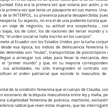
uridad. Esta era la primera vez que volaría por avión, y 
era la primera vez que tenía un pasaporte en sus manos. Una
les de la INTERPOL, su presencia pasaría desapercibida; pue
inexperta. Su aspecto, no era el de una pudiente turista que
 en viaje de negocios, su actitud era sospechosa , co
Chona Madera poeta
 bajas, los de color, los de naciones del tercer mundo y 
canaria
Rosa Manzano p
, “el orden social se halla inscrito en los cuerpos”.
Asunción Madera (Las Palmas de
Rosa de Lima Manza
ete al Ecuador con los Estados Unidos por la lucha conju
Gran Canaria, 1901- ibídem, 1980)
(Villanueva de Gumie
más conocida como Chona...
julio de 1949 - Sierra 
 desde esa época, los índices de delincuencia femenina h
as detenidas son “mulas”, transportistas de psicotrópicos
legan a arriesgar sus vidas para llevar la mercancía, de
en el “primer mundo” y que, en su mayoría corresponden
, sus actividades, no sólo transgreden el contrato soci
sifican el orden patriarcal que escinde lo masculino de 
ntal de la condición femenina que el cuerpo de Claudia, c
n escenario de la disputa masculinista entre ley y mafia, p
una subjetividad femenina de pobreza, machismo, exclusió
olencia radical que viven éstas mujeres, que las interrogan