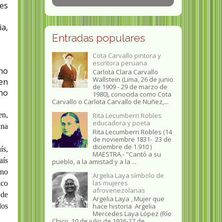
es
ia,
Entradas populares
Cota Carvallo pintora y
escritora peruana
 no
Carlota Clara Carvallo
Wallstein (Lima, 26 de junio
 en
de 1909 - 29 de marzo de
ino
1980), conocida como Cota
Carvallo o Carlota Carvallo de Nuñez,...
en,
Rita Lecumberri Robles
educadora y poeta
una
Rita Lecumberri Robles (14
de noviembre 1831- 23 de
diciembre de 1.910 )
ís,
MAESTRA.- "Cantó a su
aís
pueblo, a la amistad y a la ...
ino
Argelia Laya símbolo de
las mujeres
ico
afrovenezolanas
 de
Argelia Laya , Mujer que
dos
hace historia Argelia
Mercedes Laya López (Río
Chico, 10 de julio de 1926-27 de