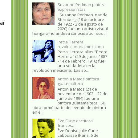
Suzanne Perlman pintora
expresionistas
Suzanne Perlman nacida
Sternberg (18 de octubre
jar
de 1922 - 2 de agosto de
2020) fue una artista visual
húngara-holandesa conocida por sus ...
Petra Herrera
revolucionaria mexicana
Petra Herrera alias "Pedro
Herrera" (29 de Junio, 1887
- 14 de Febrero, 1916) fue
una soldadera en la
revolución mexicana. Las so...
Antonia Matos pintora
guatemalteca
Antonia Matos (21 de
noviembre de 1902 – 22 de
junio de 1994) fue una
pintora guatemalteca . Su
obra formó parte del evento de pintura
en el...
Ève Curie escritora
francesa
Ève Denise Julie Curie-
Labouisse (París, 6 de