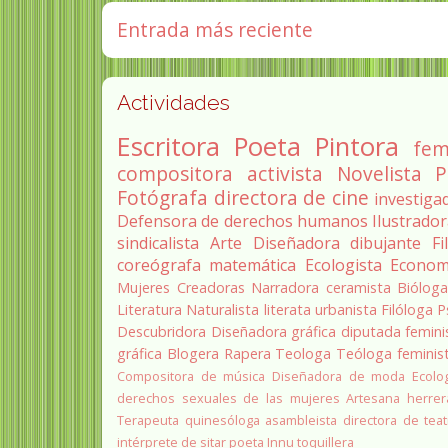
Entrada más reciente
Actividades
Escritora
Poeta
Pintora
fem
compositora
activista
Novelista
P
Fotógrafa
directora de cine
investiga
Defensora de derechos humanos
Ilustrado
sindicalista
Arte
Diseñadora
dibujante
Fi
coreógrafa
matemática
Ecologista
Econom
Mujeres Creadoras
Narradora
ceramista
Biólog
Literatura
Naturalista
literata
urbanista
Filóloga
P
Descubridora
Diseñadora gráfica
diputada
femini
gráfica
Blogera
Rapera
Teologa
Teóloga feminis
Compositora de música
Diseñadora de moda
Ecolo
derechos sexuales de las mujeres
Artesana herrer
Terapeuta quinesóloga
asambleista
directora de teat
intérprete de sitar
poeta Innu
toquillera