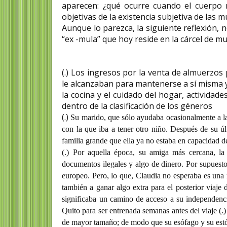
aparecen: ¿qué ocurre cuando el cuerpo m
objetivas de la existencia subjetiva de las m
Aunque lo parezca, la siguiente reflexión, 
“ex -mula” que hoy reside en la cárcel de m
(.) Los ingresos por la venta de almuerzos
le alcanzaban para mantenerse a sí misma y
la cocina y el cuidado del hogar, activida
dentro de la clasificación de los géneros
(.)
Su marido, que sólo ayudaba ocasionalmente a la 
con la que iba a tener otro niño. Después de su ú
familia grande que ella ya no estaba en capacidad d
(.)
Por aquella época, su amiga más cercana, la h
documentos ilegales y algo de dinero. Por supuesto,
europeo. Pero, lo que, Claudia no esperaba es una 
también a ganar algo extra para el posterior viaje d
significaba un camino de acceso a su independencia
Quito para ser entrenada semanas antes del viaje (.)
de mayor tamaño; de modo que su esófago y su est