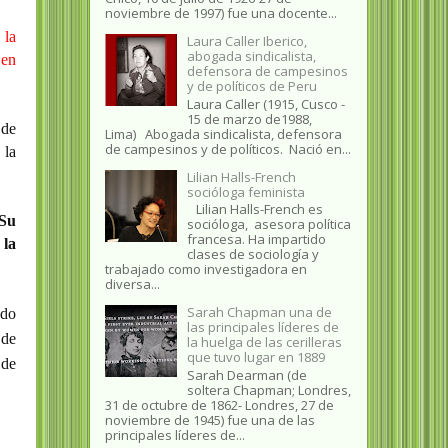
noviembre de 1997) fue una docente...
 la
Laura Caller Iberico,
abogada sindicalista,
 en
defensora de campesinos
y de políticos de Peru
Laura Caller (1915, Cusco -
15 de marzo de1988,
 de
Lima) Abogada sindicalista, defensora
de campesinos y de políticos. Nació en...
 la
Lilian Halls-French
socióloga feminista
Lilian Halls-French es
Su
socióloga, asesora política
francesa. Ha impartido
 la
clases de sociología y
trabajado como investigadora en
diversa...
Sarah Chapman una de
ado
las principales líderes de
 de
la huelga de las cerilleras
que tuvo lugar en 1889
 de
Sarah Dearman (de
soltera Chapman; Londres,
31 de octubre de 1862​- Londres, 27 de
noviembre de 1945)​ fue una de las
principales líderes de...