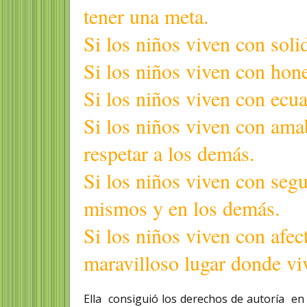
tener una meta.
Si los niños viven con soli
Si los niños viven con hone
Si los niños viven con ecua
Si los niños viven con ama
respetar a los demás.
Si los niños viven con segu
mismos y en los demás.
Si los niños viven con afe
maravilloso lugar donde viv
Ella consiguió los derechos de autoría en