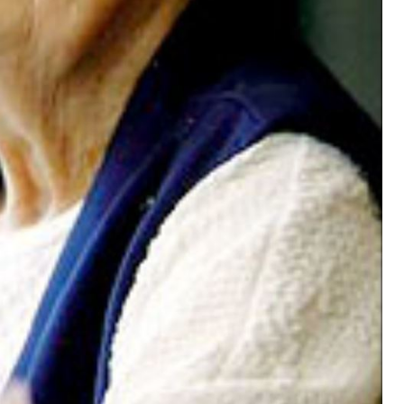
Emmy Lou Packard artista,
pintora de murales y
Haydée Birgin
grabadora
feminista argen
Frida Kahlo y Emmy Lou
Haydeé Birgin (1938
Packard Emmy Lou Packard ,
2014) fue una aboga
también conocida como Betty Lou...
argentina. Cursó...