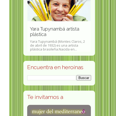
Eva Gibert
psicoanalis
 abogada y
Yara Tupynambá artista
social, y 
tina
plástica
universitar
- 13 de mayo de
Yara Tupynambá (Montes Claros, 2
Eva Giberti (B
da y feminista
de abril de 1932) es una artista
mayo de 1929-
plástica brasileña.Nacida en...
diciembre de 20
Encuentra en heroínas
Te invitamos a