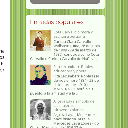
Entradas populares
Cota Carvallo pintora y
escritora peruana
Carlota Clara Carvallo
Wallstein (Lima, 26 de junio
de 1909 - 29 de marzo de
una
1980), conocida como Cota
os
Carvallo o Carlota Carvallo de Nuñez,...
El
Rita Lecumberri Robles
por
educadora y poeta
Rita Lecumberri Robles (14
de noviembre 1831- 23 de
diciembre de 1.910 )
MAESTRA.- "Cantó a su
pueblo, a la amistad y a la ...
Argelia Laya símbolo de
las mujeres
afrovenezolanas
Argelia Laya , Mujer que
hace historia Argelia
Mercedes Laya López (Río
Chico, 10 de julio de 1926-27 de