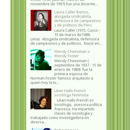
noviembre de 1997) fue una docente...
Laura Caller Iberico,
abogada sindicalista,
defensora de campesinos
y de políticos de Peru
Laura Caller (1915, Cusco -
15 de marzo de1988,
Lima) Abogada sindicalista, defensora
de campesinos y de políticos. Nació en...
Wendy Cheesman o
Wendy Foster
Wendy Cheesman (
septiembre de 1937 - 15 de
enero de 1989) fue la
primera esposa de
Norman Foster famoso arquitecto a
quien hoy la tv...
Lilian Halls-French
socióloga feminista
Lilian Halls-French es
socióloga, asesora política
francesa. Ha impartido
clases de sociología y
trabajado como investigadora en
diversa...
Petra Herrera