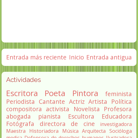
Entrada más reciente
Inicio
Entrada antigua
Actividades
Escritora
Poeta
Pintora
feminista
Periodista
Cantante
Actriz
Artista
Política
compositora
activista
Novelista
Profesora
abogada
pianista
Escultora
Educadora
Fotógrafa
directora de cine
investigadora
Maestra
Historiadora
Música
Arquitecta
Socióloga
medica
Defensora de derechos humanos
Ilustradora