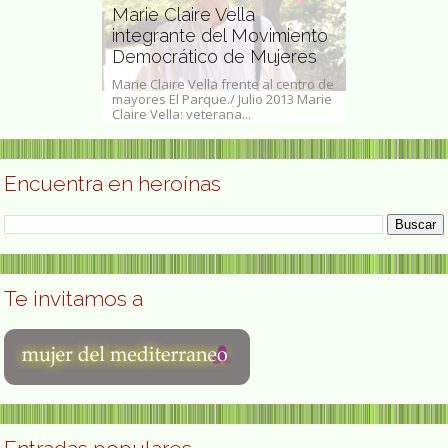
lvez
Marie Claire Vella
mica e
integrante del Movimiento
Mignon Tal
Democrático de Mujeres
paleontólo
Torralbo es
Marie Claire Vella frente al centro de
Mignon Talbot 
dora, Instituto
mayores El Parque./ Julio 2013 Marie
18 de julio de 
Claire Vella: veterana...
paleontóloga e
Encuentra en heroínas
Te invitamos a