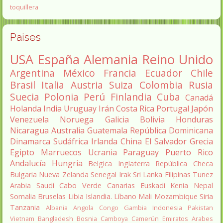
toquillera
Paises
USA
España
Alemania
Reino Unido
Argentina
México
Francia
Ecuador
Chile
Brasil
Italia
Austria
Suiza
Colombia
Rusia
Suecia
Polonia
Perú
Finlandia
Cuba
Canadá
Holanda
India
Uruguay
Irán
Costa Rica
Portugal
Japón
Venezuela
Noruega
Galicia
Bolivia
Honduras
Nicaragua
Australia
Guatemala
República Dominicana
Dinamarca
Sudáfrica
Irlanda
China
El Salvador
Grecia
Egipto
Marruecos
Ucrania
Paraguay
Puerto Rico
Andalucía
Hungria
Belgica
Inglaterra
República Checa
Bulgaria
Nueva Zelanda
Senegal
Irak
Sri Lanka
Filipinas
Tunez
Arabia Saudí
Cabo Verde
Canarias
Euskadi
Kenia
Nepal
Somalia
Bruselas
Libia
Islandia.
Líbano
Mali
Mozambique
Siria
Tanzania
Albania
Angola
Congo
Gambia
Indonesia
Pakistan
Vietnam
Bangladesh
Bosnia
Camboya
Camerún
Emiratos Arabes