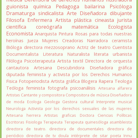
guionista
química
Pedagoga
bailarina
Psicóloga
Dramaturga
sindicalista
Arte
Diseñadora
dibujante
Filosofa
Enfermera
Artista plástica
cineasta
jurista
científica
coreógrafa
matemática
Ecologista
Economista
Anarquista
Pintura
Rosas para todas nuestras
heroínas
Jueza
Mujeres Creadoras
Narradora
ceramista
Bióloga
directora
mezzosoprano
Actriz de teatro
Cuentista
Documentalista
Literatura
Naturalista
literata
urbanista
Filóloga
Psicoterapeuta
Artista textil
Directora de orquesta
cantautora
Artesana
Descubridora
Diseñadora gráfica
diputada
feminista y activista por los Derechos Humanos
Fisica
Fotoperiodista
Artista gráfica
Blogera
Rapera
Teologa
Teóloga feminista
fotografa
psicoanálisis
Artesana alfarera
Artistas
Cantante y compositora
Compositora de música
Diseñadora
de moda
Ecologa
Geologa
Gestora cultural
Interprete musical
Neurologa
Activista por los derechos sexuales de las mujeres
Artesana herrera
Artistas graficas
Doctora Ciencias Políticas
Escritoras
Fisiologa
Terapeuta
Terapeuta quinesóloga
asambleista
directora de teatro.
directora de documentales
directora de
periódico
directora de tv
doula
intérprete de sitar
poeta Innu