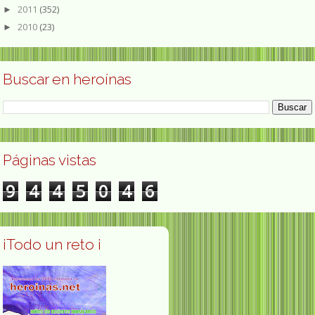
2011
(352)
►
2010
(23)
►
Buscar en heroínas
Páginas vistas
9
4
4
5
0
4
6
¡Todo un reto ¡