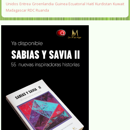
Unidos
Eritrea
Groenlandia
Guinea Ecuatorial
Haití
Kurdistan
Kuwait
Madagascar
RDC
Ruanda