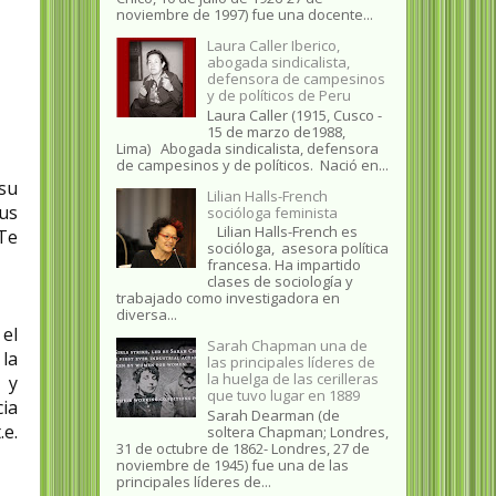
noviembre de 1997) fue una docente...
Laura Caller Iberico,
abogada sindicalista,
defensora de campesinos
y de políticos de Peru
Laura Caller (1915, Cusco -
15 de marzo de1988,
Lima) Abogada sindicalista, defensora
de campesinos y de políticos. Nació en...
su
Lilian Halls-French
sus
socióloga feminista
Lilian Halls-French es
Te
socióloga, asesora política
francesa. Ha impartido
clases de sociología y
trabajado como investigadora en
diversa...
 el
Sarah Chapman una de
 la
las principales líderes de
la huelga de las cerilleras
 y
que tuvo lugar en 1889
ia
Sarah Dearman (de
.e.
soltera Chapman; Londres,
31 de octubre de 1862​- Londres, 27 de
noviembre de 1945)​ fue una de las
principales líderes de...