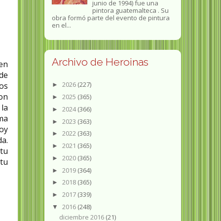
junio de 1994) fue una
pintora guatemalteca . Su
obra formó parte del evento de pintura
en el...
Archivo de Heroinas
 en
 de
2026
(227)
dos
►
con
2025
(365)
►
la
2024
(366)
►
ima
2023
(363)
►
hoy
2022
(363)
►
da.
2021
(365)
►
 tu
2020
(365)
►
 tu
2019
(364)
►
2018
(365)
►
2017
(339)
►
2016
(248)
▼
diciembre 2016
(21)