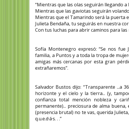
“Mientras que las olas seguirán llegando a l
Mientras que las gaviotas seguirán volando
Mientras que el Tamarindo será la puerta 
Julieta Bendaña, tu seguirás en nuestra co
Con tus luchas para abrir caminos para las
Sofía Montenegro expresó: “Se nos fue Ju
familia, a Puntos y a toda la tropa de mujer
amigas más cercanas por esta gran pérdid
extrañaremos”.
Salvador Bustos dijo: “Transparente ...a 
horizonte y el cielo y la tierra... (y, ta
confianza total mención nobleza y cariñ
permanente)... preciosura de alma buena,
(presencia brutal) no te vas, querida Juliet
q.u.e.d·á·s. . .”