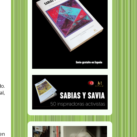
o.
al,
 en