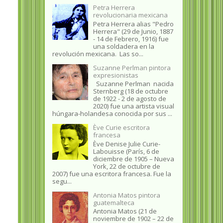
Petra Herrera
revolucionaria mexicana
Petra Herrera alias "Pedro
Herrera" (29 de Junio, 1887
- 14 de Febrero, 1916) fue
una soldadera en la
revolución mexicana. Las so...
Suzanne Perlman pintora
expresionistas
Suzanne Perlman nacida
Sternberg (18 de octubre
de 1922 - 2 de agosto de
2020) fue una artista visual
húngara-holandesa conocida por sus ...
Ève Curie escritora
francesa
Ève Denise Julie Curie-
Labouisse (París, 6 de
diciembre de 1905 – Nueva
York, 22 de octubre de
2007) fue una escritora francesa. Fue la
segu...
Antonia Matos pintora
guatemalteca
Antonia Matos (21 de
noviembre de 1902 – 22 de