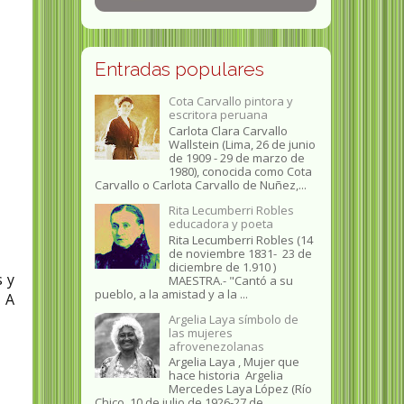
Entradas populares
Cota Carvallo pintora y
escritora peruana
Carlota Clara Carvallo
Wallstein (Lima, 26 de junio
de 1909 - 29 de marzo de
1980), conocida como Cota
Carvallo o Carlota Carvallo de Nuñez,...
Rita Lecumberri Robles
educadora y poeta
Rita Lecumberri Robles (14
de noviembre 1831- 23 de
diciembre de 1.910 )
s y
MAESTRA.- "Cantó a su
pueblo, a la amistad y a la ...
 A
Argelia Laya símbolo de
las mujeres
afrovenezolanas
Argelia Laya , Mujer que
hace historia Argelia
Mercedes Laya López (Río
Chico, 10 de julio de 1926-27 de