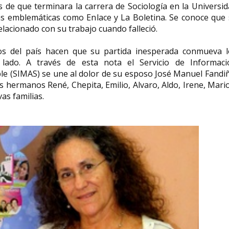
 de que terminara la carrera de Sociología en la Universi
as emblemáticas como Enlace y La Boletina. Se conoce que 
acionado con su trabajo cuando falleció.
os del país hacen que su partida inesperada conmueva l
Josephine Lev
lado. A través de esta nota el Servicio de Informaci
Rosa Manzano política
sufragista ale
e (SIMAS) se une al dolor de su esposo José Manuel Fandi
Rosa de Lima Manzano Gete
Josephine Levy-Rathe
us hermanos René, Chepita, Emilio, Alvaro, Aldo, Irene, Mari
(Villanueva de Gumiel, Burgos, 25 de
de 1877 en Berlín, -
as familias.
julio de 1949 - Sierra de La...
de 1921 ibid) fue una.