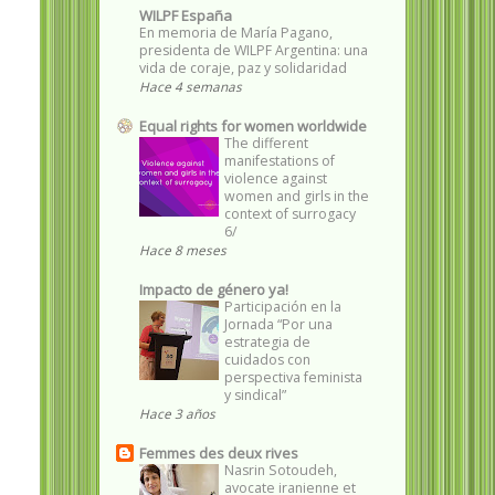
WILPF España
En memoria de María Pagano,
presidenta de WILPF Argentina: una
vida de coraje, paz y solidaridad
Hace 4 semanas
Equal rights for women worldwide
The different
manifestations of
violence against
women and girls in the
context of surrogacy
6/
Hace 8 meses
Impacto de género ya!
Participación en la
Jornada “Por una
estrategia de
cuidados con
perspectiva feminista
y sindical”
Hace 3 años
Femmes des deux rives
Nasrin Sotoudeh,
avocate iranienne et