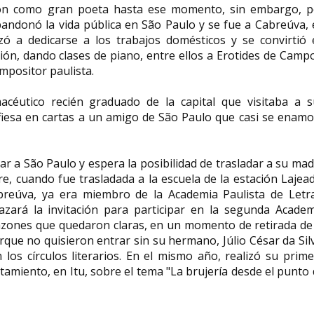
ón como gran poeta hasta ese momento, sin embargo, p
bandonó la vida pública en São Paulo y se fue a Cabreúva,
 a dedicarse a los trabajos domésticos y se convirtió 
gión, dando clases de piano, entre ellos a Erotides de Camp
mpositor paulista.
céutico recién graduado de la capital que visitaba a s
confiesa en cartas a un amigo de São Paulo que casi se enam
ar a São Paulo y espera la posibilidad de trasladar a su ma
re, cuando fue trasladada a la escuela de la estación Lajea
breúva, ya era miembro de la Academia Paulista de Letra
zará la invitación para participar en la segunda Academ
razones que quedaron claras, en un momento de retirada de
orque no quisieron entrar sin su hermano, Júlio César da Sil
los círculos literarios. En el mismo año, realizó su prim
ntamiento, en Itu, sobre el tema "La brujería desde el punto