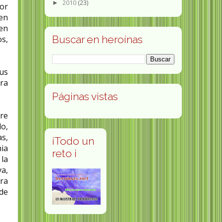
2010
(23)
►
or
 en
en
Buscar en heroínas
os,
us
ora
Páginas vistas
dre
do,
s,
¡Todo un
ia
reto ¡
 la
va,
era
 de