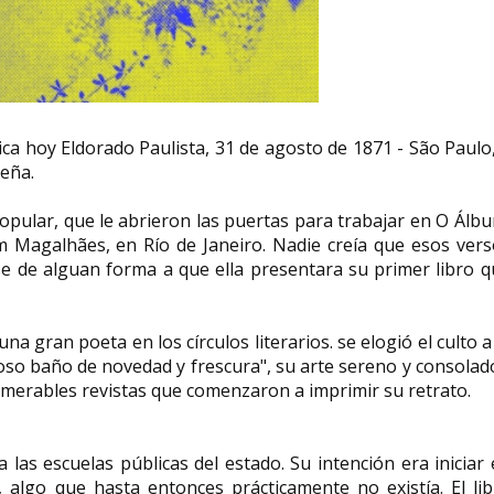
Miren Ortubay Fuentes
Zsuzsanna Jak
abogada
en salud públic
rica hoy Eldorado Paulista, 31 de agosto de 1871 - São Paulo
leña.
Miren Ortubay Fuentes (Vitoria, 27
Zsuzsanna Jakab (Ja
de marzo de 1958) es una abogada y
nacida el 17 de mayo
criminóloga española,...
una experta en salud 
Popular, que le abrieron las puertas para trabajar en O Álb
m Magalhães, en Río de Janeiro. Nadie creía que esos vers
e de alguan forma a que ella presentara su primer libro q
na gran poeta en los círculos literarios. se elogió el culto a
loso baño de novedad y frescura", su arte sereno y consolad
numerables revistas que comenzaron a imprimir su retrato.
a las escuelas públicas del estado. Su intención era iniciar
, algo que hasta entonces prácticamente no existía. El li