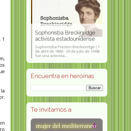
ab experta
Sophonisba Breckinridge
Amalie Seid
a
activista estadounidense
feminista 
, 1
kab Ferencné;
Sophonisba Preston Breckinridge ( 1
Amalie Seidel 
 de 1951) es
de abril de 1866 - 30 de julio de 1948)
de 1876 - 11 d
pública...
fue una activista...
una política s
um,
os
ue
Encuentra en heroínas
 la
or.
Te invitamos a
 en
bro