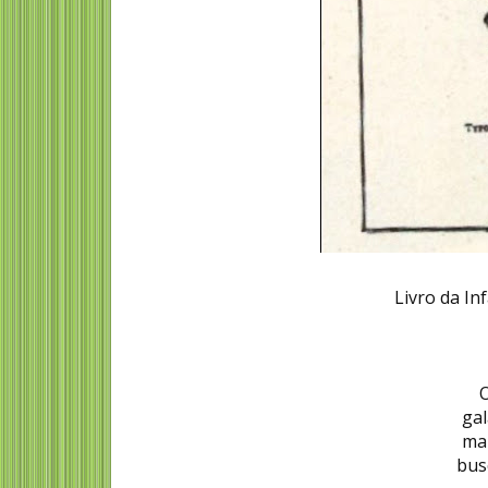
Livro da Inf
O
gal
mal
bus