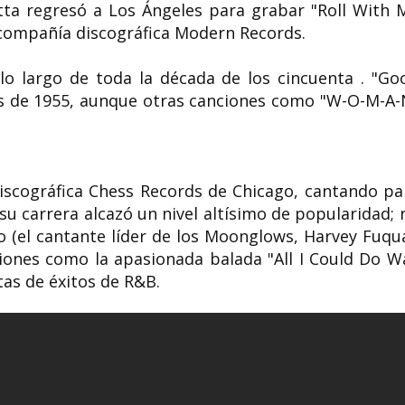
Etta regresó a Los Ángeles para grabar "Roll With 
 compañía discográfica Modern Records.
o largo de toda la década de los cincuenta . "Go
les de 1955, aunque otras canciones como "W-O-M-A-
discográfica Chess Records de Chicago, cantando pa
su carrera alcazó un nivel altísimo de popularidad; 
o (el cantante líder de los Moonglows, Harvey Fuqua
iones como la apasionada balada "All I Could Do W
stas de éxitos de R&B.