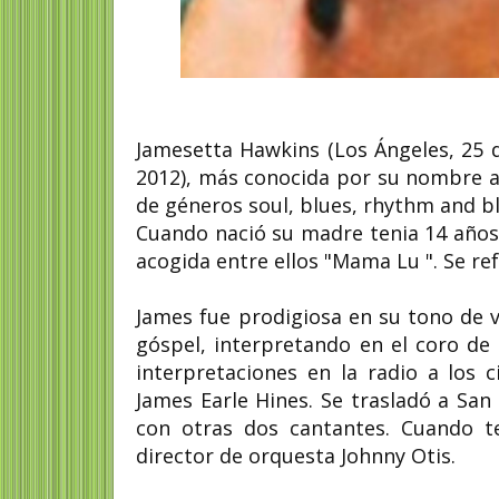
Mireille Dottin-Orsini
escritora, investigadora y
académica
Celia Viñas poeta e
Jamesetta Hawkins (Los Ángeles, 25 d
2012), más conocida por su nombre a
,
Mireille Dottin-Orsini es una
Celia Viñas Olivella (Lérida,
destacada escritora, investigadora y
junio de 1915 - Almería, 21 d
de géneros soul,
blues,
rhythm and blue
académica francesa. Es...
de 1954) fue una autora...
Cuando nació su madre tenia 14 años,
acogida entre ellos "Mama Lu ". Se r
James fue prodigiosa en su tono de v
góspel, interpretando en el coro de
interpretaciones en la radio a los c
James Earle Hines. Se trasladó a Sa
con otras dos cantantes. Cuando t
director de orquesta Johnny Otis.