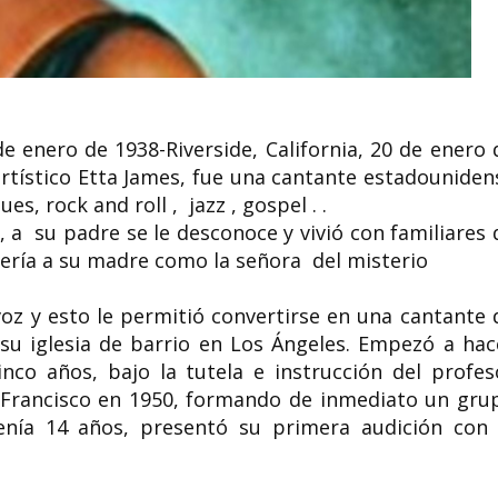
Te esperamos hoy (11 de
junio) en la Feria del Libro
de Madrid de 17 a 18
Wassyla Tamzali
spañola
horas. Caseta 337
feminista
e enero de 1938-Riverside, California, 20 de enero 
rtístico Etta James, fue una cantante estadouniden
 16 de
En este segundo libro de SABIAS Y
Wassyla Tamzali (Béja
e junio
SAVIA seguimos conociendo
de julio de 1941) es
s, rock and roll , jazz , gospel .
.
comprometidas activistas por un...
escritora y militante..
 a su padre se le desconoce y vivió con familiares 
efería a su madre como la señora del misterio
oz y esto le permitió convertirse en una cantante 
 su iglesia de barrio en Los Ángeles. Empezó a hac
inco años, bajo la tutela e instrucción del profes
n Francisco en 1950, formando de inmediato un gru
enía 14 años, presentó su primera audición con 