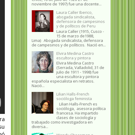
noviembre de 1997) fue una docente...
Laura Caller Iberico,
abogada sindicalista,
defensora de campesinos
y de políticos de Peru
Laura Caller (1915, Cusco -
15 de marzo de1988,
Lima) Abogada sindicalista, defensora
de campesinos y de políticos. Nació en...
Elvira Medina Castro
escultora y pintora
Elvira Medina Castro
(Serrada, Valladolid, 31 de
julio de 1911 - 1998) fue
una escultora y pintora
española especialista en retratos.
Nació...
Lilian Halls-French
socióloga feminista
Lilian Halls-French es
socióloga, asesora política
francesa. Ha impartido
clases de sociología y
ra
trabajado como investigadora en
su
diversa...
nó
Wendy Cheesman o