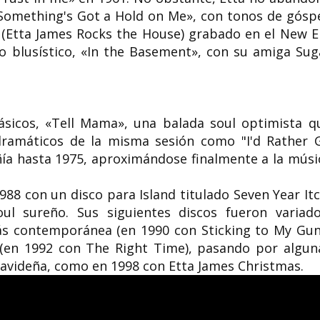
Something's Got a Hold on Me», con tonos de góspe
o (Etta James Rocks the House) grabado en el New E
to blusístico, «In the Basement», con su amiga Sug
sicos, «Tell Mama», una balada soul optimista q
ramáticos de la misma sesión como "I'd Rather 
ñía hasta 1975, aproximándose finalmente a la músi
1988 con un disco para Island titulado Seven Year Itc
ul sureño. Sus siguientes discos fueron variado
s contemporánea (en 1990 con Sticking to My Gun
 (en 1992 con The Right Time), pasando por algun
 navideña, como en 1998 con Etta James Christmas.