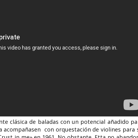
e clásica de baladas con un potencial añadido pa
 la acompañasen con orquestación de violines para 
«Trust in me» en 1961. No obstante, Etta no abando