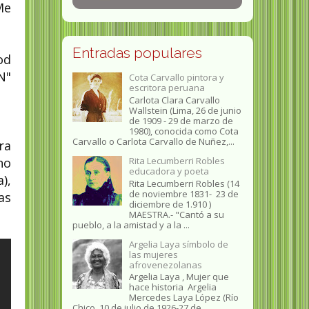
Me
Entradas populares
od
N"
Cota Carvallo pintora y
escritora peruana
Carlota Clara Carvallo
Wallstein (Lima, 26 de junio
de 1909 - 29 de marzo de
1980), conocida como Cota
Carvallo o Carlota Carvallo de Nuñez,...
ra
no
Rita Lecumberri Robles
educadora y poeta
),
Rita Lecumberri Robles (14
de noviembre 1831- 23 de
as
diciembre de 1.910 )
MAESTRA.- "Cantó a su
pueblo, a la amistad y a la ...
Argelia Laya símbolo de
las mujeres
afrovenezolanas
Argelia Laya , Mujer que
hace historia Argelia
Mercedes Laya López (Río
Chico, 10 de julio de 1926-27 de