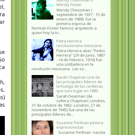
Wendy Foster
l,
Wendy Cheesman (
ra
septiembre de 1937 - 15 de
enero de 1989) fue la
ar
primera esposa de
Norman Foster famoso arquitecto a
quien hoy la tv...
Petra Herrera
revolucionaria mexicana
Petra Herrera alias "Pedro
ue
Herrera" (29 de Junio, 1887
Go
- 14 de Febrero, 1916) fue
una soldadera en la
ca
revolución mexicana. Las so...
Sarah Chapman una de
h,
las principales líderes de
la huelga de las cerilleras
s,
que tuvo lugar en 1889
Sarah Dearman (de
s)
soltera Chapman; Londres,
as
31 de octubre de 1862​- Londres, 27 de
noviembre de 1945)​ fue una de las
principales líderes de...
Suzanne Perlman pintora
expresionistas
Suzanne Perlman nacida