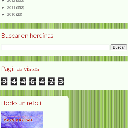
2012
(335)
►
2011
(352)
►
2010
(23)
►
Buscar en heroínas
Páginas vistas
9
4
4
6
4
2
3
¡Todo un reto ¡