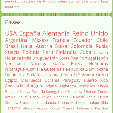
periódico
directora de tv
doula
intérprete de sitar
poeta Innu
toquillera
Paises
USA
España
Alemania
Reino Unido
Argentina
México
Francia
Ecuador
Chile
Brasil
Italia
Austria
Suiza
Colombia
Rusia
Suecia
Polonia
Perú
Finlandia
Cuba
Canadá
Holanda
India
Uruguay
Irán
Costa Rica
Portugal
Japón
Venezuela
Noruega
Galicia
Bolivia
Honduras
Nicaragua
Australia
Guatemala
República Dominicana
Dinamarca
Sudáfrica
Irlanda
China
El Salvador
Grecia
Egipto
Marruecos
Ucrania
Paraguay
Puerto Rico
Andalucía
Hungria
Belgica
Inglaterra
República Checa
Bulgaria
Nueva Zelanda
Senegal
Irak
Sri Lanka
Filipinas
Tunez
Arabia Saudí
Cabo Verde
Canarias
Euskadi
Kenia
Nepal
Somalia
Bruselas
Libia
Islandia.
Líbano
Mali
Mozambique
Siria
Tanzania
Albania
Angola
Congo
Gambia
Indonesia
Pakistan