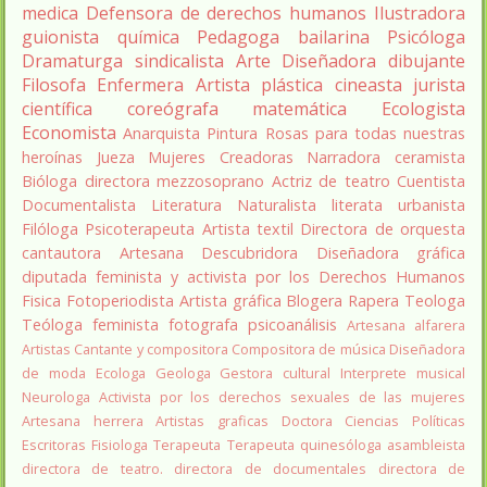
medica
Defensora de derechos humanos
Ilustradora
guionista
química
Pedagoga
bailarina
Psicóloga
Dramaturga
sindicalista
Arte
Diseñadora
dibujante
Filosofa
Enfermera
Artista plástica
cineasta
jurista
científica
coreógrafa
matemática
Ecologista
Economista
Anarquista
Pintura
Rosas para todas nuestras
heroínas
Jueza
Mujeres Creadoras
Narradora
ceramista
Bióloga
directora
mezzosoprano
Actriz de teatro
Cuentista
Documentalista
Literatura
Naturalista
literata
urbanista
Filóloga
Psicoterapeuta
Artista textil
Directora de orquesta
cantautora
Artesana
Descubridora
Diseñadora gráfica
diputada
feminista y activista por los Derechos Humanos
Fisica
Fotoperiodista
Artista gráfica
Blogera
Rapera
Teologa
Teóloga feminista
fotografa
psicoanálisis
Artesana alfarera
Artistas
Cantante y compositora
Compositora de música
Diseñadora
de moda
Ecologa
Geologa
Gestora cultural
Interprete musical
Neurologa
Activista por los derechos sexuales de las mujeres
Artesana herrera
Artistas graficas
Doctora Ciencias Políticas
Escritoras
Fisiologa
Terapeuta
Terapeuta quinesóloga
asambleista
directora de teatro.
directora de documentales
directora de