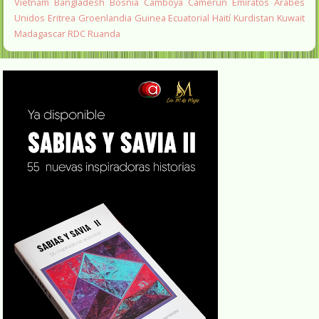
Vietnam
Bangladesh
Bosnia
Camboya
Camerún
Emiratos Arabes
Unidos
Eritrea
Groenlandia
Guinea Ecuatorial
Haití
Kurdistan
Kuwait
Madagascar
RDC
Ruanda