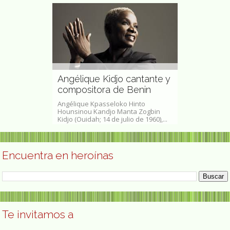
Angélique Kidjo cantante y
Ana Guil B
ceramista
compositora de Benin
feminista
nez, de
Angélique Kpasseloko Hinto
Ana Guil Bozal 
veka Montoya
Hounsinou Kandjo Manta Zogbin
Escuela Univers
so...
Kidjo (Ouidah; 14 de julio de 1960),...
Departamento d
Encuentra en heroínas
Te invitamos a