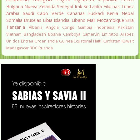
Bulgaria
Nueva Zelanda
Senegal
Irak
Sri Lanka
Filipinas
Tunez
Arabia Saudí
Cabo Verde
Canarias
Euskadi
Kenia
Nepal
Somalia
Bruselas
Libia
Islandia.
Líbano
Mali
Mozambique
Siria
Tanzania
Albania
Angola
Congo
Gambia
Indonesia
Pakistan
Vietnam
Bangladesh
Bosnia
Camboya
Camerún
Emiratos Arabes
Unidos
Eritrea
Groenlandia
Guinea Ecuatorial
Haití
Kurdistan
Kuwait
Madagascar
RDC
Ruanda