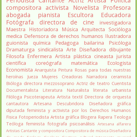
Periodista
Cantante
Actriz
Artista
Política
compositora
activista
Novelista
Profesora
abogada
pianista
Escultora
Educadora
Fotógrafa
directora de cine
investigadora
Maestra
Historiadora
Música
Arquitecta
Socióloga
medica
Defensora de derechos humanos
Ilustradora
guionista
química
Pedagoga
bailarina
Psicóloga
Dramaturga
sindicalista
Arte
Diseñadora
dibujante
Filosofa
Enfermera
Artista plástica
cineasta
jurista
científica
coreógrafa
matemática
Ecologista
Economista
Anarquista
Pintura
Rosas para todas nuestras
heroínas
Jueza
Mujeres Creadoras
Narradora
ceramista
Bióloga
directora
mezzosoprano
Actriz de teatro
Cuentista
Documentalista
Literatura
Naturalista
literata
urbanista
Filóloga
Psicoterapeuta
Artista textil
Directora de orquesta
cantautora
Artesana
Descubridora
Diseñadora gráfica
diputada
feminista y activista por los Derechos Humanos
Fisica
Fotoperiodista
Artista gráfica
Blogera
Rapera
Teologa
Teóloga feminista
fotografa
psicoanálisis
Artesana alfarera
Artistas
Cantante y compositora
Compositora de música
Diseñadora