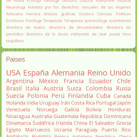
de moda
Ecologa
Geologa
Gestora cultural
Interprete musical
Neurologa
Activista por los derechos sexuales de las mujeres
Artesana herrera
Artistas graficas
Doctora Ciencias Políticas
Escritoras
Fisiologa
Terapeuta
Terapeuta quinesóloga
asambleista
directora de teatro.
directora de documentales
directora de
periódico
directora de tv
doula
intérprete de sitar
poeta Innu
toquillera
Paises
USA
España
Alemania
Reino Unido
Argentina
México
Francia
Ecuador
Chile
Brasil
Italia
Austria
Suiza
Colombia
Rusia
Suecia
Polonia
Perú
Finlandia
Cuba
Canadá
Holanda
India
Uruguay
Irán
Costa Rica
Portugal
Japón
Venezuela
Noruega
Galicia
Bolivia
Honduras
Nicaragua
Australia
Guatemala
República Dominicana
Dinamarca
Sudáfrica
Irlanda
China
El Salvador
Grecia
Egipto
Marruecos
Ucrania
Paraguay
Puerto Rico
Andalucía
Hungria
Belgica
Inglaterra
República Checa