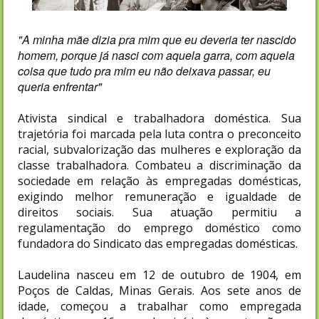
"A minha mãe dizia pra mim que eu deveria ter nascido
homem, porque já nasci com aquela garra, com aquela
coisa que tudo pra mim eu não deixava passar, eu
queria enfrentar"
Ativista sindical e trabalhadora doméstica. Sua
trajetória foi marcada pela luta contra o preconceito
racial, subvalorização das mulheres e exploração da
classe trabalhadora. Combateu a discriminação da
sociedade em relação às empregadas domésticas,
exigindo melhor remuneração e igualdade de
direitos sociais. Sua atuação permitiu a
regulamentação do emprego doméstico como
fundadora do Sindicato das empregadas domésticas.
Laudelina nasceu em 12 de outubro de 1904, em
Poços de Caldas, Minas Gerais. Aos sete anos de
idade, começou a trabalhar como empregada