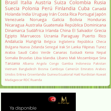
Brasil
Italia
Austria
Suiza
Colombia
Rusia
Suecia
Polonia
Perú
Finlandia
Cuba
Canadá
Holanda
India
Uruguay
Irán
Costa Rica
Portugal
Japón
Venezuela
Noruega
Galicia
Bolivia
Honduras
Nicaragua
Australia
Guatemala
República Dominicana
Dinamarca
Sudáfrica
Irlanda
China
El Salvador
Grecia
Egipto
Marruecos
Ucrania
Paraguay
Puerto Rico
Andalucía
Hungria
Belgica
Inglaterra
República Checa
Bulgaria
Nueva Zelanda
Senegal
Irak
Sri Lanka
Filipinas
Tunez
Arabia Saudí
Cabo Verde
Canarias
Euskadi
Kenia
Nepal
Somalia
Bruselas
Libia
Islandia.
Líbano
Mali
Mozambique
Siria
Tanzania
Albania
Angola
Congo
Gambia
Indonesia
Pakistan
Vietnam
Bangladesh
Bosnia
Camboya
Camerún
Emiratos Arabes
Unidos
Eritrea
Groenlandia
Guinea Ecuatorial
Haití
Kurdistan
Kuwait
Madagascar
RDC
Ruanda