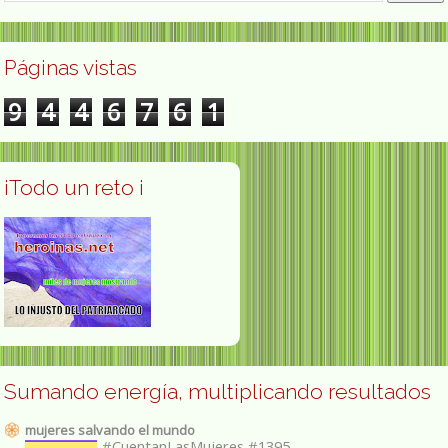
Páginas vistas
9
4
4
6
7
6
1
¡Todo un reto ¡
Sumando energía, multiplicando resultados
mujeres salvando el mundo
#CuentanLasMujeres #1395