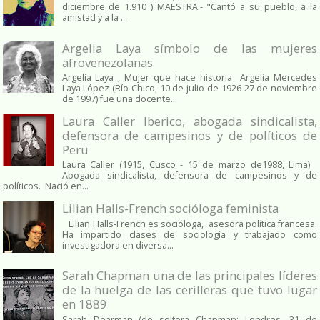
diciembre de 1.910 ) MAESTRA.- "Cantó a su pueblo, a la
amistad y a la ...
Argelia Laya símbolo de las mujeres
afrovenezolanas
Argelia Laya , Mujer que hace historia Argelia Mercedes
Laya López (Río Chico, 10 de julio de 1926-27 de noviembre
de 1997) fue una docente...
Laura Caller Iberico, abogada sindicalista,
defensora de campesinos y de políticos de
Peru
Laura Caller (1915, Cusco - 15 de marzo de1988, Lima)
Abogada sindicalista, defensora de campesinos y de
políticos. Nació en...
Lilian Halls-French socióloga feminista
Lilian Halls-French es socióloga, asesora política francesa.
Ha impartido clases de sociología y trabajado como
investigadora en diversa...
Sarah Chapman una de las principales líderes
de la huelga de las cerilleras que tuvo lugar
en 1889
Sarah Dearman (de soltera Chapman; Londres, 31 de