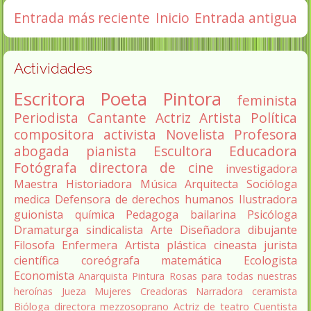
Entrada más reciente
Inicio
Entrada antigua
Actividades
Escritora
Poeta
Pintora
feminista
Periodista
Cantante
Actriz
Artista
Política
compositora
activista
Novelista
Profesora
abogada
pianista
Escultora
Educadora
Fotógrafa
directora de cine
investigadora
Maestra
Historiadora
Música
Arquitecta
Socióloga
medica
Defensora de derechos humanos
Ilustradora
guionista
química
Pedagoga
bailarina
Psicóloga
Dramaturga
sindicalista
Arte
Diseñadora
dibujante
Filosofa
Enfermera
Artista plástica
cineasta
jurista
científica
coreógrafa
matemática
Ecologista
Economista
Anarquista
Pintura
Rosas para todas nuestras
heroínas
Jueza
Mujeres Creadoras
Narradora
ceramista
Bióloga
directora
mezzosoprano
Actriz de teatro
Cuentista