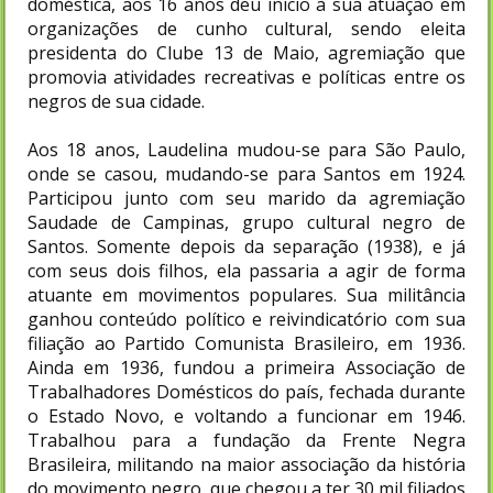
doméstica, aos 16 anos deu início à sua atuação em
organizações de cunho cultural, sendo eleita
presidenta do Clube 13 de Maio, agremiação que
promovia atividades recreativas e políticas entre os
negros de sua cidade.
Aos 18 anos, Laudelina mudou-se para São Paulo,
onde se casou, mudando-se para Santos em 1924.
Participou junto com seu marido da agremiação
Saudade de Campinas, grupo cultural negro de
Santos. Somente depois da separação (1938), e já
com seus dois filhos, ela passaria a agir de forma
atuante em movimentos populares. Sua militância
ganhou conteúdo político e reivindicatório com sua
filiação ao Partido Comunista Brasileiro, em 1936.
Ainda em 1936, fundou a primeira Associação de
Trabalhadores Domésticos do país, fechada durante
o Estado Novo, e voltando a funcionar em 1946.
Trabalhou para a fundação da Frente Negra
Brasileira, militando na maior associação da história
do movimento negro, que chegou a ter 30 mil filiados