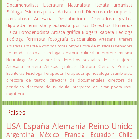
Documentalista
Literatura
Naturalista
literata
urbanista
Filóloga
Psicoterapeuta
Artista textil
Directora de orquesta
cantautora
Artesana
Descubridora
Diseñadora gráfica
diputada
feminista y activista por los Derechos Humanos
Fisica
Fotoperiodista
Artista gráfica
Blogera
Rapera
Teologa
Teóloga feminista
fotografa
psicoanálisis
Artesana alfarera
Artistas
Cantante y compositora
Compositora de música
Diseñadora
de moda
Ecologa
Geologa
Gestora cultural
Interprete musical
Neurologa
Activista por los derechos sexuales de las mujeres
Artesana herrera
Artistas graficas
Doctora Ciencias Políticas
Escritoras
Fisiologa
Terapeuta
Terapeuta quinesóloga
asambleista
directora de teatro.
directora de documentales
directora de
periódico
directora de tv
doula
intérprete de sitar
poeta Innu
toquillera
Paises
USA
España
Alemania
Reino Unido
Argentina
México
Francia
Ecuador
Chile