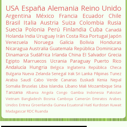
USA
España
Alemania
Reino Unido
Argentina
México
Francia
Ecuador
Chile
Brasil
Italia
Austria
Suiza
Colombia
Rusia
Suecia
Polonia
Perú
Finlandia
Cuba
Canadá
Holanda
India
Uruguay
Irán
Costa Rica
Portugal
Japón
Venezuela
Noruega
Galicia
Bolivia
Honduras
Nicaragua
Australia
Guatemala
República Dominicana
Dinamarca
Sudáfrica
Irlanda
China
El Salvador
Grecia
Egipto
Marruecos
Ucrania
Paraguay
Puerto Rico
Andalucía
Hungria
Belgica
Inglaterra
República Checa
Bulgaria
Nueva Zelanda
Senegal
Irak
Sri Lanka
Filipinas
Tunez
Arabia Saudí
Cabo Verde
Canarias
Euskadi
Kenia
Nepal
Somalia
Bruselas
Libia
Islandia.
Líbano
Mali
Mozambique
Siria
Tanzania
Albania
Angola
Congo
Gambia
Indonesia
Pakistan
Vietnam
Bangladesh
Bosnia
Camboya
Camerún
Emiratos Arabes
Unidos
Eritrea
Groenlandia
Guinea Ecuatorial
Haití
Kurdistan
Kuwait
Madagascar
RDC
Ruanda