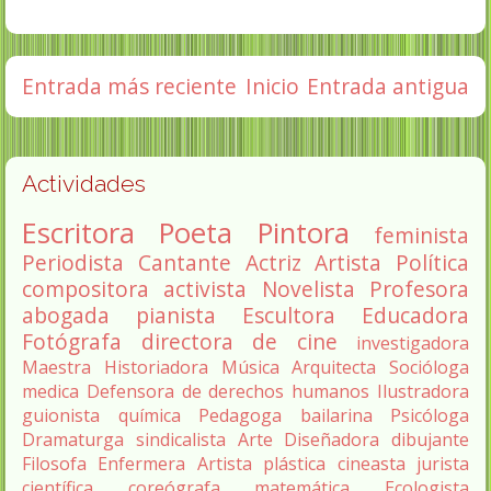
Entrada más reciente
Inicio
Entrada antigua
Actividades
Escritora
Poeta
Pintora
feminista
Periodista
Cantante
Actriz
Artista
Política
compositora
activista
Novelista
Profesora
abogada
pianista
Escultora
Educadora
Fotógrafa
directora de cine
investigadora
Maestra
Historiadora
Música
Arquitecta
Socióloga
medica
Defensora de derechos humanos
Ilustradora
guionista
química
Pedagoga
bailarina
Psicóloga
Dramaturga
sindicalista
Arte
Diseñadora
dibujante
Filosofa
Enfermera
Artista plástica
cineasta
jurista
científica
coreógrafa
matemática
Ecologista