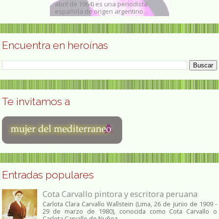
Buenos Aires; 28
abril de 1964) es una periodista
conocida post
 junio...
española de origen argentino...
Trótula de Sale
Encuentra en heroínas
Te invitamos a
Entradas populares
Cota Carvallo pintora y escritora peruana
Carlota Clara Carvallo Wallstein (Lima, 26 de junio de 1909 -
29 de marzo de 1980), conocida como Cota Carvallo o
Carlota Carvallo de Nuñez,...