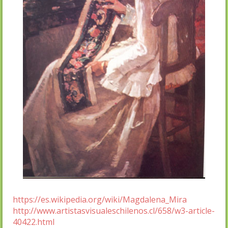
https://es.wikipedia.org/wiki/Magdalena_Mira
http://www.artistasvisualeschilenos.cl/658/w3-article-
40422.html