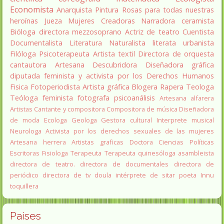
Economista
Anarquista
Pintura
Rosas para todas nuestras
heroínas
Jueza
Mujeres Creadoras
Narradora
ceramista
Bióloga
directora
mezzosoprano
Actriz de teatro
Cuentista
Documentalista
Literatura
Naturalista
literata
urbanista
Filóloga
Psicoterapeuta
Artista textil
Directora de orquesta
cantautora
Artesana
Descubridora
Diseñadora gráfica
diputada
feminista y activista por los Derechos Humanos
Fisica
Fotoperiodista
Artista gráfica
Blogera
Rapera
Teologa
Teóloga feminista
fotografa
psicoanálisis
Artesana alfarera
Artistas
Cantante y compositora
Compositora de música
Diseñadora
de moda
Ecologa
Geologa
Gestora cultural
Interprete musical
Neurologa
Activista por los derechos sexuales de las mujeres
Artesana herrera
Artistas graficas
Doctora Ciencias Políticas
Escritoras
Fisiologa
Terapeuta
Terapeuta quinesóloga
asambleista
directora de teatro.
directora de documentales
directora de
periódico
directora de tv
doula
intérprete de sitar
poeta Innu
toquillera
Paises