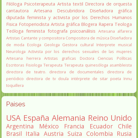
Filóloga
Psicoterapeuta
Artista textil
Directora de orquesta
cantautora
Artesana
Descubridora
Diseñadora gráfica
diputada
feminista y activista por los Derechos Humanos
Fisica
Fotoperiodista
Artista gráfica
Blogera
Rapera
Teologa
Teóloga feminista
fotografa
psicoanálisis
Artesana alfarera
Artistas
Cantante y compositora
Compositora de música
Diseñadora
de moda
Ecologa
Geologa
Gestora cultural
Interprete musical
Neurologa
Activista por los derechos sexuales de las mujeres
Artesana herrera
Artistas graficas
Doctora Ciencias Políticas
Escritoras
Fisiologa
Terapeuta
Terapeuta quinesóloga
asambleista
directora de teatro.
directora de documentales
directora de
periódico
directora de tv
doula
intérprete de sitar
poeta Innu
toquillera
Paises
USA
España
Alemania
Reino Unido
Argentina
México
Francia
Ecuador
Chile
Brasil
Italia
Austria
Suiza
Colombia
Rusia