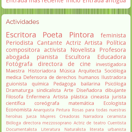
Entrada más reciente
Inicio
Entrada antigua
Actividades
Escritora
Poeta
Pintora
feminista
Periodista
Cantante
Actriz
Artista
Política
compositora
activista
Novelista
Profesora
abogada
pianista
Escultora
Educadora
Fotógrafa
directora de cine
investigadora
Maestra
Historiadora
Música
Arquitecta
Socióloga
medica
Defensora de derechos humanos
Ilustradora
guionista
química
Pedagoga
bailarina
Psicóloga
Dramaturga
sindicalista
Arte
Diseñadora
dibujante
Filosofa
Enfermera
Artista plástica
cineasta
jurista
científica
coreógrafa
matemática
Ecologista
Economista
Anarquista
Pintura
Rosas para todas nuestras
heroínas
Jueza
Mujeres Creadoras
Narradora
ceramista
Bióloga
directora
mezzosoprano
Actriz de teatro
Cuentista
Documentalista
Literatura
Naturalista
literata
urbanista