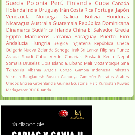
Suecia
Polonia
Perú
Finlandia
Cuba
Canadá
Holanda
India
Uruguay
Irán
Costa Rica
Portugal
Japón
Venezuela
Noruega
Galicia
Bolivia
Honduras
Nicaragua
Australia
Guatemala
República Dominicana
Dinamarca
Sudáfrica
Irlanda
China
El Salvador
Grecia
Egipto
Marruecos
Ucrania
Paraguay
Puerto Rico
Andalucía
Hungria
Belgica
Inglaterra
República Checa
Bulgaria
Nueva Zelanda
Senegal
Irak
Sri Lanka
Filipinas
Tunez
Arabia Saudí
Cabo Verde
Canarias
Euskadi
Kenia
Nepal
Somalia
Bruselas
Libia
Islandia.
Líbano
Mali
Mozambique
Siria
Tanzania
Albania
Angola
Congo
Gambia
Indonesia
Pakistan
Vietnam
Bangladesh
Bosnia
Camboya
Camerún
Emiratos Arabes
Unidos
Eritrea
Groenlandia
Guinea Ecuatorial
Haití
Kurdistan
Kuwait
Madagascar
RDC
Ruanda