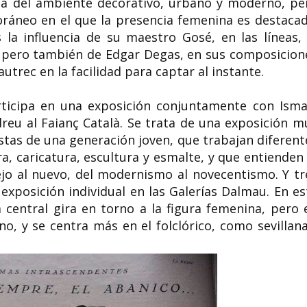
ncia del ambiente decorativo, urbano y moderno, pe
áneo en el que la presencia femenina es destacad
a influencia de su maestro Gosé, en las líneas, 
s; pero también de Edgar Degas, en sus composicion
utrec en la facilidad para captar al instante.
ticipa en una exposición conjuntamente con Isma
reu al Faianç Català. Se trata de una exposición m
tistas de una generación joven, que trabajan diferent
ra, caricatura, escultura y esmalte, y que entienden 
jo al nuevo, del modernismo al novecentismo. Y tr
exposición individual en las Galerías Dalmau. En es
central gira en torno a la figura femenina, pero 
no, y se centra más en el folclórico, como sevillana