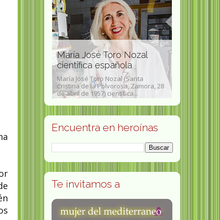
pionera
ujer en la
María José Toro Nozal
 Chicago
Helen Ro
científica española
julio de 1858 -
socióloga
8) fue una
María José Toro Nozal (Santa
idense que
Cristina de la Polvorosa, Zamora, 28
Helen Rose Eb
de abril de 1957) científica...
1942) es profe
Encuentra en heroínas
na
or
Te invitamos a
de
én
os