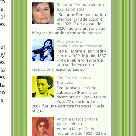
ro
Suzanne Perlman pintora
a.
expresionistas
Suzanne Perlman nacida
el
Sternberg (18 de octubre
es
de 1922 - 2 de agosto de
2020) fue una artista visual
húngara-holandesa conocida por sus ...
Petra Herrera
revolucionaria mexicana
el
Petra Herrera alias "Pedro
uy
Herrera" (29 de Junio, 1887
- 14 de Febrero, 1916) fue
es
una soldadera en la
la
revolución mexicana. Las so...
es
Ève Curie escritora
francesa
ta
Ève Denise Julie Curie-
en
Labouisse (París, 6 de
diciembre de 1905 – Nueva
s,
York, 22 de octubre de
2007) fue una escritora francesa. Fue la
segu...
Antonia Matos pintora
guatemalteca
Antonia Matos (21 de
noviembre de 1902 – 22 de