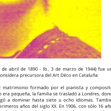
Marion Talbot 
Soledad Murillo socióloga
Decana de la M
feminista, investigadora y
Universidad de
política española
Marion Talbot (31 de 
Soledad Murillo de la Vega (Madrid,
20 de octubre de 194
21 de abril de 1956) es una socióloga
educadora estadoun
feminista, investigadora...
se...
6 de abril de 1890 - Ib., 3 de marzo de 1944) fue u
 considera precursora del Art Déco en Cataluña.
el matrimonio formado por el pianista y composit
o era pequeña, la familia se trasladó a Londres, don
legó a dominar hasta siete u ocho idiomas. Tambi
 primeros años del siglo XX. En 1906, con sólo 16 añ