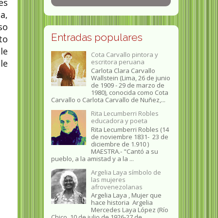
es
a,
so
Entradas populares
to
le
Cota Carvallo pintora y
le
escritora peruana
Carlota Clara Carvallo
Wallstein (Lima, 26 de junio
de 1909 - 29 de marzo de
1980), conocida como Cota
Carvallo o Carlota Carvallo de Nuñez,...
Rita Lecumberri Robles
educadora y poeta
Rita Lecumberri Robles (14
de noviembre 1831- 23 de
diciembre de 1.910 )
MAESTRA.- "Cantó a su
pueblo, a la amistad y a la ...
Argelia Laya símbolo de
las mujeres
afrovenezolanas
Argelia Laya , Mujer que
hace historia Argelia
Mercedes Laya López (Río
Chico, 10 de julio de 1926-27 de