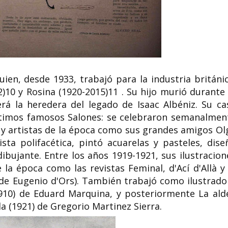
ien, desde 1933, trabajó para la industria británic
32)10 y Rosina (1920-2015)11 . Su hijo murió durante 
será la heredera del legado de Isaac Albéniz. Su ca
ltimos famosos Salones: se celebraron semanalmen
s y artistas de la época como sus grandes amigos Ol
sta polifacética, pintó acuarelas y pasteles, dise
ibujante. Entre los años 1919-1921, sus ilustracion
la época como las revistas Feminal, d'Ací d'Allà y 
s de Eugenio d'Ors). También trabajó como ilustrado
(1910) de Eduard Marquina, y posteriormente La ald
ada (1921) de Gregorio Martinez Sierra.