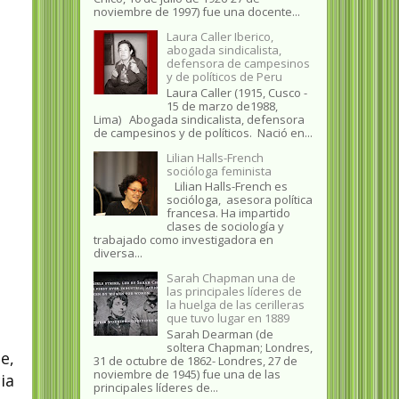
noviembre de 1997) fue una docente...
Laura Caller Iberico,
abogada sindicalista,
defensora de campesinos
y de políticos de Peru
Laura Caller (1915, Cusco -
15 de marzo de1988,
Lima) Abogada sindicalista, defensora
de campesinos y de políticos. Nació en...
Lilian Halls-French
socióloga feminista
Lilian Halls-French es
socióloga, asesora política
francesa. Ha impartido
clases de sociología y
trabajado como investigadora en
diversa...
Sarah Chapman una de
las principales líderes de
la huelga de las cerilleras
que tuvo lugar en 1889
Sarah Dearman (de
soltera Chapman; Londres,
e,
31 de octubre de 1862​- Londres, 27 de
noviembre de 1945)​ fue una de las
ia
principales líderes de...