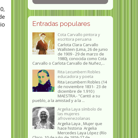
0,
de
Entradas populares
io
Cota Carvallo pintora y
escritora peruana
Carlota Clara Carvallo
Wallstein (Lima, 26 de junio
de 1909 - 29 de marzo de
1980), conocida como Cota
Carvallo o Carlota Carvallo de Nuñez,...
Rita Lecumberri Robles
educadora y poeta
Rita Lecumberri Robles (14
de noviembre 1831- 23 de
diciembre de 1.910 )
MAESTRA.- "Cantó a su
pueblo, a la amistad y a la ...
Argelia Laya símbolo de
las mujeres
afrovenezolanas
Argelia Laya , Mujer que
hace historia Argelia
Mercedes Laya López (Río
Chico, 10 de julio de 1926-27 de