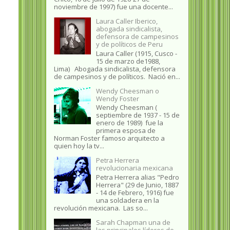
noviembre de 1997) fue una docente...
Laura Caller Iberico,
abogada sindicalista,
defensora de campesinos
y de políticos de Peru
Laura Caller (1915, Cusco -
15 de marzo de1988,
Lima) Abogada sindicalista, defensora
de campesinos y de políticos. Nació en...
Wendy Cheesman o
Wendy Foster
Wendy Cheesman (
septiembre de 1937 - 15 de
enero de 1989) fue la
primera esposa de
Norman Foster famoso arquitecto a
quien hoy la tv...
Petra Herrera
revolucionaria mexicana
Petra Herrera alias "Pedro
Herrera" (29 de Junio, 1887
- 14 de Febrero, 1916) fue
una soldadera en la
revolución mexicana. Las so...
Sarah Chapman una de
las principales líderes de