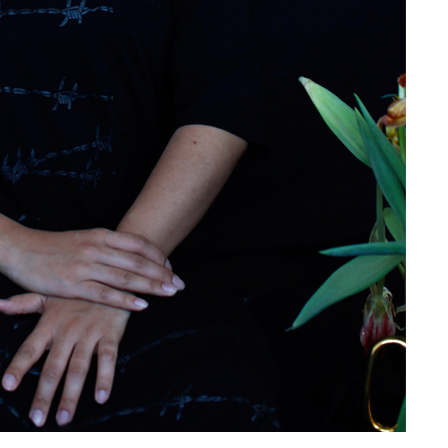
Marie Claire Vel
a
Lallie Charles fotógrafa
integrante del
irlandesa
Democrático d
ta
Lallie Charles, nacida Charlotte
Marie Claire Vella fr
ril de
Elizabeth Martin (1869- 5 de abril de
mayores El Parque./ 
...
1919) fue una...
Claire Vella: veterana