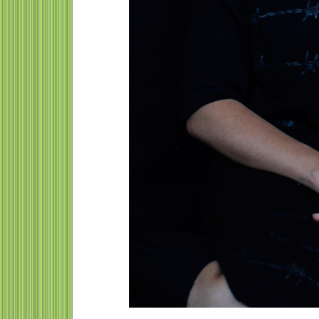
Léna Lazare activist
climática
Léna Lazare es una activis
climática francesa (21 de ab
1998), conocida por su papel