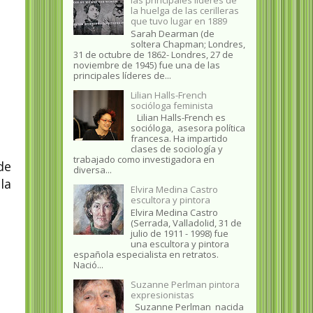
la huelga de las cerilleras
que tuvo lugar en 1889
Sarah Dearman (de
soltera Chapman; Londres,
31 de octubre de 1862​- Londres, 27 de
noviembre de 1945)​ fue una de las
principales líderes de...
Lilian Halls-French
socióloga feminista
Lilian Halls-French es
socióloga, asesora política
francesa. Ha impartido
clases de sociología y
trabajado como investigadora en
de
diversa...
la
Elvira Medina Castro
escultora y pintora
Elvira Medina Castro
(Serrada, Valladolid, 31 de
julio de 1911 - 1998) fue
una escultora y pintora
española especialista en retratos.
Nació...
Suzanne Perlman pintora
expresionistas
Suzanne Perlman nacida