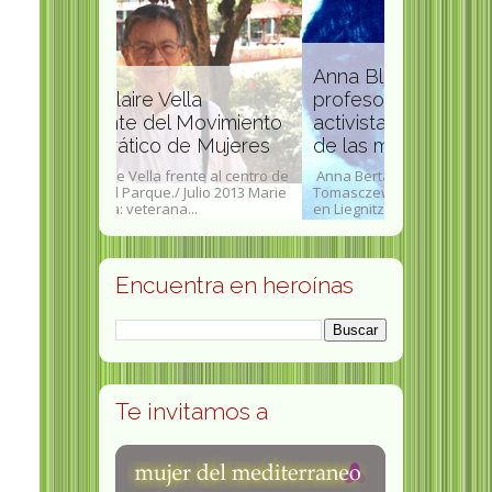
Anna Blos política,
la
profesora , autora y
 Movimiento
activista por los derechos
Julia Chuñi
e Mujeres
de las mujeres
medioambi
ente al centro de
Anna Berta Antonia Blos, nacida
Julia del Carm
Julio 2013 Marie
Tomasczewska (4 de agosto de 1866
(Máfil, 16 de j
...
en Liegnitz- 27 de...
noviembre de 2
Encuentra en heroínas
Te invitamos a