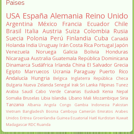
Paises
USA
España
Alemania
Reino Unido
Argentina
México
Francia
Ecuador
Chile
Brasil
Italia
Austria
Suiza
Colombia
Rusia
Suecia
Polonia
Perú
Finlandia
Cuba
Canadá
Holanda
India
Uruguay
Irán
Costa Rica
Portugal
Japón
Venezuela
Noruega
Galicia
Bolivia
Honduras
Nicaragua
Australia
Guatemala
República Dominicana
Dinamarca
Sudáfrica
Irlanda
China
El Salvador
Grecia
Egipto
Marruecos
Ucrania
Paraguay
Puerto Rico
Andalucía
Hungria
Belgica
Inglaterra
República Checa
Bulgaria
Nueva Zelanda
Senegal
Irak
Sri Lanka
Filipinas
Tunez
Arabia Saudí
Cabo Verde
Canarias
Euskadi
Kenia
Nepal
Somalia
Bruselas
Libia
Islandia.
Líbano
Mali
Mozambique
Siria
Tanzania
Albania
Angola
Congo
Gambia
Indonesia
Pakistan
Vietnam
Bangladesh
Bosnia
Camboya
Camerún
Emiratos Arabes
Unidos
Eritrea
Groenlandia
Guinea Ecuatorial
Haití
Kurdistan
Kuwait
Madagascar
RDC
Ruanda