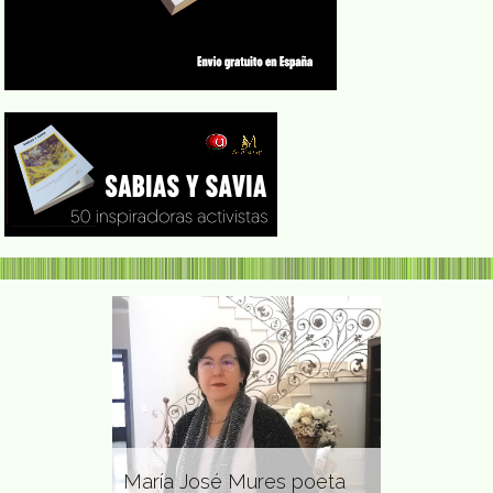
nista y
Carmen Am
s derechos
Herrera se
María José Mures poeta
gente