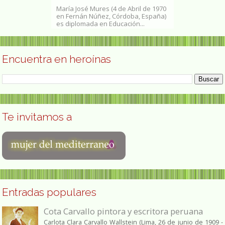
saacs (nacida
María José Mures (4 de Abril de 1970
Carmen Amelia
1900 - 1 de
en Fernán Núñez, Córdoba, España)
(Cotopaxi, 19 
es diplomada en Educación...
Ambato, 19 de 
Encuentra en heroínas
Te invitamos a
Entradas populares
Cota Carvallo pintora y escritora peruana
Carlota Clara Carvallo Wallstein (Lima, 26 de junio de 1909 -