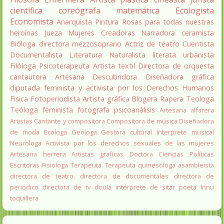
científica
coreógrafa
matemática
Ecologista
Economista
Anarquista
Pintura
Rosas para todas nuestras
heroínas
Jueza
Mujeres Creadoras
Narradora
ceramista
Bióloga
directora
mezzosoprano
Actriz de teatro
Cuentista
Documentalista
Literatura
Naturalista
literata
urbanista
Filóloga
Psicoterapeuta
Artista textil
Directora de orquesta
cantautora
Artesana
Descubridora
Diseñadora gráfica
diputada
feminista y activista por los Derechos Humanos
Fisica
Fotoperiodista
Artista gráfica
Blogera
Rapera
Teologa
Teóloga feminista
fotografa
psicoanálisis
Artesana alfarera
Artistas
Cantante y compositora
Compositora de música
Diseñadora
de moda
Ecologa
Geologa
Gestora cultural
Interprete musical
Neurologa
Activista por los derechos sexuales de las mujeres
Artesana herrera
Artistas graficas
Doctora Ciencias Políticas
Escritoras
Fisiologa
Terapeuta
Terapeuta quinesóloga
asambleista
directora de teatro.
directora de documentales
directora de
periódico
directora de tv
doula
intérprete de sitar
poeta Innu
toquillera