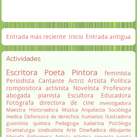
Entrada más reciente
Inicio
Entrada antigua
Actividades
Escritora
Poeta
Pintora
feminista
Periodista
Cantante
Actriz
Artista
Política
compositora
activista
Novelista
Profesora
abogada
pianista
Escultora
Educadora
Fotógrafa
directora de cine
investigadora
Maestra
Historiadora
Música
Arquitecta
Socióloga
medica
Defensora de derechos humanos
Ilustradora
guionista
química
Pedagoga
bailarina
Psicóloga
Dramaturga
sindicalista
Arte
Diseñadora
dibujante
Filosofa
Enfermera
Artista plástica
cineasta
jurista