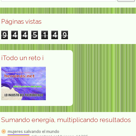
Páginas vistas
9
4
4
5
1
4
9
¡Todo un reto ¡
Sumando energía, multiplicando resultados
mujeres salvando el mundo