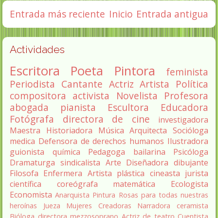
Entrada más reciente
Inicio
Entrada antigua
Actividades
Escritora
Poeta
Pintora
feminista
Periodista
Cantante
Actriz
Artista
Política
compositora
activista
Novelista
Profesora
abogada
pianista
Escultora
Educadora
Fotógrafa
directora de cine
investigadora
Maestra
Historiadora
Música
Arquitecta
Socióloga
medica
Defensora de derechos humanos
Ilustradora
guionista
química
Pedagoga
bailarina
Psicóloga
Dramaturga
sindicalista
Arte
Diseñadora
dibujante
Filosofa
Enfermera
Artista plástica
cineasta
jurista
científica
coreógrafa
matemática
Ecologista
Economista
Anarquista
Pintura
Rosas para todas nuestras
heroínas
Jueza
Mujeres Creadoras
Narradora
ceramista
Bióloga
directora
mezzosoprano
Actriz de teatro
Cuentista