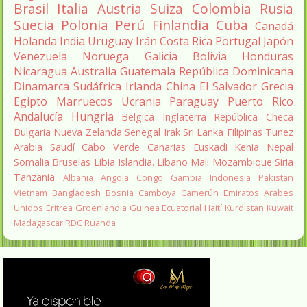
Brasil
Italia
Austria
Suiza
Colombia
Rusia
Suecia
Polonia
Perú
Finlandia
Cuba
Canadá
Holanda
India
Uruguay
Irán
Costa Rica
Portugal
Japón
Venezuela
Noruega
Galicia
Bolivia
Honduras
Nicaragua
Australia
Guatemala
República Dominicana
Dinamarca
Sudáfrica
Irlanda
China
El Salvador
Grecia
Egipto
Marruecos
Ucrania
Paraguay
Puerto Rico
Andalucía
Hungria
Belgica
Inglaterra
República Checa
Bulgaria
Nueva Zelanda
Senegal
Irak
Sri Lanka
Filipinas
Tunez
Arabia Saudí
Cabo Verde
Canarias
Euskadi
Kenia
Nepal
Somalia
Bruselas
Libia
Islandia.
Líbano
Mali
Mozambique
Siria
Tanzania
Albania
Angola
Congo
Gambia
Indonesia
Pakistan
Vietnam
Bangladesh
Bosnia
Camboya
Camerún
Emiratos Arabes
Unidos
Eritrea
Groenlandia
Guinea Ecuatorial
Haití
Kurdistan
Kuwait
Madagascar
RDC
Ruanda