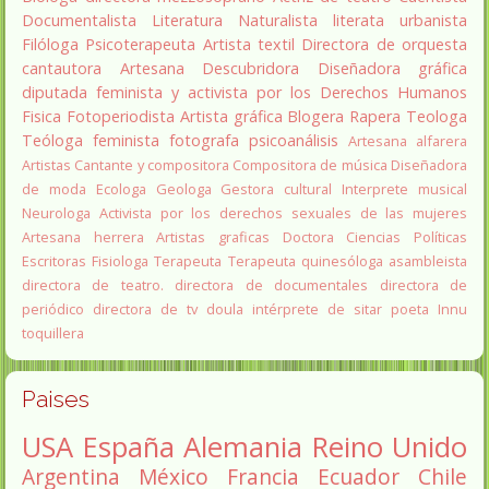
Documentalista
Literatura
Naturalista
literata
urbanista
Filóloga
Psicoterapeuta
Artista textil
Directora de orquesta
cantautora
Artesana
Descubridora
Diseñadora gráfica
diputada
feminista y activista por los Derechos Humanos
Fisica
Fotoperiodista
Artista gráfica
Blogera
Rapera
Teologa
Teóloga feminista
fotografa
psicoanálisis
Artesana alfarera
Artistas
Cantante y compositora
Compositora de música
Diseñadora
de moda
Ecologa
Geologa
Gestora cultural
Interprete musical
Neurologa
Activista por los derechos sexuales de las mujeres
Artesana herrera
Artistas graficas
Doctora Ciencias Políticas
Escritoras
Fisiologa
Terapeuta
Terapeuta quinesóloga
asambleista
directora de teatro.
directora de documentales
directora de
periódico
directora de tv
doula
intérprete de sitar
poeta Innu
toquillera
Paises
USA
España
Alemania
Reino Unido
Argentina
México
Francia
Ecuador
Chile