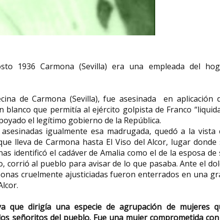
Ana Blandiana 
Esther Ortego artista
Princesa de Ast
plastica
Letras
sto 1936 Carmona (Sevilla) era una empleada del hog
Esther Ortego (1934-2012) artista
Ana Blandiana (seud
plástica que desarrolló gran parte
Valeria Coman; Timiș
de su obra en la segunda...
marzo 1942) es una po
ina de Carmona (Sevilla), fue asesinada en aplicación d
 blanco que permitía al ejército golpista de Franco “liquid
oyado el legítimo gobierno de la República.
 asesinadas igualmente esa madrugada, quedó a la vista 
que lleva de Carmona hasta El Viso del Alcor, lugar donde
s identificó el cadáver de Amalia como el de la esposa de
, corrió al pueblo para avisar de lo que pasaba. Ante el do
rsonas cruelmente ajusticiadas fueron enterrados en una g
lcor.
a que dirigía una especie de agrupación de mujeres q
 los señoritos del pueblo. Fue una mujer comprometida con