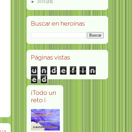
2010
(23)
►
Buscar en heroínas
Páginas vistas
u
n
d
e
f
i
n
e
d
¡Todo un
reto ¡
gua