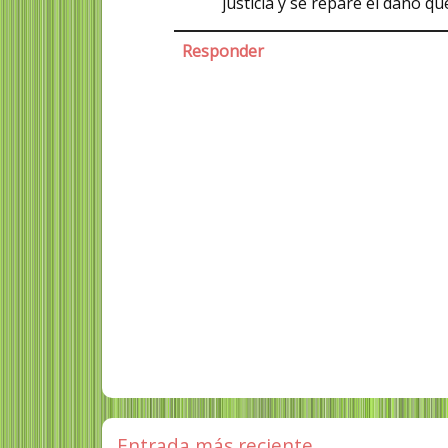
justicia y se repare el daño q
Responder
Entrada más reciente