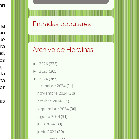
con
Entradas populares
na
an
ue
era
Archivo de Heroinas
ad,
jos
2026
(228)
►
.
2025
(365)
►
la
2024
(366)
▼
rta
diciembre 2024
(31)
lor
noviembre 2024
(30)
las
octubre 2024
(31)
septiembre 2024
(30)
agosto 2024
(31)
julio 2024
(31)
junio 2024
(30)