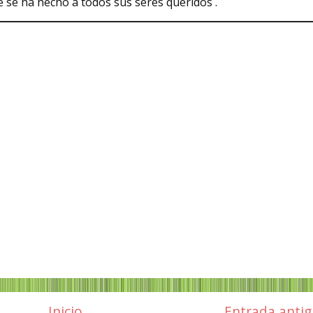
ue se ha hecho a todos sus seres queridos .
Inicio
Entrada anti