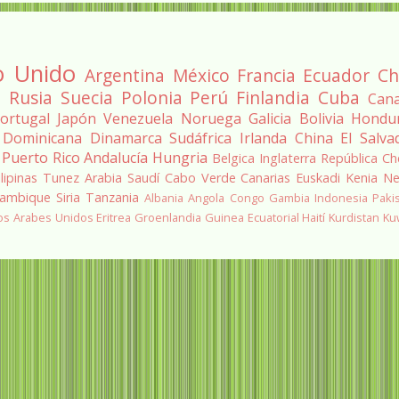
o Unido
Argentina
México
Francia
Ecuador
Ch
a
Rusia
Suecia
Polonia
Perú
Finlandia
Cuba
Can
ortugal
Japón
Venezuela
Noruega
Galicia
Bolivia
Hondu
 Dominicana
Dinamarca
Sudáfrica
Irlanda
China
El Salva
Puerto Rico
Andalucía
Hungria
Belgica
Inglaterra
República Ch
ilipinas
Tunez
Arabia Saudí
Cabo Verde
Canarias
Euskadi
Kenia
Ne
ambique
Siria
Tanzania
Albania
Angola
Congo
Gambia
Indonesia
Paki
os Arabes Unidos
Eritrea
Groenlandia
Guinea Ecuatorial
Haití
Kurdistan
Ku