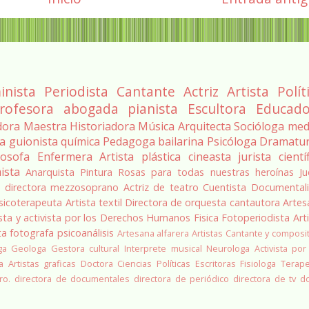
inista
Periodista
Cantante
Actriz
Artista
Polít
rofesora
abogada
pianista
Escultora
Educado
dora
Maestra
Historiadora
Música
Arquitecta
Socióloga
med
ra
guionista
química
Pedagoga
bailarina
Psicóloga
Dramatu
losofa
Enfermera
Artista plástica
cineasta
jurista
cientí
ista
Anarquista
Pintura
Rosas para todas nuestras heroínas
Ju
a
directora
mezzosoprano
Actriz de teatro
Cuentista
Documentali
sicoterapeuta
Artista textil
Directora de orquesta
cantautora
Artes
sta y activista por los Derechos Humanos
Fisica
Fotoperiodista
Art
ta
fotografa
psicoanálisis
Artesana alfarera
Artistas
Cantante y composi
ga
Geologa
Gestora cultural
Interprete musical
Neurologa
Activista por
a
Artistas graficas
Doctora Ciencias Políticas
Escritoras
Fisiologa
Terap
ro.
directora de documentales
directora de periódico
directora de tv
d