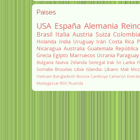
Paises
USA
España
Alemania
Rein
Brasil
Italia
Austria
Suiza
Colombi
Holanda
India
Uruguay
Irán
Costa Rica
P
Nicaragua
Australia
Guatemala
República
Grecia
Egipto
Marruecos
Ucrania
Paraguay
Bulgaria
Nueva Zelanda
Senegal
Irak
Sri Lanka
F
Somalia
Bruselas
Libia
Islandia.
Líbano
Mali
Moz
Vietnam
Bangladesh
Bosnia
Camboya
Camerún
Emirat
Madagascar
RDC
Ruanda