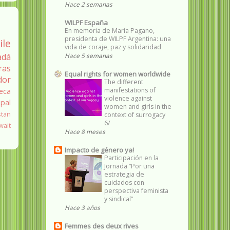
Hace 2 semanas
WILPF España
En memoria de María Pagano,
presidenta de WILPF Argentina: una
ile
vida de coraje, paz y solidaridad
Hace 5 semanas
adá
ras
Equal rights for women worldwide
dor
The different
manifestations of
eca
violence against
pal
women and girls in the
stan
context of surrogacy
6/
wait
Hace 8 meses
Impacto de género ya!
Participación en la
Jornada “Por una
estrategia de
cuidados con
perspectiva feminista
y sindical”
Hace 3 años
Femmes des deux rives