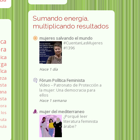
Sumando energía,
multiplicando resultados
mujeres salvando el mundo
ica
#CuentanLasMujeres
ra
#1396
ica
rga
Hace 1 día
fica
eza
Fórum Política Feminista
sta
Vídeo – Patronato de Protección a
la mujer: Una democracia para
ana
ellos
ista
Hace 1 semana
tora
mujer del mediterraneo
 los
¿Porqué leer
euta
literatura feminista
oula
árabe?