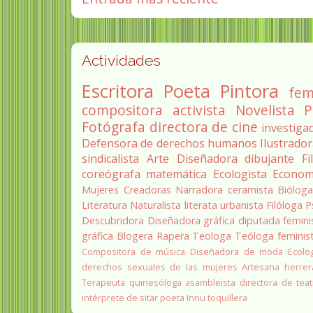
Actividades
Escritora
Poeta
Pintora
fem
compositora
activista
Novelista
P
Fotógrafa
directora de cine
investiga
Defensora de derechos humanos
Ilustrado
sindicalista
Arte
Diseñadora
dibujante
Fi
coreógrafa
matemática
Ecologista
Econom
Mujeres Creadoras
Narradora
ceramista
Biólog
Literatura
Naturalista
literata
urbanista
Filóloga
P
Descubridora
Diseñadora gráfica
diputada
femini
gráfica
Blogera
Rapera
Teologa
Teóloga feminis
Compositora de música
Diseñadora de moda
Ecolo
derechos sexuales de las mujeres
Artesana herrer
Terapeuta quinesóloga
asambleista
directora de teat
intérprete de sitar
poeta Innu
toquillera