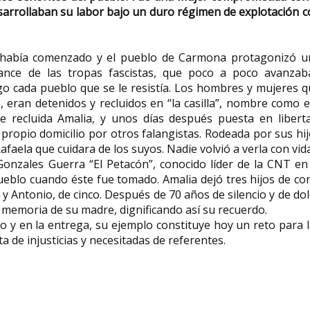
sarrollaban su labor bajo un duro régimen de explotación 
l había comenzado y el pueblo de Carmona protagonizó u
vance de las tropas fascistas, que poco a poco avanzab
o cada pueblo que se le resistía. Los hombres y mujeres q
 eran detenidos y recluidos en “la casilla”, nombre como 
ue recluida Amalia, y unos días después puesta en libert
 propio domicilio por otros falangistas. Rodeada por sus hi
afaela que cuidara de los suyos. Nadie volvió a verla con vida
zales Guerra “El Petacón”, conocido líder de la CNT en 
ueblo cuando éste fue tomado. Amalia dejó tres hijos de co
 y Antonio, de cinco. Después de 70 años de silencio y de do
la memoria de su madre, dignificando así su recuerdo.
 y en la entrega, su ejemplo constituye hoy un reto para 
a de injusticias y necesitadas de referentes.