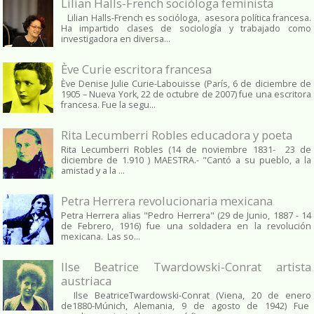
Lilian Halls-French socióloga feminista
Lilian Halls-French es socióloga, asesora política francesa.
Ha impartido clases de sociología y trabajado como
investigadora en diversa...
Ève Curie escritora francesa
Ève Denise Julie Curie-Labouisse (París, 6 de diciembre de
1905 – Nueva York, 22 de octubre de 2007) fue una escritora
francesa. Fue la segu...
Rita Lecumberri Robles educadora y poeta
Rita Lecumberri Robles (14 de noviembre 1831- 23 de
diciembre de 1.910 ) MAESTRA.- "Cantó a su pueblo, a la
amistad y a la ...
Petra Herrera revolucionaria mexicana
Petra Herrera alias "Pedro Herrera" (29 de Junio, 1887 - 14
de Febrero, 1916) fue una soldadera en la revolución
mexicana. Las so...
Ilse Beatrice Twardowski-Conrat artista
austriaca
Ilse BeatriceTwardowski-Conrat (Viena, 20 de enero
de1880-Múnich, Alemania, 9 de agosto de 1942) Fue