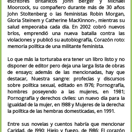
escritores británicos John Berger y Michael
Moorcock, su compañero durante más de 30 años
John Stoltenberg o las feministas Robin Morgan,
Gloria Steinem y Catherine MacKinnon-, mientras su
salud empeoraba cada día. En 2002 cobró nuevos
bríos, emprendió una nueva batalla contra las
violaciones y publicó su autobiografía, Corazón roto:
memoria política de una militante feminista.
Lo que más la torturaba era tener un libro listo y no
disponer de editor pero deja una larga lista de obras
de ensayo; además de las mencionadas, hay que
destacar, Nuestra sangre: profecías y discursos
sobre política sexual, editado en l976; Pornografía,
hombres poseyendo a las mujeres, en 1981;
Pornografía y derechos civiles: un nuevo día para la
igualdad de la mujer, en l988 y Mujeres de la derecha:
la política de las hembras domesticadas, en 1991.
Entre sus novelas y cuentos habría que mencionar
Caridad, de l990; Hielo y fuego, de l986; El c
o
razón