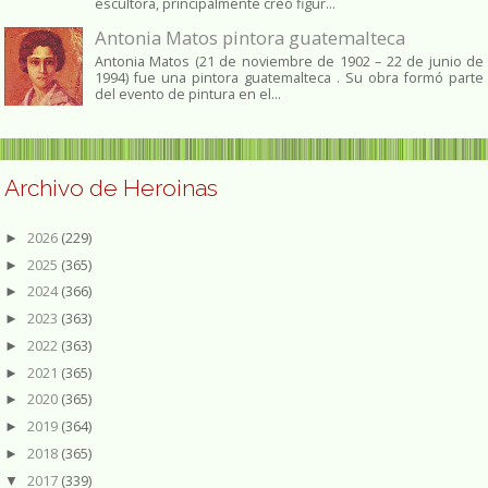
escultora, principalmente creó figur...
Antonia Matos pintora guatemalteca
Antonia Matos (21 de noviembre de 1902 – 22 de junio de
1994) fue una pintora guatemalteca . Su obra formó parte
del evento de pintura en el...
Archivo de Heroinas
2026
(229)
►
2025
(365)
►
2024
(366)
►
2023
(363)
►
2022
(363)
►
2021
(365)
►
2020
(365)
►
2019
(364)
►
2018
(365)
►
2017
(339)
▼