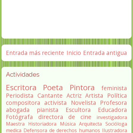
Entrada más reciente
Inicio
Entrada antigua
Actividades
Escritora
Poeta
Pintora
feminista
Periodista
Cantante
Actriz
Artista
Política
compositora
activista
Novelista
Profesora
abogada
pianista
Escultora
Educadora
Fotógrafa
directora de cine
investigadora
Maestra
Historiadora
Música
Arquitecta
Socióloga
medica
Defensora de derechos humanos
Ilustradora