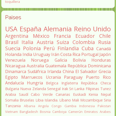
toquillera
Paises
USA
España
Alemania
Reino Unido
Argentina
México
Francia
Ecuador
Chile
Brasil
Italia
Austria
Suiza
Colombia
Rusia
Suecia
Polonia
Perú
Finlandia
Cuba
Canadá
Holanda
India
Uruguay
Irán
Costa Rica
Portugal
Japón
Venezuela
Noruega
Galicia
Bolivia
Honduras
Nicaragua
Australia
Guatemala
República Dominicana
Dinamarca
Sudáfrica
Irlanda
China
El Salvador
Grecia
Egipto
Marruecos
Ucrania
Paraguay
Puerto Rico
Andalucía
Hungria
Belgica
Inglaterra
República Checa
Bulgaria
Nueva Zelanda
Senegal
Irak
Sri Lanka
Filipinas
Tunez
Arabia Saudí
Cabo Verde
Canarias
Euskadi
Kenia
Nepal
Somalia
Bruselas
Libia
Islandia.
Líbano
Mali
Mozambique
Siria
Tanzania
Albania
Angola
Congo
Gambia
Indonesia
Pakistan
Vietnam
Bangladesh
Bosnia
Camboya
Camerún
Emiratos Arabes