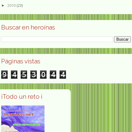
2010
(23)
►
Buscar en heroínas
Páginas vistas
9
4
5
3
0
4
4
¡Todo un reto ¡