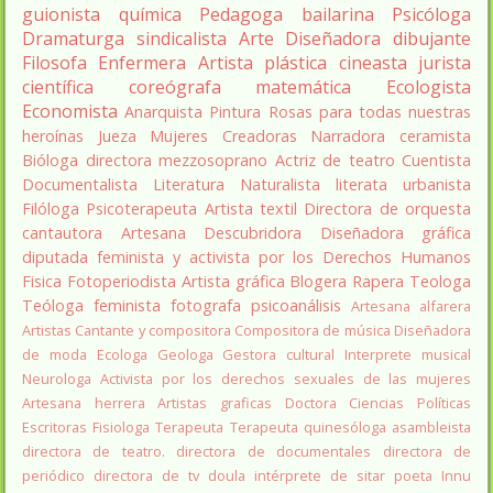
guionista
química
Pedagoga
bailarina
Psicóloga
Dramaturga
sindicalista
Arte
Diseñadora
dibujante
Filosofa
Enfermera
Artista plástica
cineasta
jurista
científica
coreógrafa
matemática
Ecologista
Economista
Anarquista
Pintura
Rosas para todas nuestras
heroínas
Jueza
Mujeres Creadoras
Narradora
ceramista
Bióloga
directora
mezzosoprano
Actriz de teatro
Cuentista
Documentalista
Literatura
Naturalista
literata
urbanista
Filóloga
Psicoterapeuta
Artista textil
Directora de orquesta
cantautora
Artesana
Descubridora
Diseñadora gráfica
diputada
feminista y activista por los Derechos Humanos
Fisica
Fotoperiodista
Artista gráfica
Blogera
Rapera
Teologa
Teóloga feminista
fotografa
psicoanálisis
Artesana alfarera
Artistas
Cantante y compositora
Compositora de música
Diseñadora
de moda
Ecologa
Geologa
Gestora cultural
Interprete musical
Neurologa
Activista por los derechos sexuales de las mujeres
Artesana herrera
Artistas graficas
Doctora Ciencias Políticas
Escritoras
Fisiologa
Terapeuta
Terapeuta quinesóloga
asambleista
directora de teatro.
directora de documentales
directora de
periódico
directora de tv
doula
intérprete de sitar
poeta Innu