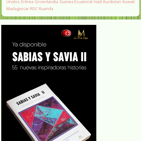
Unidos
Eritrea
Groenlandia
Guinea Ecuatorial
Haití
Kurdistan
Kuwait
Madagascar
RDC
Ruanda