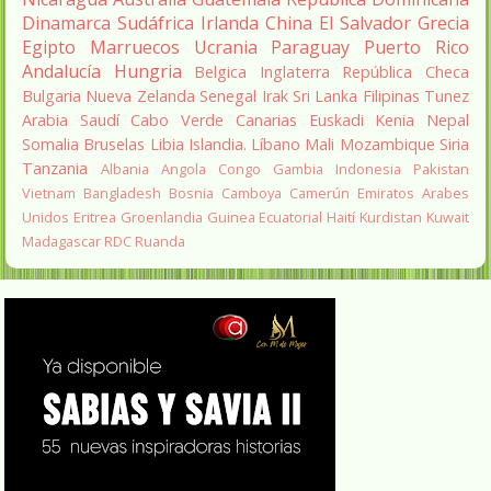
Dinamarca
Sudáfrica
Irlanda
China
El Salvador
Grecia
Egipto
Marruecos
Ucrania
Paraguay
Puerto Rico
Andalucía
Hungria
Belgica
Inglaterra
República Checa
Bulgaria
Nueva Zelanda
Senegal
Irak
Sri Lanka
Filipinas
Tunez
Arabia Saudí
Cabo Verde
Canarias
Euskadi
Kenia
Nepal
Somalia
Bruselas
Libia
Islandia.
Líbano
Mali
Mozambique
Siria
Tanzania
Albania
Angola
Congo
Gambia
Indonesia
Pakistan
Vietnam
Bangladesh
Bosnia
Camboya
Camerún
Emiratos Arabes
Unidos
Eritrea
Groenlandia
Guinea Ecuatorial
Haití
Kurdistan
Kuwait
Madagascar
RDC
Ruanda