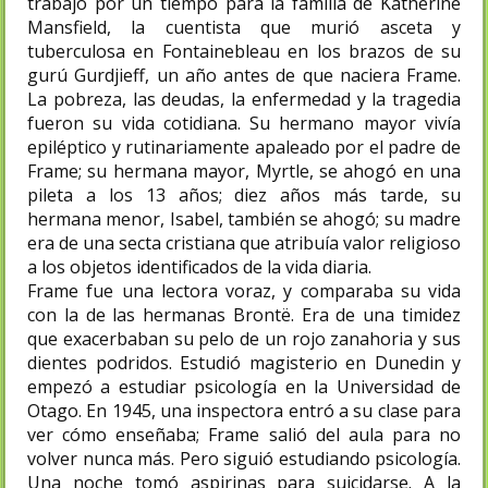
trabajó por un tiempo para la familia de Katherine
Mansfield, la cuentista que murió asceta y
tuberculosa en Fontainebleau en los brazos de su
gurú Gurdjieff, un año antes de que naciera Frame.
La pobreza, las deudas, la enfermedad y la tragedia
fueron su vida cotidiana. Su hermano mayor vivía
epiléptico y rutinariamente apaleado por el padre de
Frame; su hermana mayor, Myrtle, se ahogó en una
pileta a los 13 años; diez años más tarde, su
hermana menor, Isabel, también se ahogó; su madre
era de una secta cristiana que atribuía valor religioso
a los objetos identificados de la vida diaria.
Frame fue una lectora voraz, y comparaba su vida
con la de las hermanas Brontë. Era de una timidez
que exacerbaban su pelo de un rojo zanahoria y sus
dientes podridos. Estudió magisterio en Dunedin y
empezó a estudiar psicología en la Universidad de
Otago. En 1945, una inspectora entró a su clase para
ver cómo enseñaba; Frame salió del aula para no
volver nunca más. Pero siguió estudiando psicología.
Una noche tomó aspirinas para suicidarse. A la