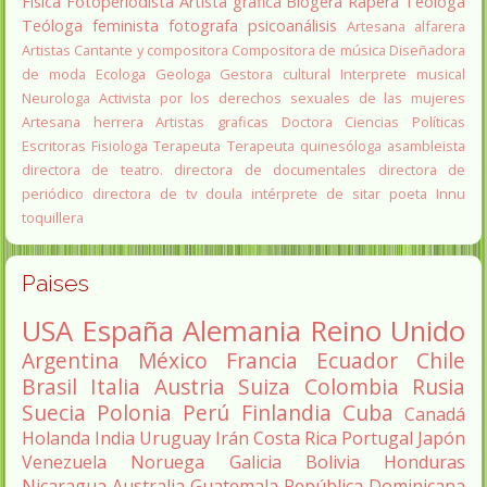
Fisica
Fotoperiodista
Artista gráfica
Blogera
Rapera
Teologa
Teóloga feminista
fotografa
psicoanálisis
Artesana alfarera
Artistas
Cantante y compositora
Compositora de música
Diseñadora
de moda
Ecologa
Geologa
Gestora cultural
Interprete musical
Neurologa
Activista por los derechos sexuales de las mujeres
Artesana herrera
Artistas graficas
Doctora Ciencias Políticas
Escritoras
Fisiologa
Terapeuta
Terapeuta quinesóloga
asambleista
directora de teatro.
directora de documentales
directora de
periódico
directora de tv
doula
intérprete de sitar
poeta Innu
toquillera
Paises
USA
España
Alemania
Reino Unido
Argentina
México
Francia
Ecuador
Chile
Brasil
Italia
Austria
Suiza
Colombia
Rusia
Suecia
Polonia
Perú
Finlandia
Cuba
Canadá
Holanda
India
Uruguay
Irán
Costa Rica
Portugal
Japón
Venezuela
Noruega
Galicia
Bolivia
Honduras
Nicaragua
Australia
Guatemala
República Dominicana