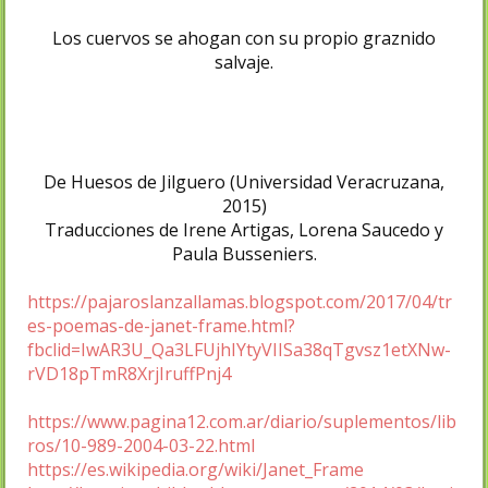
Los cuervos se ahogan con su propio graznido
salvaje.
De Huesos de Jilguero (Universidad Veracruzana,
2015)
Traducciones de Irene Artigas, Lorena Saucedo y
Paula Busseniers.
https://pajaroslanzallamas.blogspot.com/2017/04/tr
es-poemas-de-janet-frame.html?
fbclid=IwAR3U_Qa3LFUjhIYtyVIISa38qTgvsz1etXNw-
rVD18pTmR8XrjIruffPnj4
https://www.pagina12.com.ar/diario/suplementos/lib
ros/10-989-2004-03-22.html
https://es.wikipedia.org/wiki/Janet_Frame