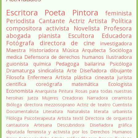
Escritora
Poeta
Pintora
feminista
Periodista
Cantante
Actriz
Artista
Política
compositora
activista
Novelista
Profesora
abogada
pianista
Escultora
Educadora
Fotógrafa
directora de cine
investigadora
Maestra
Historiadora
Música
Arquitecta
Socióloga
medica
Defensora de derechos humanos
Ilustradora
guionista
química
Pedagoga
bailarina
Psicóloga
Dramaturga
sindicalista
Arte
Diseñadora
dibujante
Filosofa
Enfermera
Artista plástica
cineasta
jurista
científica
coreógrafa
matemática
Ecologista
Economista
Anarquista
Pintura
Rosas para todas nuestras
heroínas
Jueza
Mujeres Creadoras
Narradora
ceramista
Bióloga
directora
mezzosoprano
Actriz de teatro
Cuentista
Documentalista
Literatura
Naturalista
literata
urbanista
Filóloga
Psicoterapeuta
Artista textil
Directora de orquesta
cantautora
Artesana
Descubridora
Diseñadora gráfica
diputada
feminista y activista por los Derechos Humanos