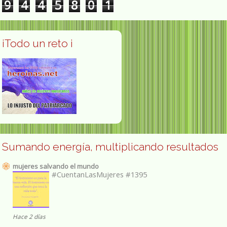
9
4
4
5
8
0
1
¡Todo un reto ¡
Sumando energía, multiplicando resultados
mujeres salvando el mundo
#CuentanLasMujeres #1395
Hace 2 días