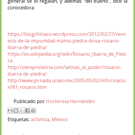
general se lo regalan, y además “del bueno”, dice la
conocedora
https://blogchinaco.wordpress.com/2012/02/27/nem
esis-de-la-impunidad-mama-piedra-dona-rosario-
ibarra-de-piedra/
https://es.wikipedia.org/wiki/Rosario_Ibarra_de_Pied
ra
http://siemprelatina.com/latinas_al_poder/rosario-
ibarra-de-piedra/
http://www.jornada.unam.mx/2005/05/02/informacio
n/81_rosario.htm
Publicado por
Hortensia Hernández
Etiquetas:
activista
,
México