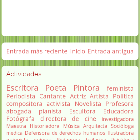
Entrada más reciente
Inicio
Entrada antigua
Actividades
Escritora
Poeta
Pintora
feminista
Periodista
Cantante
Actriz
Artista
Política
compositora
activista
Novelista
Profesora
abogada
pianista
Escultora
Educadora
Fotógrafa
directora de cine
investigadora
Maestra
Historiadora
Música
Arquitecta
Socióloga
medica
Defensora de derechos humanos
Ilustradora
guionista
química
Pedagoga
bailarina
Psicóloga