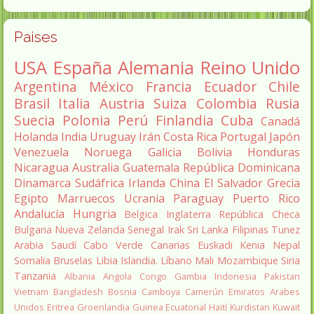
Paises
USA
España
Alemania
Reino Unido
Argentina
México
Francia
Ecuador
Chile
Brasil
Italia
Austria
Suiza
Colombia
Rusia
Suecia
Polonia
Perú
Finlandia
Cuba
Canadá
Holanda
India
Uruguay
Irán
Costa Rica
Portugal
Japón
Venezuela
Noruega
Galicia
Bolivia
Honduras
Nicaragua
Australia
Guatemala
República Dominicana
Dinamarca
Sudáfrica
Irlanda
China
El Salvador
Grecia
Egipto
Marruecos
Ucrania
Paraguay
Puerto Rico
Andalucía
Hungria
Belgica
Inglaterra
República Checa
Bulgaria
Nueva Zelanda
Senegal
Irak
Sri Lanka
Filipinas
Tunez
Arabia Saudí
Cabo Verde
Canarias
Euskadi
Kenia
Nepal
Somalia
Bruselas
Libia
Islandia.
Líbano
Mali
Mozambique
Siria
Tanzania
Albania
Angola
Congo
Gambia
Indonesia
Pakistan
Vietnam
Bangladesh
Bosnia
Camboya
Camerún
Emiratos Arabes
Unidos
Eritrea
Groenlandia
Guinea Ecuatorial
Haití
Kurdistan
Kuwait