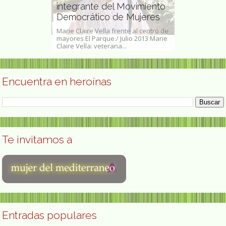
artista
integrante del Movimiento
Taty Almei
Democrático de Mujeres
madre de l
z (Ciudad de
Marie Claire Vella frente al centro de
Lidia Stella M
 1901- Progreso,
mayores El Parque./ Julio 2013 Marie
(Belgrano, Ciu
re de...
Claire Vella: veterana...
de junio de 1930
Encuentra en heroínas
Te invitamos a
Entradas populares