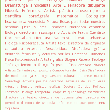
Dramaturga
sindicalista
Arte
Diseñadora
dibujante
Filosofa
Enfermera
Artista plástica
cineasta
jurista
científica
coreógrafa
matemática
Ecologista
Economista
Anarquista
Pintura
Rosas para todas nuestras
heroínas
Jueza
Mujeres Creadoras
Narradora
ceramista
Bióloga
directora
mezzosoprano
Actriz de teatro
Cuentista
Documentalista
Literatura
Naturalista
literata
urbanista
Filóloga
Psicoterapeuta
Artista textil
Directora de orquesta
cantautora
Artesana
Descubridora
Diseñadora gráfica
diputada
feminista y activista por los Derechos Humanos
Fisica
Fotoperiodista
Artista gráfica
Blogera
Rapera
Teologa
Teóloga feminista
fotografa
psicoanálisis
Artesana alfarera
Artistas
Cantante y compositora
Compositora de música
Diseñadora
de moda
Ecologa
Geologa
Gestora cultural
Interprete musical
Neurologa
Activista por los derechos sexuales de las mujeres
Artesana herrera
Artistas graficas
Doctora Ciencias Políticas
Escritoras
Fisiologa
Terapeuta
Terapeuta quinesóloga
asambleista
directora de teatro.
directora de documentales
directora de
periódico
directora de tv
doula
intérprete de sitar
poeta Innu
toquillera