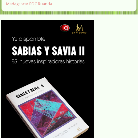
Madagascar
RDC
Ruanda