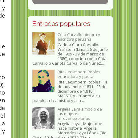
 y
de
Entradas populares
Cota Carvallo pintora y
escritora peruana
Carlota Clara Carvallo
ue
Wallstein (Lima, 26 de junio
ue
de 1909 - 29 de marzo de
1980), conocida como Cota
Carvallo o Carlota Carvallo de Nuñez,...
Rita Lecumberri Robles
no
educadora y poeta
Rita Lecumberri Robles (14
),
de noviembre 1831- 23 de
diciembre de 1.910 )
mo
MAESTRA.- "Cantó a su
en
pueblo, a la amistad y a la ...
de
Argelia Laya símbolo de
las mujeres
el
afrovenezolanas
La
Argelia Laya , Mujer que
hace historia Argelia
 y
Mercedes Laya López (Río
Chico, 10 de julio de 1926-27 de