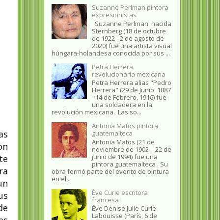
Suzanne Perlman pintora
expresionistas
Suzanne Perlman nacida
Sternberg (18 de octubre
de 1922 - 2 de agosto de
2020) fue una artista visual
húngara-holandesa conocida por sus ...
Petra Herrera
revolucionaria mexicana
Petra Herrera alias "Pedro
Herrera" (29 de Junio, 1887
- 14 de Febrero, 1916) fue
una soldadera en la
revolución mexicana. Las so...
Antonia Matos pintora
as
guatemalteca
Antonia Matos (21 de
on
noviembre de 1902 – 22 de
junio de 1994) fue una
te
pintora guatemalteca . Su
ra
obra formó parte del evento de pintura
en el...
un
Ève Curie escritora
us
francesa
de
Ève Denise Julie Curie-
Labouisse (París, 6 de