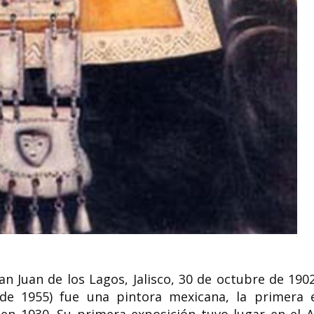
Ana María Pac
Beatriz Milhazes artista
escultora, pinto
brasileña
grabadora bras
Beatriz Milhazes (Río de Janeiro,
Ana María Pacheco (1
1960) es una artista brasileña,
1943) es una escultor
conocida por su trabajo que...
grabadora brasileña. 
n Juan de los Lagos, Jalisco, 30 de octubre de 1902
de 1955) fue una pintora mexicana, la primera 
en 1930. Su primera exposición tuvo lugar en el A