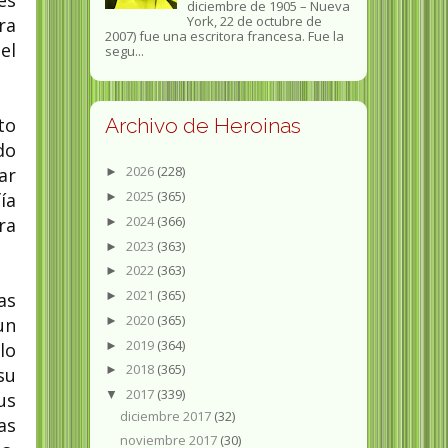
es
diciembre de 1905 – Nueva
York, 22 de octubre de
ra
2007) fue una escritora francesa. Fue la
el
segu...
to
Archivo de Heroinas
do
2026
(228)
ar
►
2025
(365)
ía
►
2024
(366)
ra
►
2023
(363)
►
2022
(363)
►
2021
(365)
►
as
2020
(365)
►
un
2019
(364)
►
lo
2018
(365)
►
su
2017
(339)
▼
us
diciembre 2017
(32)
as
noviembre 2017
(30)