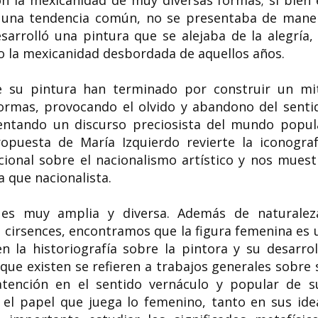
on la mexicanidad de muy diversas formas; si bien 
ra una tendencia común, no se presentaba de mane
sarrolló una pintura que se alejaba de la alegría, 
 o la mexicanidad desbordada de aquellos años.
re su pintura han terminado por construir un mi
ormas, provocando el olvido y abandono del senti
entando un discurso preciosista del mundo popul
opuesta de María Izquierdo revierte la iconograf
icional sobre el nacionalismo artístico y nos muest
a que nacionalista.
 es muy amplia y diversa. Además de naturalez
s cirsences, encontramos que la figura femenina es 
 la historiografía sobre la pintora y su desarrol
s que existen se refieren a trabajos generales sobre 
 atención en el sentido vernáculo y popular de s
el papel que juega lo femenino, tanto en sus ide