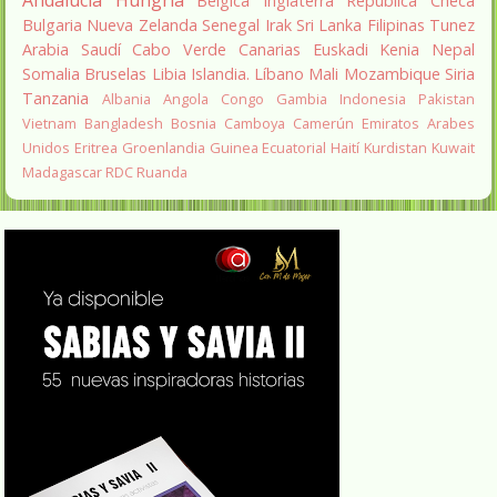
Belgica
Inglaterra
República Checa
Bulgaria
Nueva Zelanda
Senegal
Irak
Sri Lanka
Filipinas
Tunez
Arabia Saudí
Cabo Verde
Canarias
Euskadi
Kenia
Nepal
Somalia
Bruselas
Libia
Islandia.
Líbano
Mali
Mozambique
Siria
Tanzania
Albania
Angola
Congo
Gambia
Indonesia
Pakistan
Vietnam
Bangladesh
Bosnia
Camboya
Camerún
Emiratos Arabes
Unidos
Eritrea
Groenlandia
Guinea Ecuatorial
Haití
Kurdistan
Kuwait
Madagascar
RDC
Ruanda