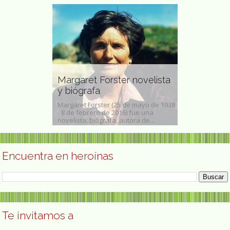
 González
tera, madre
ecadera de
Rosalyn Ya
egente de
Margaret Forster novelista
Medicina o 
y biógrafa
1977
ález (Puebla de
Margaret Forster (25 de mayo de 1938
Rosalyn Sussm
 de 1888 -1959)
- 8 de febrero de 2016) fue una
, 19 de julio de
.
novelista, biógrafa, autora de...
de mayo de 2011
Encuentra en heroínas
Te invitamos a