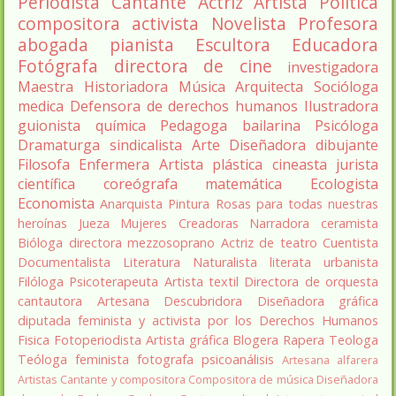
Periodista
Cantante
Actriz
Artista
Política
compositora
activista
Novelista
Profesora
abogada
pianista
Escultora
Educadora
Fotógrafa
directora de cine
investigadora
Maestra
Historiadora
Música
Arquitecta
Socióloga
medica
Defensora de derechos humanos
Ilustradora
guionista
química
Pedagoga
bailarina
Psicóloga
Dramaturga
sindicalista
Arte
Diseñadora
dibujante
Filosofa
Enfermera
Artista plástica
cineasta
jurista
científica
coreógrafa
matemática
Ecologista
Economista
Anarquista
Pintura
Rosas para todas nuestras
heroínas
Jueza
Mujeres Creadoras
Narradora
ceramista
Bióloga
directora
mezzosoprano
Actriz de teatro
Cuentista
Documentalista
Literatura
Naturalista
literata
urbanista
Filóloga
Psicoterapeuta
Artista textil
Directora de orquesta
cantautora
Artesana
Descubridora
Diseñadora gráfica
diputada
feminista y activista por los Derechos Humanos
Fisica
Fotoperiodista
Artista gráfica
Blogera
Rapera
Teologa
Teóloga feminista
fotografa
psicoanálisis
Artesana alfarera
Artistas
Cantante y compositora
Compositora de música
Diseñadora