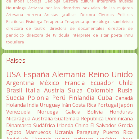
de moda
Ecologa
Geologa
Gestora cultural
Interprete musical
Neurologa
Activista por los derechos sexuales de las mujeres
Artesana herrera
Artistas graficas
Doctora Ciencias Políticas
Escritoras
Fisiologa
Terapeuta
Terapeuta quinesóloga
asambleista
directora de teatro.
directora de documentales
directora de
periódico
directora de tv
doula
intérprete de sitar
poeta Innu
toquillera
Paises
USA
España
Alemania
Reino Unido
Argentina
México
Francia
Ecuador
Chile
Brasil
Italia
Austria
Suiza
Colombia
Rusia
Suecia
Polonia
Perú
Finlandia
Cuba
Canadá
Holanda
India
Uruguay
Irán
Costa Rica
Portugal
Japón
Venezuela
Noruega
Galicia
Bolivia
Honduras
Nicaragua
Australia
Guatemala
República Dominicana
Dinamarca
Sudáfrica
Irlanda
China
El Salvador
Grecia
Egipto
Marruecos
Ucrania
Paraguay
Puerto Rico
Andalucía
Hungria