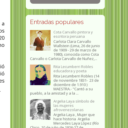
Entradas populares
 a
os
Cota Carvallo pintora y
escritora peruana
20
Carlota Clara Carvallo
mo
Wallstein (Lima, 26 de junio
de 1909 - 29 de marzo de
1980), conocida como Cota
Carvallo o Carlota Carvallo de Nuñez,...
ió
Rita Lecumberri Robles
educadora y poeta
ió
Rita Lecumberri Robles (14
es
de noviembre 1831- 23 de
diciembre de 1.910 )
MAESTRA.- "Cantó a su
.
pueblo, a la amistad y a la ...
Argelia Laya símbolo de
las mujeres
afrovenezolanas
Argelia Laya , Mujer que
hace historia Argelia
Mercedes Laya López (Río
Chico, 10 de julio de 1926-27 de