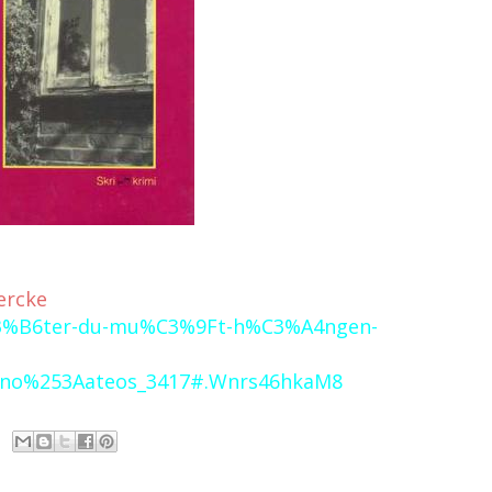
ercke
C3%B6ter-du-mu%C3%9Ft-h%C3%A4ngen-
auno%253Aateos_3417#.Wnrs46hkaM8