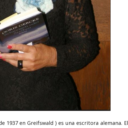
Rosaura Revuel
Ángela Betancourt pintora
de cine y teatro
mexicana
escritora mexi
Ángela Betancourt ( Colima, México
Rosaura Revueltas S
14 de junio de 1873-11 de marzo de
agosto de 1910, Lerd
1971) fue una pintora...
México — 30 de abril 
de 1937 en Greifswald ) es una escritora alemana. El