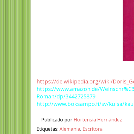
https://de.wikipedia.org/wiki/Doris_G
https://www.amazon.de/Weinschr%
Roman/dp/3442725879
http://www.boksampo.fi/sv/kulsa/k
Publicado por
Hortensia Hernández
Etiquetas:
Alemania
,
Escritora