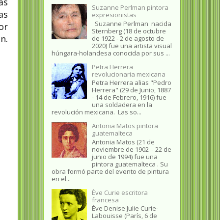
as
Suzanne Perlman pintora
as
expresionistas
Suzanne Perlman nacida
or
Sternberg (18 de octubre
n.
de 1922 - 2 de agosto de
2020) fue una artista visual
húngara-holandesa conocida por sus ...
Petra Herrera
revolucionaria mexicana
Petra Herrera alias "Pedro
Herrera" (29 de Junio, 1887
- 14 de Febrero, 1916) fue
una soldadera en la
revolución mexicana. Las so...
Antonia Matos pintora
guatemalteca
Antonia Matos (21 de
noviembre de 1902 – 22 de
junio de 1994) fue una
pintora guatemalteca . Su
obra formó parte del evento de pintura
en el...
Ève Curie escritora
francesa
Ève Denise Julie Curie-
Labouisse (París, 6 de