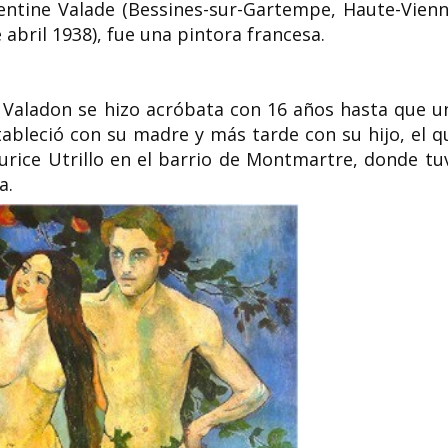
ntine Valade (Bessines-sur-Gartempe, Haute-Vienn
 abril 1938), fue una pintora francesa.
a
Michele Lands
e Valadon se hizo acróbata con 16 años hasta que u
a,
Julia Chuñil activista
periodista, aut
ora
medioambiental
feminista y acti
stableció con su madre y más tarde con su hijo, el q
urice Utrillo en el barrio de Montmartre, donde tu
uca de
Julia del Carmen Chuñil Catricura
Michele Landsberg ( 1
 1917 -
(Máfil, 16 de julio de 1952-8 de
1939) es un periodist
a.
noviembre de 2024) ...
oradora, feminista y..