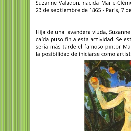
Suzanne Valadon, nacida Marie-Cléme
23 de septiembre de 1865 - París, 7 de
Margarita Michelen
Hija de una lavandera viuda, Suzann
Hilary Mantel escritora
poeta, crítica literari
británica
periodista y traduct
caída puso fin a esta actividad. Se e
sería más tarde el famoso pintor Ma
de
Hilary Mary Mantel (Glossop,
Margarita Michelena (Pach
na
Derbyshire, Inglaterra, 6 de julio de
Soto, Hidalgo, 21 de julio de
la posibilidad de iniciarse como artist
1952 - Exeter, Devon,...
Ciudad de México, 27 de...