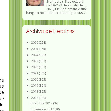
Sternberg (18 de octubre
de 1922 - 2 de agosto de
2020) fue una artista visual
húngara-holandesa conocida por sus ...
Archivo de Heroinas
2026
(228)
►
2025
(365)
►
2024
(366)
►
2023
(363)
►
2022
(363)
►
2021
(365)
►
de
2020
(365)
►
as
2019
(364)
►
de
2018
(365)
►
de
2017
(339)
▼
diciembre 2017
(32)
du
noviembre 2017
(30)
de