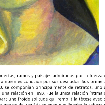
uertas, ramos y paisajes admirados por la fuerza 
 También es conocida por sus desnudos. Sus primer
0, se componían principalmente de retratos, uno 
 una relación en 1893. Fue la única relación íntima 
part une froide solitude qui remplit la têtese avec 
da aparte de una fría soledad que llenaba la cabeza 