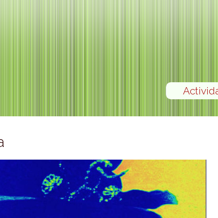
Activid
a