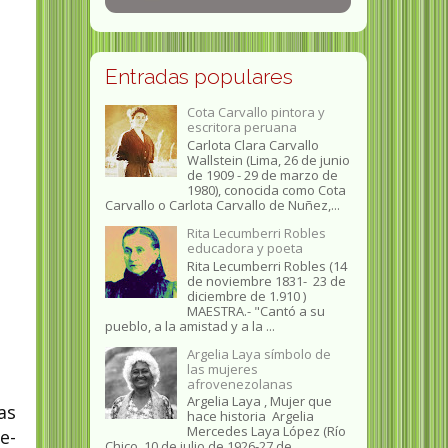
Entradas populares
Cota Carvallo pintora y
escritora peruana
Carlota Clara Carvallo
Wallstein (Lima, 26 de junio
de 1909 - 29 de marzo de
1980), conocida como Cota
Carvallo o Carlota Carvallo de Nuñez,...
Rita Lecumberri Robles
educadora y poeta
Rita Lecumberri Robles (14
de noviembre 1831- 23 de
diciembre de 1.910 )
MAESTRA.- "Cantó a su
pueblo, a la amistad y a la ...
Argelia Laya símbolo de
las mujeres
afrovenezolanas
Argelia Laya , Mujer que
as
hace historia Argelia
Mercedes Laya López (Río
e-
Chico, 10 de julio de 1926-27 de