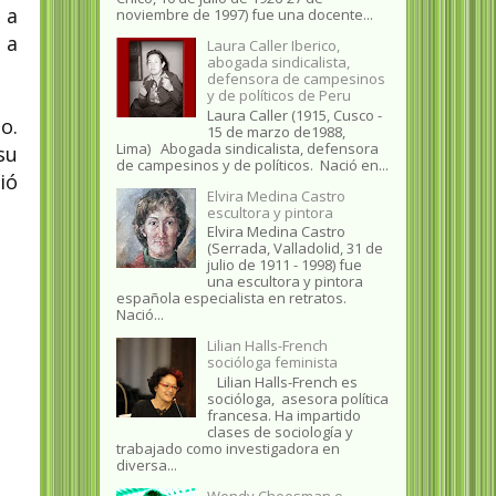
 a
noviembre de 1997) fue una docente...
 a
Laura Caller Iberico,
abogada sindicalista,
defensora de campesinos
y de políticos de Peru
Laura Caller (1915, Cusco -
o.
15 de marzo de1988,
Lima) Abogada sindicalista, defensora
su
de campesinos y de políticos. Nació en...
ió
Elvira Medina Castro
escultora y pintora
Elvira Medina Castro
(Serrada, Valladolid, 31 de
julio de 1911 - 1998) fue
una escultora y pintora
española especialista en retratos.
Nació...
Lilian Halls-French
socióloga feminista
Lilian Halls-French es
socióloga, asesora política
francesa. Ha impartido
clases de sociología y
trabajado como investigadora en
diversa...
Wendy Cheesman o