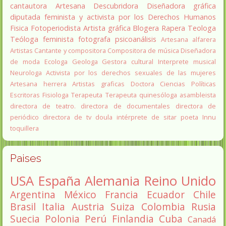
cantautora
Artesana
Descubridora
Diseñadora gráfica
diputada
feminista y activista por los Derechos Humanos
Fisica
Fotoperiodista
Artista gráfica
Blogera
Rapera
Teologa
Teóloga feminista
fotografa
psicoanálisis
Artesana alfarera
Artistas
Cantante y compositora
Compositora de música
Diseñadora
de moda
Ecologa
Geologa
Gestora cultural
Interprete musical
Neurologa
Activista por los derechos sexuales de las mujeres
Artesana herrera
Artistas graficas
Doctora Ciencias Políticas
Escritoras
Fisiologa
Terapeuta
Terapeuta quinesóloga
asambleista
directora de teatro.
directora de documentales
directora de
periódico
directora de tv
doula
intérprete de sitar
poeta Innu
toquillera
Paises
USA
España
Alemania
Reino Unido
Argentina
México
Francia
Ecuador
Chile
Brasil
Italia
Austria
Suiza
Colombia
Rusia
Suecia
Polonia
Perú
Finlandia
Cuba
Canadá