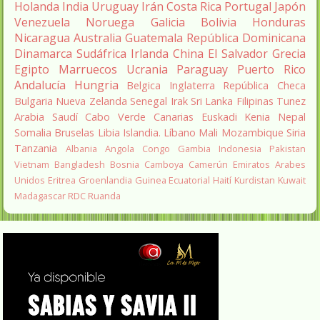
Holanda
India
Uruguay
Irán
Costa Rica
Portugal
Japón
Venezuela
Noruega
Galicia
Bolivia
Honduras
Nicaragua
Australia
Guatemala
República Dominicana
Dinamarca
Sudáfrica
Irlanda
China
El Salvador
Grecia
Egipto
Marruecos
Ucrania
Paraguay
Puerto Rico
Andalucía
Hungria
Belgica
Inglaterra
República Checa
Bulgaria
Nueva Zelanda
Senegal
Irak
Sri Lanka
Filipinas
Tunez
Arabia Saudí
Cabo Verde
Canarias
Euskadi
Kenia
Nepal
Somalia
Bruselas
Libia
Islandia.
Líbano
Mali
Mozambique
Siria
Tanzania
Albania
Angola
Congo
Gambia
Indonesia
Pakistan
Vietnam
Bangladesh
Bosnia
Camboya
Camerún
Emiratos Arabes
Unidos
Eritrea
Groenlandia
Guinea Ecuatorial
Haití
Kurdistan
Kuwait
Madagascar
RDC
Ruanda