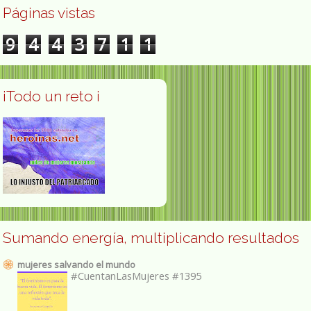
Páginas vistas
9
4
4
3
7
1
1
¡Todo un reto ¡
Sumando energía, multiplicando resultados
mujeres salvando el mundo
#CuentanLasMujeres #1395