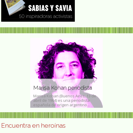
ritora de
Josephine
latos
Marisa Kohan periodista
sufragista
(Black Creek
Marisa Kohan (Buenos Aires, 13 de
Josephine Levy
 diciembre de
abril de 1964) es una periodista
de 1877 en Berl
 abril...
española de origen argentino...
de 1921 ibid) fu
Encuentra en heroínas