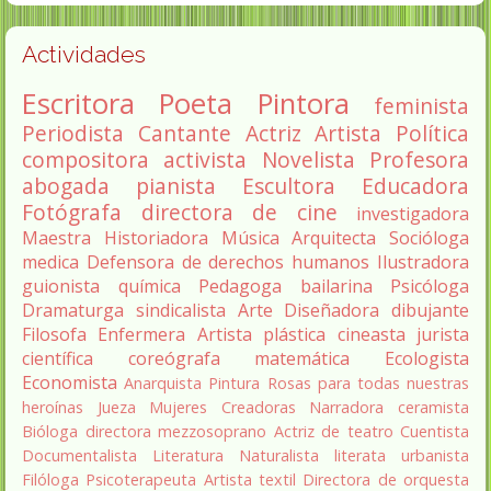
Actividades
Escritora
Poeta
Pintora
feminista
Periodista
Cantante
Actriz
Artista
Política
compositora
activista
Novelista
Profesora
abogada
pianista
Escultora
Educadora
Fotógrafa
directora de cine
investigadora
Maestra
Historiadora
Música
Arquitecta
Socióloga
medica
Defensora de derechos humanos
Ilustradora
guionista
química
Pedagoga
bailarina
Psicóloga
Dramaturga
sindicalista
Arte
Diseñadora
dibujante
Filosofa
Enfermera
Artista plástica
cineasta
jurista
científica
coreógrafa
matemática
Ecologista
Economista
Anarquista
Pintura
Rosas para todas nuestras
heroínas
Jueza
Mujeres Creadoras
Narradora
ceramista
Bióloga
directora
mezzosoprano
Actriz de teatro
Cuentista
Documentalista
Literatura
Naturalista
literata
urbanista
Filóloga
Psicoterapeuta
Artista textil
Directora de orquesta