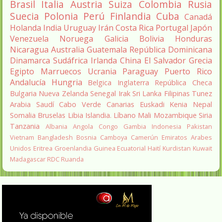
Brasil
Italia
Austria
Suiza
Colombia
Rusia
Suecia
Polonia
Perú
Finlandia
Cuba
Canadá
Holanda
India
Uruguay
Irán
Costa Rica
Portugal
Japón
Venezuela
Noruega
Galicia
Bolivia
Honduras
Nicaragua
Australia
Guatemala
República Dominicana
Dinamarca
Sudáfrica
Irlanda
China
El Salvador
Grecia
Egipto
Marruecos
Ucrania
Paraguay
Puerto Rico
Andalucía
Hungria
Belgica
Inglaterra
República Checa
Bulgaria
Nueva Zelanda
Senegal
Irak
Sri Lanka
Filipinas
Tunez
Arabia Saudí
Cabo Verde
Canarias
Euskadi
Kenia
Nepal
Somalia
Bruselas
Libia
Islandia.
Líbano
Mali
Mozambique
Siria
Tanzania
Albania
Angola
Congo
Gambia
Indonesia
Pakistan
Vietnam
Bangladesh
Bosnia
Camboya
Camerún
Emiratos Arabes
Unidos
Eritrea
Groenlandia
Guinea Ecuatorial
Haití
Kurdistan
Kuwait
Madagascar
RDC
Ruanda