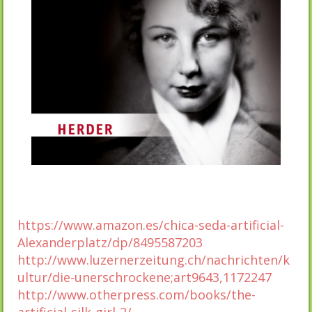
https://www.amazon.es/chica-seda-artificial-
Alexanderplatz/dp/8495587203
http://www.luzernerzeitung.ch/nachrichten/k
ultur/die-unerschrockene;art9643,1172247
http://www.otherpress.com/books/the-