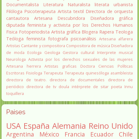
Documentalista
Literatura
Naturalista
literata
urbanista
Filóloga
Psicoterapeuta
Artista textil
Directora de orquesta
cantautora
Artesana
Descubridora
Diseñadora gráfica
diputada
feminista y activista por los Derechos Humanos
Fisica
Fotoperiodista
Artista gráfica
Blogera
Rapera
Teologa
Teóloga feminista
fotografa
psicoanálisis
Artesana alfarera
Artistas
Cantante y compositora
Compositora de música
Diseñadora
de moda
Ecologa
Geologa
Gestora cultural
Interprete musical
Neurologa
Activista por los derechos sexuales de las mujeres
Artesana herrera
Artistas graficas
Doctora Ciencias Políticas
Escritoras
Fisiologa
Terapeuta
Terapeuta quinesóloga
asambleista
directora de teatro.
directora de documentales
directora de
periódico
directora de tv
doula
intérprete de sitar
poeta Innu
toquillera
Paises
USA
España
Alemania
Reino Unido
Argentina
México
Francia
Ecuador
Chile