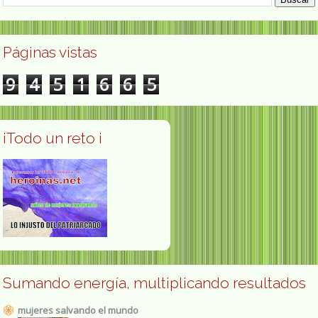
Páginas vistas
9
4
5
1
6
6
5
¡Todo un reto ¡
Sumando energía, multiplicando resultados
mujeres salvando el mundo