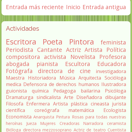
Entrada más reciente
Inicio
Entrada antigua
Actividades
Escritora
Poeta
Pintora
feminista
Periodista
Cantante
Actriz
Artista
Política
compositora
activista
Novelista
Profesora
abogada
pianista
Escultora
Educadora
Fotógrafa
directora de cine
investigadora
Maestra
Historiadora
Música
Arquitecta
Socióloga
medica
Defensora de derechos humanos
Ilustradora
guionista
química
Pedagoga
bailarina
Psicóloga
Dramaturga
sindicalista
Arte
Diseñadora
dibujante
Filosofa
Enfermera
Artista plástica
cineasta
jurista
científica
coreógrafa
matemática
Ecologista
Economista
Anarquista
Pintura
Rosas para todas nuestras
heroínas
Jueza
Mujeres Creadoras
Narradora
ceramista
Bióloga
directora
mezzosoprano
Actriz de teatro
Cuentista