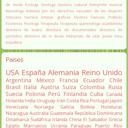
de moda
Ecologa
Geologa
Gestora cultural
Interprete musical
Neurologa
Activista por los derechos sexuales de las mujeres
Artesana herrera
Artistas graficas
Doctora Ciencias Políticas
Escritoras
Fisiologa
Terapeuta
Terapeuta quinesóloga
asambleista
directora de teatro.
directora de documentales
directora de
periódico
directora de tv
doula
intérprete de sitar
poeta Innu
toquillera
Paises
USA
España
Alemania
Reino Unido
Argentina
México
Francia
Ecuador
Chile
Brasil
Italia
Austria
Suiza
Colombia
Rusia
Suecia
Polonia
Perú
Finlandia
Cuba
Canadá
Holanda
India
Uruguay
Irán
Costa Rica
Portugal
Japón
Venezuela
Noruega
Galicia
Bolivia
Honduras
Nicaragua
Australia
Guatemala
República Dominicana
Dinamarca
Sudáfrica
Irlanda
China
El Salvador
Grecia
Egipto
Marruecos
Ucrania
Paraguay
Puerto Rico