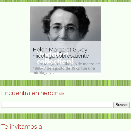
Helen Margaret Gilkey
Germania P
orro poeta
micóloga sobresaliente
escultora 
Toledo, 19 de
Helen Margaret Gilkey (6 de marzo de
Germania Paz y
s una poeta de
1886– 7 de agosto de 1972) fue una
2002) fue una a
ra...
micóloga y...
renovación de l
Encuentra en heroínas
Te invitamos a