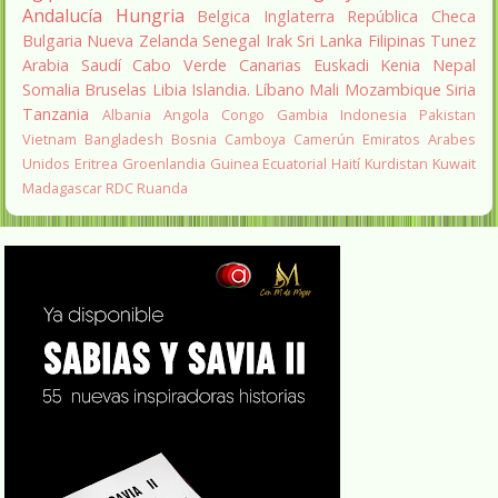
Andalucía
Hungria
Belgica
Inglaterra
República Checa
Bulgaria
Nueva Zelanda
Senegal
Irak
Sri Lanka
Filipinas
Tunez
Arabia Saudí
Cabo Verde
Canarias
Euskadi
Kenia
Nepal
Somalia
Bruselas
Libia
Islandia.
Líbano
Mali
Mozambique
Siria
Tanzania
Albania
Angola
Congo
Gambia
Indonesia
Pakistan
Vietnam
Bangladesh
Bosnia
Camboya
Camerún
Emiratos Arabes
Unidos
Eritrea
Groenlandia
Guinea Ecuatorial
Haití
Kurdistan
Kuwait
Madagascar
RDC
Ruanda