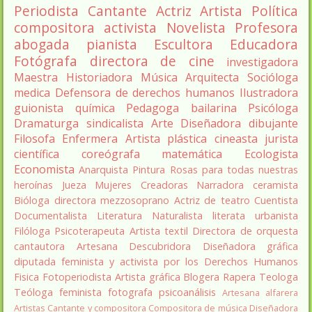
Periodista
Cantante
Actriz
Artista
Política
compositora
activista
Novelista
Profesora
abogada
pianista
Escultora
Educadora
Fotógrafa
directora de cine
investigadora
Maestra
Historiadora
Música
Arquitecta
Socióloga
medica
Defensora de derechos humanos
Ilustradora
guionista
química
Pedagoga
bailarina
Psicóloga
Dramaturga
sindicalista
Arte
Diseñadora
dibujante
Filosofa
Enfermera
Artista plástica
cineasta
jurista
científica
coreógrafa
matemática
Ecologista
Economista
Anarquista
Pintura
Rosas para todas nuestras
heroínas
Jueza
Mujeres Creadoras
Narradora
ceramista
Bióloga
directora
mezzosoprano
Actriz de teatro
Cuentista
Documentalista
Literatura
Naturalista
literata
urbanista
Filóloga
Psicoterapeuta
Artista textil
Directora de orquesta
cantautora
Artesana
Descubridora
Diseñadora gráfica
diputada
feminista y activista por los Derechos Humanos
Fisica
Fotoperiodista
Artista gráfica
Blogera
Rapera
Teologa
Teóloga feminista
fotografa
psicoanálisis
Artesana alfarera
Artistas
Cantante y compositora
Compositora de música
Diseñadora