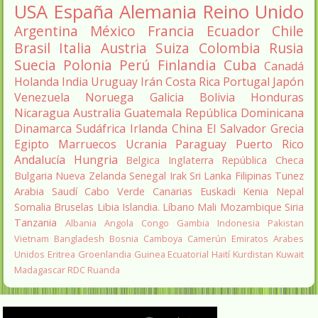
USA
España
Alemania
Reino Unido
Argentina
México
Francia
Ecuador
Chile
Brasil
Italia
Austria
Suiza
Colombia
Rusia
Suecia
Polonia
Perú
Finlandia
Cuba
Canadá
Holanda
India
Uruguay
Irán
Costa Rica
Portugal
Japón
Venezuela
Noruega
Galicia
Bolivia
Honduras
Nicaragua
Australia
Guatemala
República Dominicana
Dinamarca
Sudáfrica
Irlanda
China
El Salvador
Grecia
Egipto
Marruecos
Ucrania
Paraguay
Puerto Rico
Andalucía
Hungria
Belgica
Inglaterra
República Checa
Bulgaria
Nueva Zelanda
Senegal
Irak
Sri Lanka
Filipinas
Tunez
Arabia Saudí
Cabo Verde
Canarias
Euskadi
Kenia
Nepal
Somalia
Bruselas
Libia
Islandia.
Líbano
Mali
Mozambique
Siria
Tanzania
Albania
Angola
Congo
Gambia
Indonesia
Pakistan
Vietnam
Bangladesh
Bosnia
Camboya
Camerún
Emiratos Arabes
Unidos
Eritrea
Groenlandia
Guinea Ecuatorial
Haití
Kurdistan
Kuwait
Madagascar
RDC
Ruanda