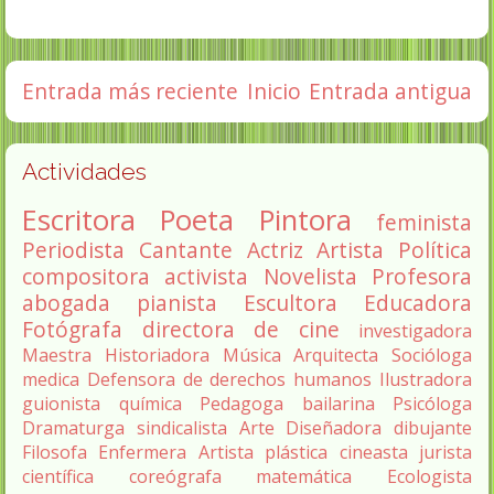
Entrada más reciente
Inicio
Entrada antigua
Actividades
Escritora
Poeta
Pintora
feminista
Periodista
Cantante
Actriz
Artista
Política
compositora
activista
Novelista
Profesora
abogada
pianista
Escultora
Educadora
Fotógrafa
directora de cine
investigadora
Maestra
Historiadora
Música
Arquitecta
Socióloga
medica
Defensora de derechos humanos
Ilustradora
guionista
química
Pedagoga
bailarina
Psicóloga
Dramaturga
sindicalista
Arte
Diseñadora
dibujante
Filosofa
Enfermera
Artista plástica
cineasta
jurista
científica
coreógrafa
matemática
Ecologista