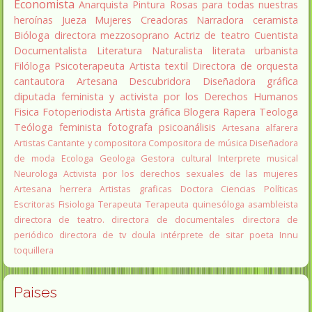
Economista
Anarquista
Pintura
Rosas para todas nuestras
heroínas
Jueza
Mujeres Creadoras
Narradora
ceramista
Bióloga
directora
mezzosoprano
Actriz de teatro
Cuentista
Documentalista
Literatura
Naturalista
literata
urbanista
Filóloga
Psicoterapeuta
Artista textil
Directora de orquesta
cantautora
Artesana
Descubridora
Diseñadora gráfica
diputada
feminista y activista por los Derechos Humanos
Fisica
Fotoperiodista
Artista gráfica
Blogera
Rapera
Teologa
Teóloga feminista
fotografa
psicoanálisis
Artesana alfarera
Artistas
Cantante y compositora
Compositora de música
Diseñadora
de moda
Ecologa
Geologa
Gestora cultural
Interprete musical
Neurologa
Activista por los derechos sexuales de las mujeres
Artesana herrera
Artistas graficas
Doctora Ciencias Políticas
Escritoras
Fisiologa
Terapeuta
Terapeuta quinesóloga
asambleista
directora de teatro.
directora de documentales
directora de
periódico
directora de tv
doula
intérprete de sitar
poeta Innu
toquillera
Paises