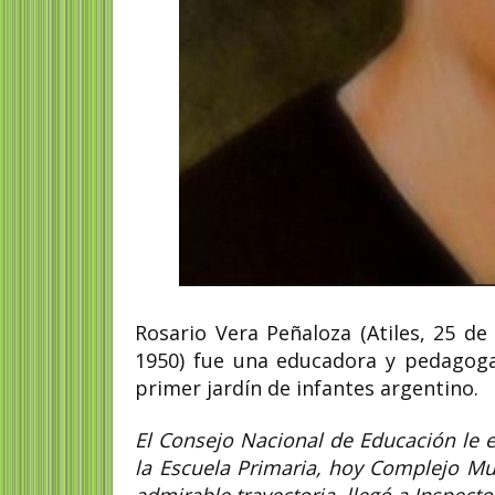
Nélida Gómez de N
cofundadora de Abu
de Plaza de Mayo
Nélida Gómez de Navajas (
julio de 1927 – 2 de mayo d
fue una activista por los...
Rosario Vera Peñaloza (Atiles, 25 de
1950) fue una educadora y pedagoga 
primer jardín de infantes argentino.
El Consejo Nacional de Educación le 
la Escuela Primaria, hoy Complejo Mus