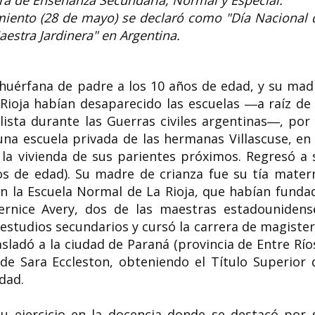
tora de Enseñanza Secundaria, Normal y Especial.
imiento (28 de mayo) se declaró como "Día Nacional 
Maestra Jardinera" en Argentina.
 huérfana de padre a los 10 años de edad, y su mad
Rioja habían desaparecido las escuelas ―a raíz de 
lista durante las Guerras civiles argentinas―, por 
una escuela privada de las hermanas Villascuse, en 
 la vivienda de sus parientes próximos. Regresó a 
ños de edad). Su madre de crianza fue su tía mater
en la Escuela Normal de La Rioja, que habían funda
nice Avery, dos de las maestras estadounidens
s estudios secundarios y cursó la carrera de magister
asladó a la ciudad de Paraná (provincia de Entre Ríos
e Sara Eccleston, obteniendo el Título Superior 
dad.
u ejercicio en la docencia donde se destacó por 