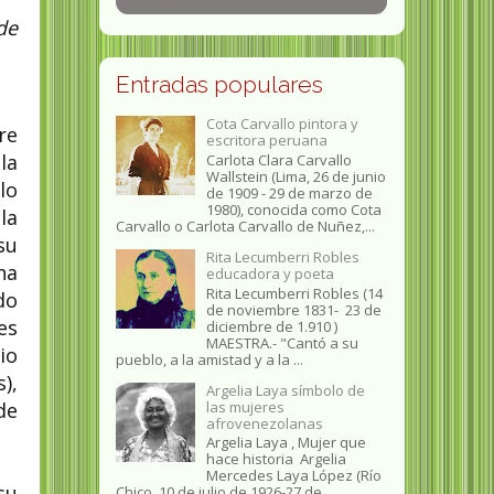
de
Entradas populares
Cota Carvallo pintora y
re
escritora peruana
la
Carlota Clara Carvallo
Wallstein (Lima, 26 de junio
lo
de 1909 - 29 de marzo de
1980), conocida como Cota
la
Carvallo o Carlota Carvallo de Nuñez,...
su
Rita Lecumberri Robles
na
educadora y poeta
Rita Lecumberri Robles (14
do
de noviembre 1831- 23 de
es
diciembre de 1.910 )
MAESTRA.- "Cantó a su
io
pueblo, a la amistad y a la ...
),
Argelia Laya símbolo de
las mujeres
de
afrovenezolanas
Argelia Laya , Mujer que
hace historia Argelia
Mercedes Laya López (Río
su
Chico, 10 de julio de 1926-27 de