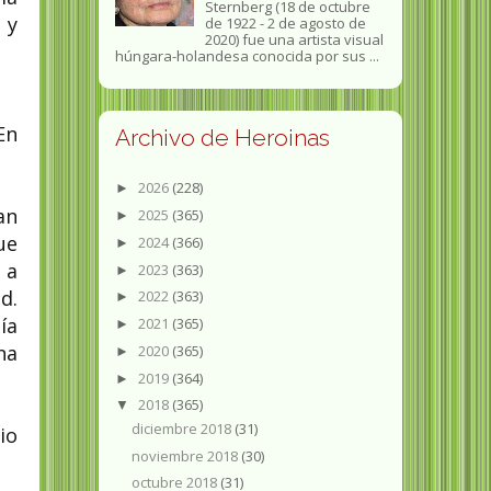
Sternberg (18 de octubre
 y
de 1922 - 2 de agosto de
2020) fue una artista visual
húngara-holandesa conocida por sus ...
En
Archivo de Heroinas
2026
(228)
►
an
2025
(365)
►
ue
2024
(366)
►
 a
2023
(363)
►
d.
2022
(363)
►
ía
2021
(365)
►
na
2020
(365)
►
2019
(364)
►
2018
(365)
▼
diciembre 2018
(31)
io
noviembre 2018
(30)
octubre 2018
(31)