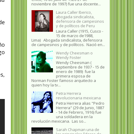
noviembre de 1997) fue una docente...
Laura Caller Iberico,
abogada sindicalista,
defensora de campesinos
de
y de políticos de Peru
Laura Caller (1915, Cusco -
15 de marzo de1988,
Lima) Abogada sindicalista, defensora
ño
de campesinos y de políticos. Nació en...
go
Wendy Cheesman o
Wendy Foster
Wendy Cheesman (
septiembre de 1937 - 15 de
enero de 1989) fue la
s,
primera esposa de
Norman Foster famoso arquitecto a
quien hoy la tv...
Petra Herrera
revolucionaria mexicana
Petra Herrera alias "Pedro
Herrera" (29 de Junio, 1887
- 14 de Febrero, 1916) fue
una soldadera en la
revolución mexicana. Las so...
Sarah Chapman una de
las principales líderes de