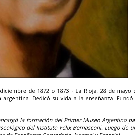
Claudia Paz y Paz activista
avajas
por los derechos
elas
humanos, abogada, fiscal,
investigadora y juez
Terri Schiavo
23 de
Foto: Donald HernándezClaudia Paz
Theresa Marie Schia
e 2012)
y Paz Bailey (Guatemala, 7 de junio
Schindler( 3 de dici
de 1966) es una...
de marzo de 2005), má
 diciembre de 1872​ o 1873 - La Rioja, 28 de mayo 
argentina. Dedicó su vida a la enseñanza. Fundó 
encargó la formación del Primer Museo Argentino pa
eológico del Instituto Félix Bernasconi. Luego de u