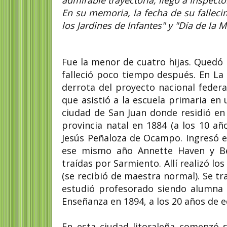
admirable trayectoria, llegó a Inspec
En su memoria, la fecha de su fallec
los Jardines de Infantes" y "Día de la 
Fue la menor de cuatro hijas. Quedó
falleció poco tiempo después. En La 
derrota del proyecto nacional federa
que asistió a la escuela primaria en 
ciudad de San Juan donde residió en
provincia natal en 1884 (a los 10 a
Jesús Peñaloza de Ocampo.​ Ingresó 
ese mismo año Annette Haven y Ber
traídas por Sarmiento. Allí realizó lo
(se recibió de maestra normal). Se tr
estudió profesorado siendo alumna d
Enseñanza en 1894, a los 20 años de e
En esta ciudad litoraleña comenzó s