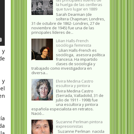
la huelga de las cerilleras
que tuvo lugar en 1889
Sarah Dearman (de
soltera Chapman; Londres,
31 de octubre de 1862​- Londres, 27 de
noviembre de 1945)​ fue una de las
principales líderes de...
Lilian Halls-French
socióloga feminista
 y
Lilian Halls-French es
socióloga, asesora política
de
francesa. Ha impartido
clases de sociología y
trabajado como investigadora en
diversa...
 y
Elvira Medina Castro
escultora y pintora
el
Elvira Medina Castro
en
(Serrada, Valladolid, 31 de
julio de 1911 - 1998) fue
una escultora y pintora
española especialista en retratos.
Nació...
ía
Suzanne Perlman pintora
da
expresionistas
Suzanne Perlman nacida
la