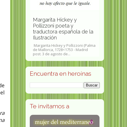
Teresa de 
Margarita Hickey y
experta en
Pollizzoni poeta y
precursora
traductora española de la
programas 
Ilustración
artificial
vo nacida
Margarita Hickey y Pollizzoni (Palma
María Teresa d
embre de 1963-31
de Mallorca, 1728<1753 - Madrid
(Malillos de S
s...
post. 3 de agosto de...
es una física 
Encuentra en heroínas
de
el
Te invitamos a
ra
na