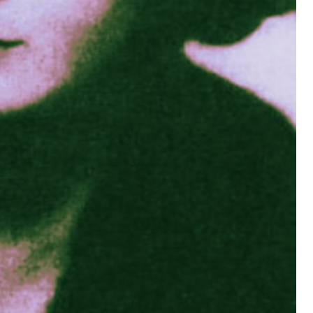
ovna
erta en
Germania Paz y
ca rusa
María Martínez ceramista
escultora ecua
Guskova
María Montoya Martínez, de
Germania Paz y Miño
nacimiento Maria Poveka Montoya
2002) fue una artista
AFI:...
Martinez ( San Ildefonso...
renovación de la...