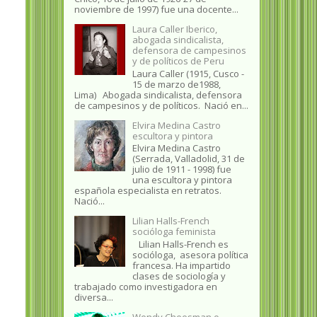
noviembre de 1997) fue una docente...
Laura Caller Iberico,
abogada sindicalista,
defensora de campesinos
y de políticos de Peru
Laura Caller (1915, Cusco -
15 de marzo de1988,
Lima) Abogada sindicalista, defensora
de campesinos y de políticos. Nació en...
Elvira Medina Castro
escultora y pintora
Elvira Medina Castro
(Serrada, Valladolid, 31 de
julio de 1911 - 1998) fue
una escultora y pintora
española especialista en retratos.
Nació...
Lilian Halls-French
socióloga feminista
Lilian Halls-French es
socióloga, asesora política
francesa. Ha impartido
clases de sociología y
trabajado como investigadora en
diversa...
Wendy Cheesman o