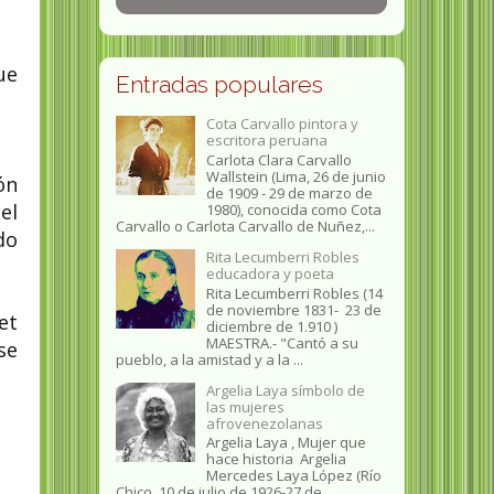
ue
Entradas populares
Cota Carvallo pintora y
escritora peruana
Carlota Clara Carvallo
Wallstein (Lima, 26 de junio
ón
de 1909 - 29 de marzo de
el
1980), conocida como Cota
Carvallo o Carlota Carvallo de Nuñez,...
do
Rita Lecumberri Robles
educadora y poeta
Rita Lecumberri Robles (14
de noviembre 1831- 23 de
et
diciembre de 1.910 )
MAESTRA.- "Cantó a su
se
pueblo, a la amistad y a la ...
Argelia Laya símbolo de
las mujeres
afrovenezolanas
Argelia Laya , Mujer que
hace historia Argelia
Mercedes Laya López (Río
Chico, 10 de julio de 1926-27 de