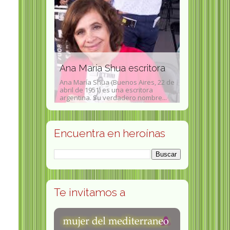
Núria Pomp
 Miño
dibujo femi
toriana
Ana María Shua escritora
Núria Vilapla
 (Quito, 1913-
Ana María Shua (Buenos Aires, 22 de
conocida com
 clave para la
abril de 1951) es una escritora
(Barcelona, 2 
argentina. Su verdadero nombre...
25 de...
Encuentra en heroínas
Te invitamos a