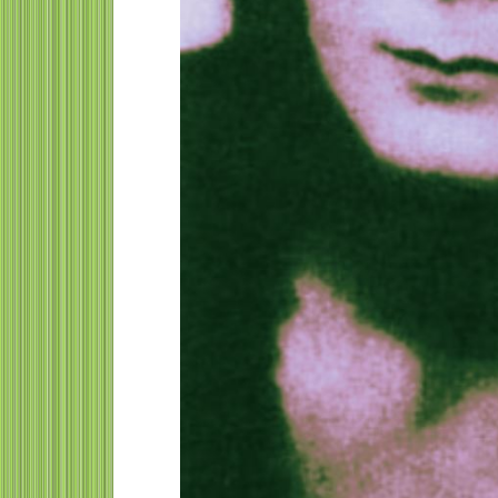
Marga Meusel defendió
Angelina Konstantin
valientemente a los
Guskova neuróloga,
perseguidos racialmente y
neurocirujana y exp
privados de sus derechos
protección radiológi
Margarete "Marga" Meusel (26 de
Angelina Konstantinovna 
8)
mayo de 1897, Falkenberg OS, - 16
(en ruso: Ангели́на)
de mayo de 1953, ...
Константи́новна Гусько́ва (