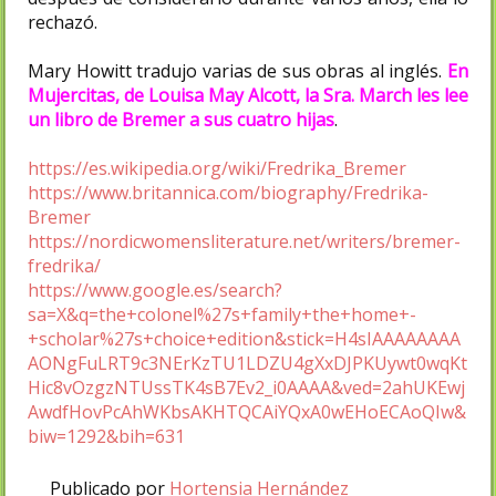
rechazó.
Mary Howitt tradujo varias de sus obras al inglés.
En
Mujercitas, de Louisa May Alcott, la Sra. March les lee
un libro de Bremer a sus cuatro hijas
.
https://es.wikipedia.org/wiki/Fredrika_Bremer
https://www.britannica.com/biography/Fredrika-
Bremer
https://nordicwomensliterature.net/writers/bremer-
fredrika/
https://www.google.es/search?
sa=X&q=the+colonel%27s+family+the+home+-
+scholar%27s+choice+edition&stick=H4sIAAAAAAAA
AONgFuLRT9c3NErKzTU1LDZU4gXxDJPKUywt0wqKt
Hic8vOzgzNTUssTK4sB7Ev2_i0AAAA&ved=2ahUKEwj
AwdfHovPcAhWKbsAKHTQCAiYQxA0wEHoECAoQIw&
biw=1292&bih=631
Publicado por
Hortensia Hernández