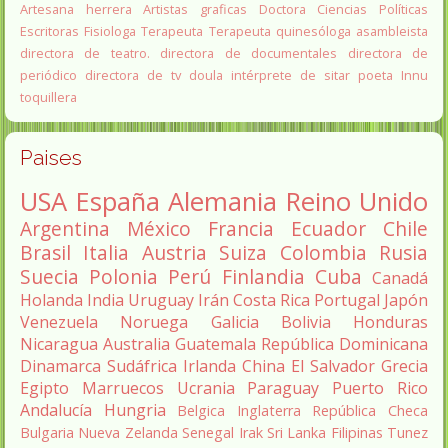
Artesana herrera
Artistas graficas
Doctora Ciencias Políticas
Escritoras
Fisiologa
Terapeuta
Terapeuta quinesóloga
asambleista
directora de teatro.
directora de documentales
directora de
periódico
directora de tv
doula
intérprete de sitar
poeta Innu
toquillera
Paises
USA
España
Alemania
Reino Unido
Argentina
México
Francia
Ecuador
Chile
Brasil
Italia
Austria
Suiza
Colombia
Rusia
Suecia
Polonia
Perú
Finlandia
Cuba
Canadá
Holanda
India
Uruguay
Irán
Costa Rica
Portugal
Japón
Venezuela
Noruega
Galicia
Bolivia
Honduras
Nicaragua
Australia
Guatemala
República Dominicana
Dinamarca
Sudáfrica
Irlanda
China
El Salvador
Grecia
Egipto
Marruecos
Ucrania
Paraguay
Puerto Rico
Andalucía
Hungria
Belgica
Inglaterra
República Checa
Bulgaria
Nueva Zelanda
Senegal
Irak
Sri Lanka
Filipinas
Tunez