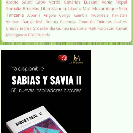
Arabia Saudí
Cabo Verde
Canarias
Euskadi
Kenia
Nepal
Somalia
Bruselas
Libia
Islandia.
Líbano
Mali
Mozambique
Siria
Tanzania
Albania
Angola
Congo
Gambia
Indonesia
Pakistan
Vietnam
Bangladesh
Bosnia
Camboya
Camerún
Emiratos Arabes
Unidos
Eritrea
Groenlandia
Guinea Ecuatorial
Haití
Kurdistan
Kuwait
Madagascar
RDC
Ruanda