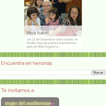
Marion Tal
artista y
Decana de 
Yaya Isabel
Universida
rez (Santiago 1
Un 22 de Diciembre nació Isabel, en
Marion Talbot (
e marzo de 1941),
Sevilla, hija de padres extremeños
de octubre de 
que perdida la guerra...
educadora est
Encuentra en heroínas
Te invitamos a