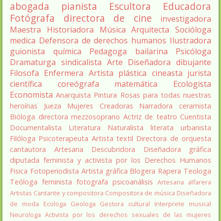
abogada
pianista
Escultora
Educadora
Fotógrafa
directora de cine
investigadora
Maestra
Historiadora
Música
Arquitecta
Socióloga
medica
Defensora de derechos humanos
Ilustradora
guionista
química
Pedagoga
bailarina
Psicóloga
Dramaturga
sindicalista
Arte
Diseñadora
dibujante
Filosofa
Enfermera
Artista plástica
cineasta
jurista
científica
coreógrafa
matemática
Ecologista
Economista
Anarquista
Pintura
Rosas para todas nuestras
heroínas
Jueza
Mujeres Creadoras
Narradora
ceramista
Bióloga
directora
mezzosoprano
Actriz de teatro
Cuentista
Documentalista
Literatura
Naturalista
literata
urbanista
Filóloga
Psicoterapeuta
Artista textil
Directora de orquesta
cantautora
Artesana
Descubridora
Diseñadora gráfica
diputada
feminista y activista por los Derechos Humanos
Fisica
Fotoperiodista
Artista gráfica
Blogera
Rapera
Teologa
Teóloga feminista
fotografa
psicoanálisis
Artesana alfarera
Artistas
Cantante y compositora
Compositora de música
Diseñadora
de moda
Ecologa
Geologa
Gestora cultural
Interprete musical
Neurologa
Activista por los derechos sexuales de las mujeres