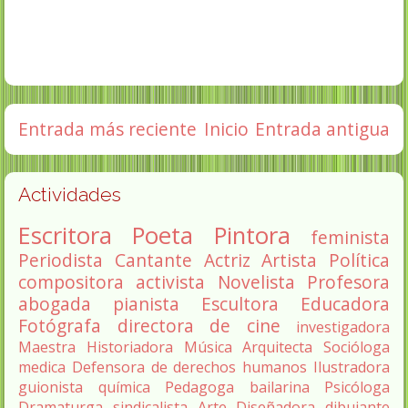
Entrada más reciente
Inicio
Entrada antigua
Actividades
Escritora
Poeta
Pintora
feminista
Periodista
Cantante
Actriz
Artista
Política
compositora
activista
Novelista
Profesora
abogada
pianista
Escultora
Educadora
Fotógrafa
directora de cine
investigadora
Maestra
Historiadora
Música
Arquitecta
Socióloga
medica
Defensora de derechos humanos
Ilustradora
guionista
química
Pedagoga
bailarina
Psicóloga
Dramaturga
sindicalista
Arte
Diseñadora
dibujante