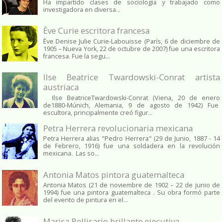
Ha impartido clases de sociología y trabajado como
investigadora en diversa...
Ève Curie escritora francesa
Ève Denise Julie Curie-Labouisse (París, 6 de diciembre de
1905 – Nueva York, 22 de octubre de 2007) fue una escritora
francesa. Fue la segu...
Ilse Beatrice Twardowski-Conrat artista
austriaca
Ilse BeatriceTwardowski-Conrat (Viena, 20 de enero
de1880-Múnich, Alemania, 9 de agosto de 1942) Fue
escultora, principalmente creó figur...
Petra Herrera revolucionaria mexicana
Petra Herrera alias "Pedro Herrera" (29 de Junio, 1887 - 14
de Febrero, 1916) fue una soldadera en la revolución
mexicana. Las so...
Antonia Matos pintora guatemalteca
Antonia Matos (21 de noviembre de 1902 – 22 de junio de
1994) fue una pintora guatemalteca . Su obra formó parte
del evento de pintura en el...
Marisa Bellisario brillante ejecutiva