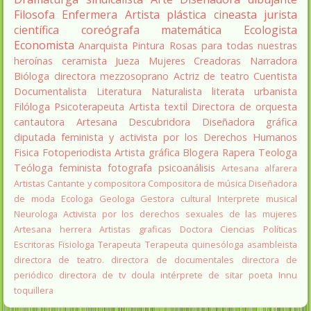
Filosofa
Enfermera
Artista plástica
cineasta
jurista
científica
coreógrafa
matemática
Ecologista
Economista
Anarquista
Pintura
Rosas para todas nuestras
heroínas
ceramista
Jueza
Mujeres Creadoras
Narradora
Bióloga
directora
mezzosoprano
Actriz de teatro
Cuentista
Documentalista
Literatura
Naturalista
literata
urbanista
Filóloga
Psicoterapeuta
Artista textil
Directora de orquesta
cantautora
Artesana
Descubridora
Diseñadora gráfica
diputada
feminista y activista por los Derechos Humanos
Fisica
Fotoperiodista
Artista gráfica
Blogera
Rapera
Teologa
Teóloga feminista
fotografa
psicoanálisis
Artesana alfarera
Artistas
Cantante y compositora
Compositora de música
Diseñadora
de moda
Ecologa
Geologa
Gestora cultural
Interprete musical
Neurologa
Activista por los derechos sexuales de las mujeres
Artesana herrera
Artistas graficas
Doctora Ciencias Políticas
Escritoras
Fisiologa
Terapeuta
Terapeuta quinesóloga
asambleista
directora de teatro.
directora de documentales
directora de
periódico
directora de tv
doula
intérprete de sitar
poeta Innu
toquillera