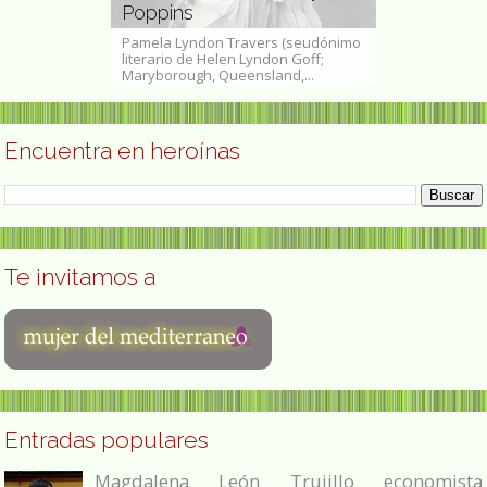
itánica
Poppins
traductora
hurst Isaacs,
Pamela Lyndon Travers (seudónimo
Margarita Mic
 de Bolton
literario de Helen Lyndon Goff;
Soto, Hidalgo, 2
o de...
Maryborough, Queensland,...
Ciudad de Méxic
Encuentra en heroínas
Te invitamos a
Entradas populares
Magdalena León Trujillo economista