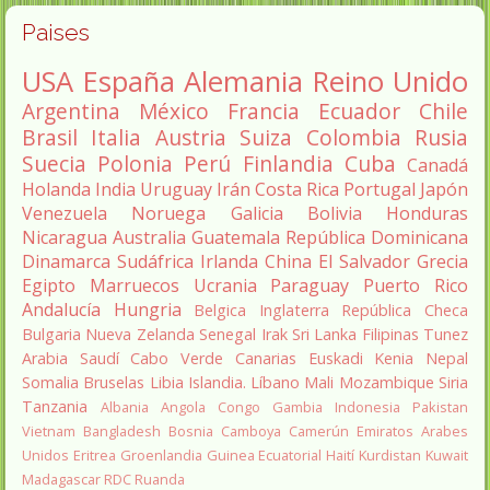
Paises
USA
España
Alemania
Reino Unido
Argentina
México
Francia
Ecuador
Chile
Brasil
Italia
Austria
Suiza
Colombia
Rusia
Suecia
Polonia
Perú
Finlandia
Cuba
Canadá
Holanda
India
Uruguay
Irán
Costa Rica
Portugal
Japón
Venezuela
Noruega
Galicia
Bolivia
Honduras
Nicaragua
Australia
Guatemala
República Dominicana
Dinamarca
Sudáfrica
Irlanda
China
El Salvador
Grecia
Egipto
Marruecos
Ucrania
Paraguay
Puerto Rico
Andalucía
Hungria
Belgica
Inglaterra
República Checa
Bulgaria
Nueva Zelanda
Senegal
Irak
Sri Lanka
Filipinas
Tunez
Arabia Saudí
Cabo Verde
Canarias
Euskadi
Kenia
Nepal
Somalia
Bruselas
Libia
Islandia.
Líbano
Mali
Mozambique
Siria
Tanzania
Albania
Angola
Congo
Gambia
Indonesia
Pakistan
Vietnam
Bangladesh
Bosnia
Camboya
Camerún
Emiratos Arabes
Unidos
Eritrea
Groenlandia
Guinea Ecuatorial
Haití
Kurdistan
Kuwait
Madagascar
RDC
Ruanda