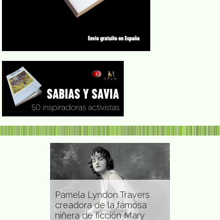
Pamela Lyndon Travers
d Isaacs
creadora de la famosa
Margarita 
óloga y
niñera de ficción Mary
crítica liter