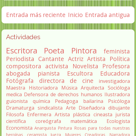
Entrada más reciente
Inicio
Entrada antigua
Actividades
Escritora
Poeta
Pintora
feminista
Periodista
Cantante
Actriz
Artista
Política
compositora
activista
Novelista
Profesora
abogada
pianista
Escultora
Educadora
Fotógrafa
directora de cine
investigadora
Maestra
Historiadora
Música
Arquitecta
Socióloga
medica
Defensora de derechos humanos
Ilustradora
guionista
química
Pedagoga
bailarina
Psicóloga
Dramaturga
sindicalista
Arte
Diseñadora
dibujante
Filosofa
Enfermera
Artista plástica
cineasta
jurista
científica
coreógrafa
matemática
Ecologista
Economista
Anarquista
Pintura
Rosas para todas nuestras
heroínas
ceramista
Jueza
Mujeres Creadoras
Narradora