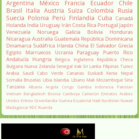
Argentina
México
Francia
Ecuador
Chile
Brasil
Italia
Austria
Suiza
Colombia
Rusia
Suecia
Polonia
Perú
Finlandia
Cuba
Canadá
Holanda
India
Uruguay
Irán
Costa Rica
Portugal
Japón
Venezuela
Noruega
Galicia
Bolivia
Honduras
Nicaragua
Australia
Guatemala
República Dominicana
Dinamarca
Sudáfrica
Irlanda
China
El Salvador
Grecia
Egipto
Marruecos
Ucrania
Paraguay
Puerto Rico
Andalucía
Hungria
Belgica
Inglaterra
República Checa
Bulgaria
Nueva Zelanda
Senegal
Irak
Sri Lanka
Filipinas
Tunez
Arabia Saudí
Cabo Verde
Canarias
Euskadi
Kenia
Nepal
Somalia
Bruselas
Libia
Islandia.
Líbano
Mali
Mozambique
Siria
Tanzania
Albania
Angola
Congo
Gambia
Indonesia
Pakistan
Vietnam
Bangladesh
Bosnia
Camboya
Camerún
Emiratos Arabes
Unidos
Eritrea
Groenlandia
Guinea Ecuatorial
Haití
Kurdistan
Kuwait
Madagascar
RDC
Ruanda