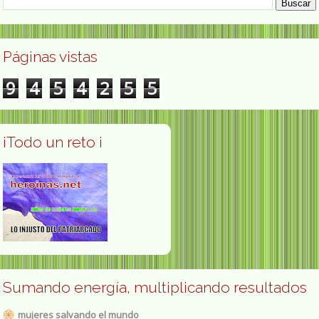
Páginas vistas
9
4
5
4
2
5
5
¡Todo un reto ¡
Sumando energía, multiplicando resultados
mujeres salvando el mundo