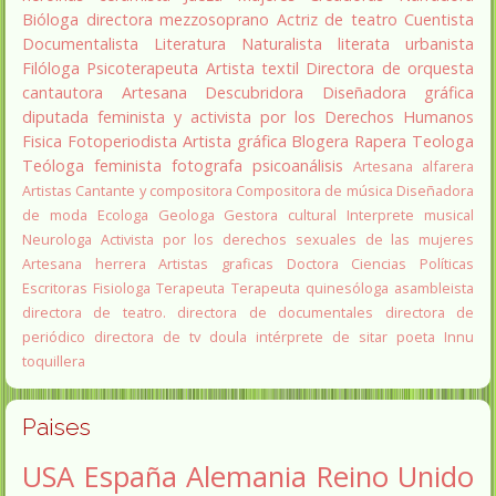
Bióloga
directora
mezzosoprano
Actriz de teatro
Cuentista
Documentalista
Literatura
Naturalista
literata
urbanista
Filóloga
Psicoterapeuta
Artista textil
Directora de orquesta
cantautora
Artesana
Descubridora
Diseñadora gráfica
diputada
feminista y activista por los Derechos Humanos
Fisica
Fotoperiodista
Artista gráfica
Blogera
Rapera
Teologa
Teóloga feminista
fotografa
psicoanálisis
Artesana alfarera
Artistas
Cantante y compositora
Compositora de música
Diseñadora
de moda
Ecologa
Geologa
Gestora cultural
Interprete musical
Neurologa
Activista por los derechos sexuales de las mujeres
Artesana herrera
Artistas graficas
Doctora Ciencias Políticas
Escritoras
Fisiologa
Terapeuta
Terapeuta quinesóloga
asambleista
directora de teatro.
directora de documentales
directora de
periódico
directora de tv
doula
intérprete de sitar
poeta Innu
toquillera
Paises
USA
España
Alemania
Reino Unido