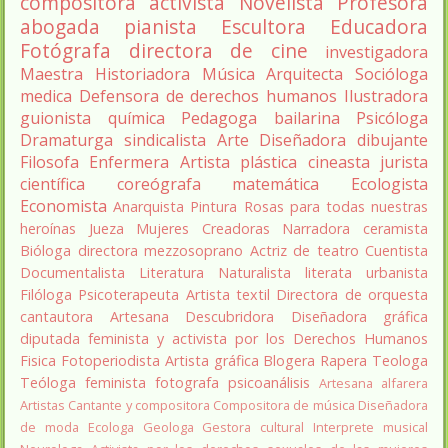
compositora
activista
Novelista
Profesora
abogada
pianista
Escultora
Educadora
Fotógrafa
directora de cine
investigadora
Maestra
Historiadora
Música
Arquitecta
Socióloga
medica
Defensora de derechos humanos
Ilustradora
guionista
química
Pedagoga
bailarina
Psicóloga
Dramaturga
sindicalista
Arte
Diseñadora
dibujante
Filosofa
Enfermera
Artista plástica
cineasta
jurista
científica
coreógrafa
matemática
Ecologista
Economista
Anarquista
Pintura
Rosas para todas nuestras
heroínas
Jueza
Mujeres Creadoras
Narradora
ceramista
Bióloga
directora
mezzosoprano
Actriz de teatro
Cuentista
Documentalista
Literatura
Naturalista
literata
urbanista
Filóloga
Psicoterapeuta
Artista textil
Directora de orquesta
cantautora
Artesana
Descubridora
Diseñadora gráfica
diputada
feminista y activista por los Derechos Humanos
Fisica
Fotoperiodista
Artista gráfica
Blogera
Rapera
Teologa
Teóloga feminista
fotografa
psicoanálisis
Artesana alfarera
Artistas
Cantante y compositora
Compositora de música
Diseñadora
de moda
Ecologa
Geologa
Gestora cultural
Interprete musical