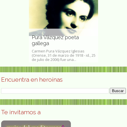
antinovna
oga,
 experta en
Pura Vázquez poeta
Esther Orte
ológica rusa
gallega
plastica
ovna Guskova
Carmen Pura Vázquez Iglesias
Esther Ortego (
 Константи́новна
(Orense, 31 de marzo de 1918 - id., 25
plástica que de
de julio de 2006) fue una...
su obra en la s
Encuentra en heroínas
Te invitamos a