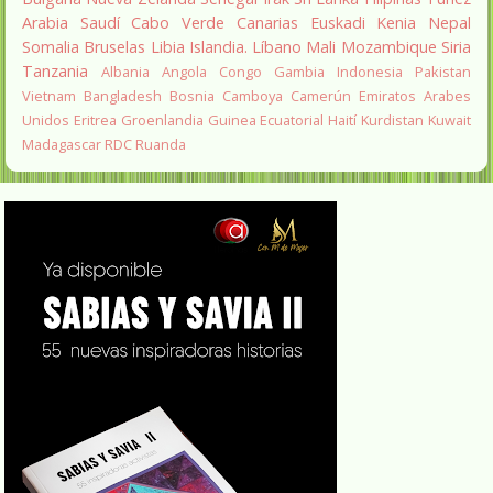
Arabia Saudí
Cabo Verde
Canarias
Euskadi
Kenia
Nepal
Somalia
Bruselas
Libia
Islandia.
Líbano
Mali
Mozambique
Siria
Tanzania
Albania
Angola
Congo
Gambia
Indonesia
Pakistan
Vietnam
Bangladesh
Bosnia
Camboya
Camerún
Emiratos Arabes
Unidos
Eritrea
Groenlandia
Guinea Ecuatorial
Haití
Kurdistan
Kuwait
Madagascar
RDC
Ruanda