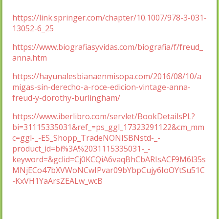
https://link.springer.com/chapter/10.1007/978-3-031-
13052-6_25
https://www.biografiasyvidas.com/biografia/f/freud_
anna.htm
https://hayunalesbianaenmisopa.com/2016/08/10/a
migas-sin-derecho-a-roce-edicion-vintage-anna-
freud-y-dorothy-burlingham/
https://www.iberlibro.com/servlet/BookDetailsPL?
bi=31115335031&ref_=ps_ggl_17323291122&cm_mm
c=ggl-_-ES_Shopp_TradeNONISBNstd-_-
product_id=bi%3A%2031115335031-_-
keyword=&gclid=Cj0KCQiA6vaqBhCbARIsACF9M6l35s
MNjECo47bXVWoNCwIPvar09bYbpCujy6IoOYtSu51C
-KxVH1YaArsZEALw_wcB