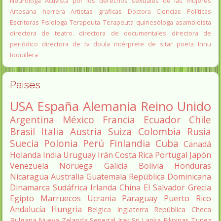
Neurologa
Activista por los derechos sexuales de las mujeres
Artesana herrera
Artistas graficas
Doctora Ciencias Políticas
Escritoras
Fisiologa
Terapeuta
Terapeuta quinesóloga
asambleista
directora de teatro.
directora de documentales
directora de
periódico
directora de tv
doula
intérprete de sitar
poeta Innu
toquillera
Paises
USA
España
Alemania
Reino Unido
Argentina
México
Francia
Ecuador
Chile
Brasil
Italia
Austria
Suiza
Colombia
Rusia
Suecia
Polonia
Perú
Finlandia
Cuba
Canadá
Holanda
India
Uruguay
Irán
Costa Rica
Portugal
Japón
Venezuela
Noruega
Galicia
Bolivia
Honduras
Nicaragua
Australia
Guatemala
República Dominicana
Dinamarca
Sudáfrica
Irlanda
China
El Salvador
Grecia
Egipto
Marruecos
Ucrania
Paraguay
Puerto Rico
Andalucía
Hungria
Belgica
Inglaterra
República Checa
Bulgaria
Nueva Zelanda
Senegal
Irak
Sri Lanka
Filipinas
Tunez