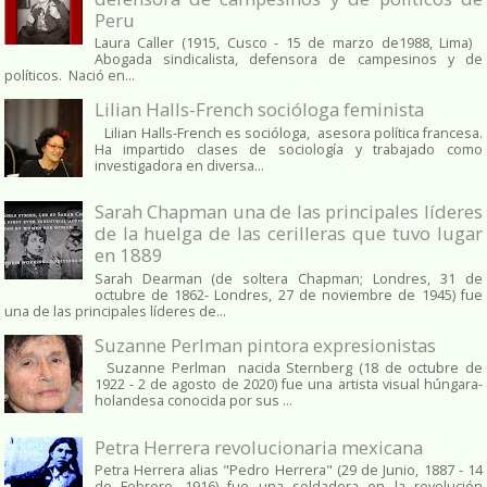
Peru
Laura Caller (1915, Cusco - 15 de marzo de1988, Lima)
Abogada sindicalista, defensora de campesinos y de
políticos. Nació en...
Lilian Halls-French socióloga feminista
Lilian Halls-French es socióloga, asesora política francesa.
Ha impartido clases de sociología y trabajado como
investigadora en diversa...
Sarah Chapman una de las principales líderes
de la huelga de las cerilleras que tuvo lugar
en 1889
Sarah Dearman (de soltera Chapman; Londres, 31 de
octubre de 1862​- Londres, 27 de noviembre de 1945)​ fue
una de las principales líderes de...
Suzanne Perlman pintora expresionistas
Suzanne Perlman nacida Sternberg (18 de octubre de
1922 - 2 de agosto de 2020) fue una artista visual húngara-
holandesa conocida por sus ...
Petra Herrera revolucionaria mexicana
Petra Herrera alias "Pedro Herrera" (29 de Junio, 1887 - 14
de Febrero, 1916) fue una soldadera en la revolución