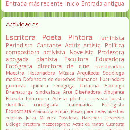
Entrada más reciente
Inicio
Entrada antigua
Actividades
Escritora
Poeta
Pintora
feminista
Periodista
Cantante
Actriz
Artista
Política
compositora
activista
Novelista
Profesora
abogada
pianista
Escultora
Educadora
Fotógrafa
directora de cine
investigadora
Maestra
Historiadora
Música
Arquitecta
Socióloga
medica
Defensora de derechos humanos
Ilustradora
guionista
química
Pedagoga
bailarina
Psicóloga
Dramaturga
sindicalista
Arte
Diseñadora
dibujante
Filosofa
Enfermera
Artista plástica
cineasta
jurista
científica
coreógrafa
matemática
Ecologista
Economista
Anarquista
Pintura
Rosas para todas nuestras
heroínas
Jueza
Mujeres Creadoras
Narradora
ceramista
Bióloga
directora
mezzosoprano
Actriz de teatro
Cuentista