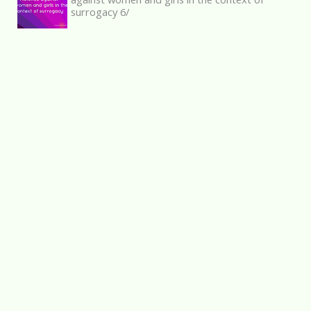
surrogacy 6/
Hace 8 meses
Impacto de género ya!
Participación en la Jornada “Por una
estrategia de cuidados con perspectiva
feminista y sindical”
Hace 3 años
Femmes des deux rives
Nasrin Sotoudeh, avocate iranienne et
militante des droits humains, a été
condamnée à prison
Hace 7 años
Web designed