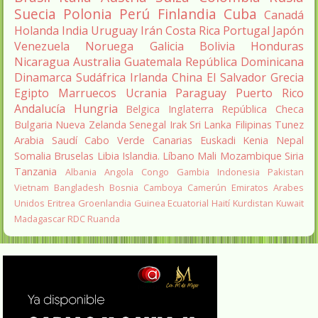
Suecia
Polonia
Perú
Finlandia
Cuba
Canadá
Holanda
India
Uruguay
Irán
Costa Rica
Portugal
Japón
Venezuela
Noruega
Galicia
Bolivia
Honduras
Nicaragua
Australia
Guatemala
República Dominicana
Dinamarca
Sudáfrica
Irlanda
China
El Salvador
Grecia
Egipto
Marruecos
Ucrania
Paraguay
Puerto Rico
Andalucía
Hungria
Belgica
Inglaterra
República Checa
Bulgaria
Nueva Zelanda
Senegal
Irak
Sri Lanka
Filipinas
Tunez
Arabia Saudí
Cabo Verde
Canarias
Euskadi
Kenia
Nepal
Somalia
Bruselas
Libia
Islandia.
Líbano
Mali
Mozambique
Siria
Tanzania
Albania
Angola
Congo
Gambia
Indonesia
Pakistan
Vietnam
Bangladesh
Bosnia
Camboya
Camerún
Emiratos Arabes
Unidos
Eritrea
Groenlandia
Guinea Ecuatorial
Haití
Kurdistan
Kuwait
Madagascar
RDC
Ruanda