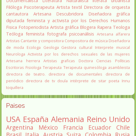
Documentalista
Literatura
Naturalista
literata
urbanista
Filóloga
Psicoterapeuta
Artista textil
Directora de orquesta
cantautora
Artesana
Descubridora
Diseñadora gráfica
diputada
feminista y activista por los Derechos Humanos
Fisica
Fotoperiodista
Artista gráfica
Blogera
Rapera
Teologa
Teóloga feminista
fotografa
psicoanálisis
Artesana alfarera
Artistas
Cantante y compositora
Compositora de música
Diseñadora
de moda
Ecologa
Geologa
Gestora cultural
Interprete musical
Neurologa
Activista por los derechos sexuales de las mujeres
Artesana herrera
Artistas graficas
Doctora Ciencias Políticas
Escritoras
Fisiologa
Terapeuta
Terapeuta quinesóloga
asambleista
directora de teatro.
directora de documentales
directora de
periódico
directora de tv
doula
intérprete de sitar
poeta Innu
toquillera
Paises
USA
España
Alemania
Reino Unido
Argentina
México
Francia
Ecuador
Chile
Brasil
Italia
Austria
Suiza
Colombia
Rusia