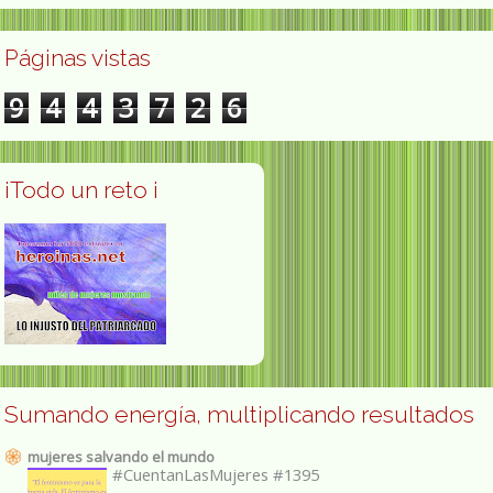
Páginas vistas
9
4
4
3
7
2
6
¡Todo un reto ¡
Sumando energía, multiplicando resultados
mujeres salvando el mundo
#CuentanLasMujeres #1395