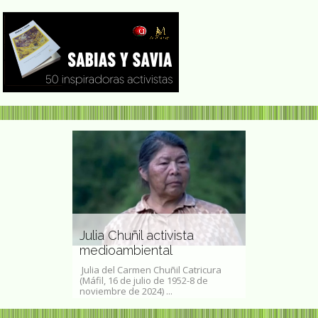
Rosaura Re
m filósofa
Julia Chuñil activista
de cine y te
e
medioambiental
escritora 
baum (Nueva
Julia del Carmen Chuñil Catricura
Rosaura Revue
47) es una
(Máfil, 16 de julio de 1952-8 de
agosto de 1910
se. Sus...
noviembre de 2024) ...
México — 30 de 