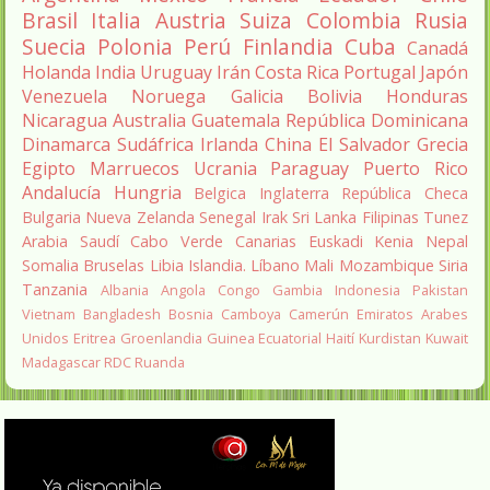
Brasil
Italia
Austria
Suiza
Colombia
Rusia
Suecia
Polonia
Perú
Finlandia
Cuba
Canadá
Holanda
India
Uruguay
Irán
Costa Rica
Portugal
Japón
Venezuela
Noruega
Galicia
Bolivia
Honduras
Nicaragua
Australia
Guatemala
República Dominicana
Dinamarca
Sudáfrica
Irlanda
China
El Salvador
Grecia
Egipto
Marruecos
Ucrania
Paraguay
Puerto Rico
Andalucía
Hungria
Belgica
Inglaterra
República Checa
Bulgaria
Nueva Zelanda
Senegal
Irak
Sri Lanka
Filipinas
Tunez
Arabia Saudí
Cabo Verde
Canarias
Euskadi
Kenia
Nepal
Somalia
Bruselas
Libia
Islandia.
Líbano
Mali
Mozambique
Siria
Tanzania
Albania
Angola
Congo
Gambia
Indonesia
Pakistan
Vietnam
Bangladesh
Bosnia
Camboya
Camerún
Emiratos Arabes
Unidos
Eritrea
Groenlandia
Guinea Ecuatorial
Haití
Kurdistan
Kuwait
Madagascar
RDC
Ruanda