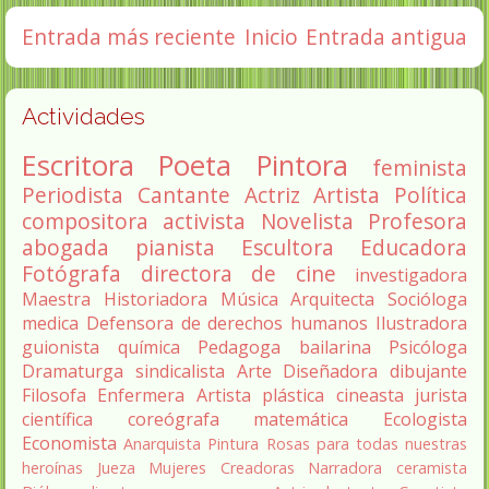
Entrada más reciente
Inicio
Entrada antigua
Actividades
Escritora
Poeta
Pintora
feminista
Periodista
Cantante
Actriz
Artista
Política
compositora
activista
Novelista
Profesora
abogada
pianista
Escultora
Educadora
Fotógrafa
directora de cine
investigadora
Maestra
Historiadora
Música
Arquitecta
Socióloga
medica
Defensora de derechos humanos
Ilustradora
guionista
química
Pedagoga
bailarina
Psicóloga
Dramaturga
sindicalista
Arte
Diseñadora
dibujante
Filosofa
Enfermera
Artista plástica
cineasta
jurista
científica
coreógrafa
matemática
Ecologista
Economista
Anarquista
Pintura
Rosas para todas nuestras
heroínas
Jueza
Mujeres Creadoras
Narradora
ceramista