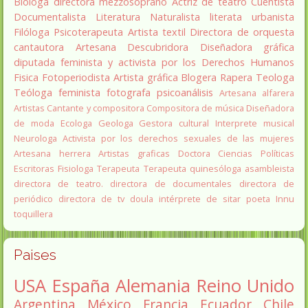
Bióloga
directora
mezzosoprano
Actriz de teatro
Cuentista
Documentalista
Literatura
Naturalista
literata
urbanista
Filóloga
Psicoterapeuta
Artista textil
Directora de orquesta
cantautora
Artesana
Descubridora
Diseñadora gráfica
diputada
feminista y activista por los Derechos Humanos
Fisica
Fotoperiodista
Artista gráfica
Blogera
Rapera
Teologa
Teóloga feminista
fotografa
psicoanálisis
Artesana alfarera
Artistas
Cantante y compositora
Compositora de música
Diseñadora
de moda
Ecologa
Geologa
Gestora cultural
Interprete musical
Neurologa
Activista por los derechos sexuales de las mujeres
Artesana herrera
Artistas graficas
Doctora Ciencias Políticas
Escritoras
Fisiologa
Terapeuta
Terapeuta quinesóloga
asambleista
directora de teatro.
directora de documentales
directora de
periódico
directora de tv
doula
intérprete de sitar
poeta Innu
toquillera
Paises
USA
España
Alemania
Reino Unido
Argentina
México
Francia
Ecuador
Chile