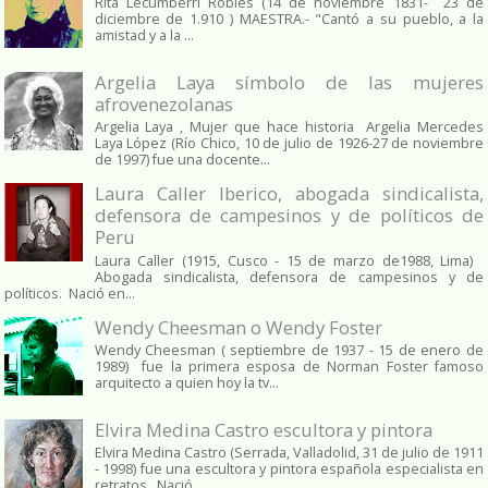
Rita Lecumberri Robles (14 de noviembre 1831- 23 de
diciembre de 1.910 ) MAESTRA.- "Cantó a su pueblo, a la
amistad y a la ...
Argelia Laya símbolo de las mujeres
afrovenezolanas
Argelia Laya , Mujer que hace historia Argelia Mercedes
Laya López (Río Chico, 10 de julio de 1926-27 de noviembre
de 1997) fue una docente...
Laura Caller Iberico, abogada sindicalista,
defensora de campesinos y de políticos de
Peru
Laura Caller (1915, Cusco - 15 de marzo de1988, Lima)
Abogada sindicalista, defensora de campesinos y de
políticos. Nació en...
Wendy Cheesman o Wendy Foster
Wendy Cheesman ( septiembre de 1937 - 15 de enero de
1989) fue la primera esposa de Norman Foster famoso
arquitecto a quien hoy la tv...
Elvira Medina Castro escultora y pintora
Elvira Medina Castro (Serrada, Valladolid, 31 de julio de 1911
- 1998) fue una escultora y pintora española especialista en
retratos. Nació...