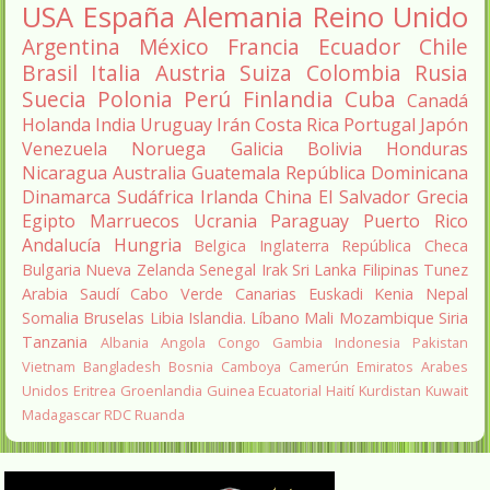
USA
España
Alemania
Reino Unido
Argentina
México
Francia
Ecuador
Chile
Brasil
Italia
Austria
Suiza
Colombia
Rusia
Suecia
Polonia
Perú
Finlandia
Cuba
Canadá
Holanda
India
Uruguay
Irán
Costa Rica
Portugal
Japón
Venezuela
Noruega
Galicia
Bolivia
Honduras
Nicaragua
Australia
Guatemala
República Dominicana
Dinamarca
Sudáfrica
Irlanda
China
El Salvador
Grecia
Egipto
Marruecos
Ucrania
Paraguay
Puerto Rico
Andalucía
Hungria
Belgica
Inglaterra
República Checa
Bulgaria
Nueva Zelanda
Senegal
Irak
Sri Lanka
Filipinas
Tunez
Arabia Saudí
Cabo Verde
Canarias
Euskadi
Kenia
Nepal
Somalia
Bruselas
Libia
Islandia.
Líbano
Mali
Mozambique
Siria
Tanzania
Albania
Angola
Congo
Gambia
Indonesia
Pakistan
Vietnam
Bangladesh
Bosnia
Camboya
Camerún
Emiratos Arabes
Unidos
Eritrea
Groenlandia
Guinea Ecuatorial
Haití
Kurdistan
Kuwait
Madagascar
RDC
Ruanda