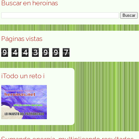
Buscar en heroínas
Páginas vistas
9
4
4
3
9
9
7
¡Todo un reto ¡