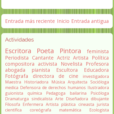
Entrada más reciente
Inicio
Entrada antigua
Actividades
Escritora
Poeta
Pintora
feminista
Periodista
Cantante
Actriz
Artista
Política
compositora
activista
Novelista
Profesora
abogada
pianista
Escultora
Educadora
Fotógrafa
directora de cine
investigadora
Maestra
Historiadora
Música
Arquitecta
Socióloga
medica
Defensora de derechos humanos
Ilustradora
guionista
química
Pedagoga
bailarina
Psicóloga
Dramaturga
sindicalista
Arte
Diseñadora
dibujante
Filosofa
Enfermera
Artista plástica
cineasta
jurista
científica
coreógrafa
matemática
Ecologista