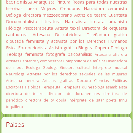
Economista
Anarquista
Pintura
Rosas para todas nuestras
heroínas
Jueza
Mujeres Creadoras
Narradora
ceramista
Bióloga
directora
mezzosoprano
Actriz de teatro
Cuentista
Documentalista
Literatura
Naturalista
literata
urbanista
Filóloga
Psicoterapeuta
Artista textil
Directora de orquesta
cantautora
Artesana
Descubridora
Diseñadora gráfica
diputada
feminista y activista por los Derechos Humanos
Fisica
Fotoperiodista
Artista gráfica
Blogera
Rapera
Teologa
Teóloga feminista
fotografa
psicoanálisis
Artesana alfarera
Artistas
Cantante y compositora
Compositora de música
Diseñadora
de moda
Ecologa
Geologa
Gestora cultural
Interprete musical
Neurologa
Activista por los derechos sexuales de las mujeres
Artesana herrera
Artistas graficas
Doctora Ciencias Políticas
Escritoras
Fisiologa
Terapeuta
Terapeuta quinesóloga
asambleista
directora de teatro.
directora de documentales
directora de
periódico
directora de tv
doula
intérprete de sitar
poeta Innu
toquillera
Paises