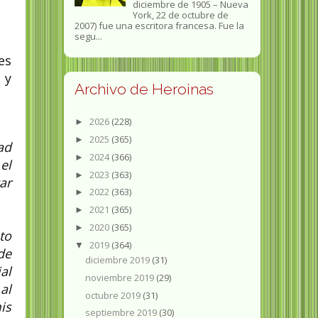
diciembre de 1905 – Nueva
York, 22 de octubre de
2007) fue una escritora francesa. Fue la
segu...
es
 y
Archivo de Heroinas
2026
(228)
►
2025
(365)
►
ad
2024
(366)
►
el
2023
(363)
►
ar
2022
(363)
►
2021
(365)
►
2020
(365)
►
to
2019
(364)
▼
de
diciembre 2019
(31)
al
noviembre 2019
(29)
al
octubre 2019
(31)
is
septiembre 2019
(30)