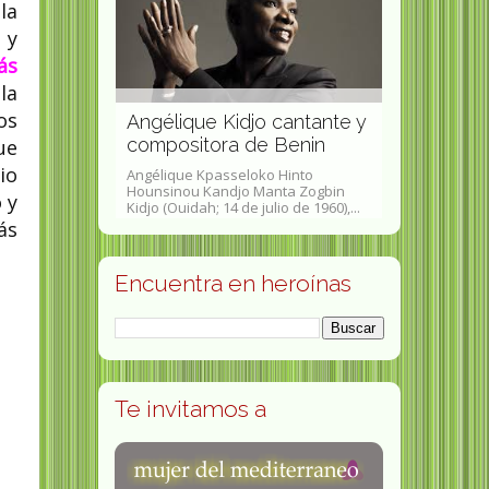
la
 y
ás
az activista
la
os
os
da, fiscal,
Angélique Kidjo cantante y
Lilian Hal
 juez
compositora de Benin
socióloga 
ue
io
ndezClaudia Paz
Angélique Kpasseloko Hinto
Lilian Halls-F
ala, 7 de junio
Hounsinou Kandjo Manta Zogbin
asesora políti
 y
Kidjo (Ouidah; 14 de julio de 1960),...
impartido clase
ás
Encuentra en heroínas
Te invitamos a