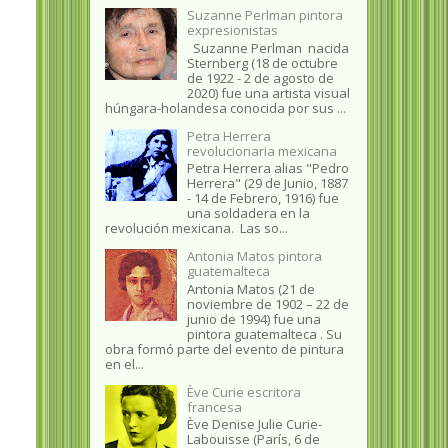
Suzanne Perlman pintora
expresionistas
Suzanne Perlman nacida
Sternberg (18 de octubre
de 1922 - 2 de agosto de
2020) fue una artista visual
húngara-holandesa conocida por sus ...
Petra Herrera
revolucionaria mexicana
Petra Herrera alias "Pedro
Herrera" (29 de Junio, 1887
- 14 de Febrero, 1916) fue
una soldadera en la
revolución mexicana. Las so...
Antonia Matos pintora
guatemalteca
Antonia Matos (21 de
noviembre de 1902 – 22 de
junio de 1994) fue una
pintora guatemalteca . Su
obra formó parte del evento de pintura
en el...
Ève Curie escritora
francesa
Ève Denise Julie Curie-
Labouisse (París, 6 de