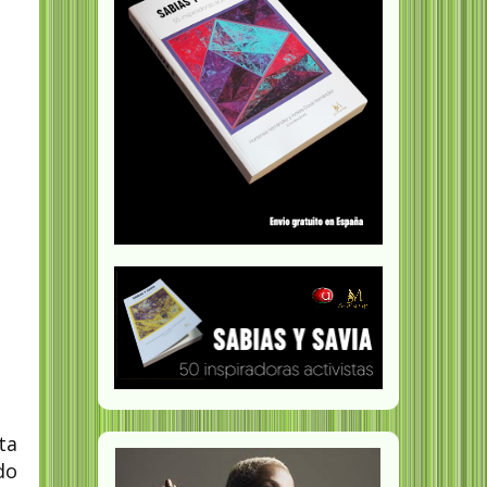
ta
do