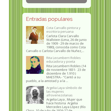
Entradas populares
Cota Carvallo pintora y
escritora peruana
Carlota Clara Carvallo
Wallstein (Lima, 26 de junio
de 1909 - 29 de marzo de
1980), conocida como Cota
Carvallo o Carlota Carvallo de Nuñez,...
Rita Lecumberri Robles
educadora y poeta
Rita Lecumberri Robles (14
de noviembre 1831- 23 de
diciembre de 1.910 )
MAESTRA.- "Cantó a su
pueblo, a la amistad y a la ...
Argelia Laya símbolo de
las mujeres
afrovenezolanas
Argelia Laya , Mujer que
hace historia Argelia
Mercedes Laya López (Río
Chico, 10 de julio de 1926-27 de