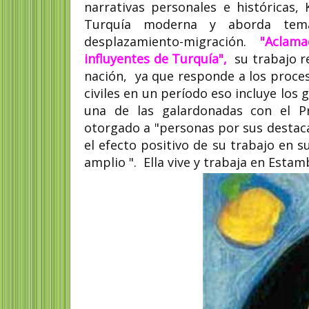
narrativas personales e históricas,
Turquía moderna y aborda temas
desplazamiento-migración.
"Aclama
influyentes de Turquía",
su trabajo re
Joan Kagezi abogad
nación, ya que responde a los proces
fiscal de Uganda
#NiUnaMenos
civiles en un período eso incluye los
una de las galardonadas con el Pr
Joan Namazzi Kagezi (14 de 
1967 -30 de marzo de 2015),
otorgado a "personas por sus destacad
abogada y fiscal de...
el efecto positivo de su trabajo en s
amplio ". Ella vive y trabaja en Estam