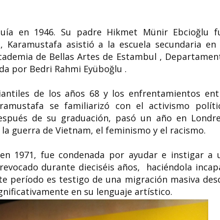
uía en 1946. Su padre Hikmet Münir Ebcioğlu f
, Karamustafa asistió a la escuela secundaria en 
Academia de Bellas Artes de Estambul , Departamen
da por Bedri Rahmi Eyüboğlu .
diantiles de los años 68 y los enfrentamientos ent
amustafa se familiarizó con el activismo políti
Después de su graduación, pasó un año en Londre
la guerra de Vietnam, el feminismo y el racismo.
en 1971, fue condenada por ayudar e instigar a 
e revocado durante dieciséis años, haciéndola incap
ste período es testigo de una migración masiva des
ignificativamente en su lenguaje artístico.