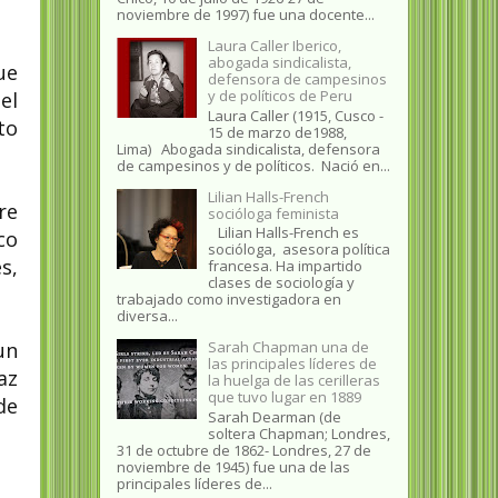
noviembre de 1997) fue una docente...
Laura Caller Iberico,
abogada sindicalista,
ue
defensora de campesinos
y de políticos de Peru
el
Laura Caller (1915, Cusco -
to
15 de marzo de1988,
Lima) Abogada sindicalista, defensora
de campesinos y de políticos. Nació en...
Lilian Halls-French
re
socióloga feminista
Lilian Halls-French es
co
socióloga, asesora política
s,
francesa. Ha impartido
clases de sociología y
trabajado como investigadora en
diversa...
un
Sarah Chapman una de
las principales líderes de
az
la huelga de las cerilleras
que tuvo lugar en 1889
de
Sarah Dearman (de
soltera Chapman; Londres,
31 de octubre de 1862​- Londres, 27 de
noviembre de 1945)​ fue una de las
principales líderes de...