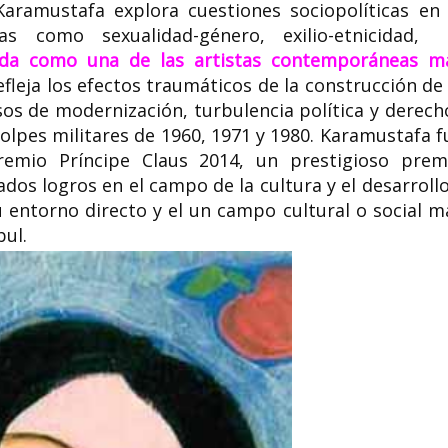
 Karamustafa explora cuestiones sociopolíticas en 
 como sexualidad-género, exilio-etnicidad,
da como una de las artistas contemporáneas m
Claudia Paz y P
fleja los efectos traumáticos de la construcción de 
a y
por los derech
os de modernización, turbulencia política y derech
humanos, aboga
Maria del Mar Bonet ¡
investigadora y
 golpes militares de 1960, 1971 y 1980. Karamustafa f
emio Príncipe Claus 2014, un prestigioso prem
julio de
Maria del Mar Bonet i Verdaguer
Foto: Donald Herná
 fue una
(Palma de Mallorca, 27 de abril de
y Paz Bailey (Guatem
os logros en el campo de la cultura y el desarrollo
1947) es una cantante y...
de 1966) es una...
u entorno directo y el un campo cultural o social m
bul.