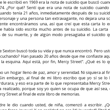
 le escribió en 1969 era la nota de suicidio que buscó cua
974. ¿Por qué? Sentí que era una nota de suicidio cuando 
cuando tenía 21 años, inmediatamente después de su suicid
ersonaje y una persona tan extravagante, no dejara una s
ente encontráramos una, así que creí que esta carta lo e
e había sido escrita mucho antes de su suicidio. La carta
s de su muerte, y de algún modo presagiaba el suicidio q
e Sexton buscó toda su vida y que nunca encontró. Pero us
 escuchando? Han pasado 20 años desde que me confiaste aq
 la esquina. Aquí está, por fin, Mercy Street". ¿Qué es lo 
o un hogar lleno de paz, amor y serenidad. Ni siquiera al fi
Sin embargo, al final de mi libro escribo que yo sí se lo
durara, y eso era parte de lo que representaba Mercy Stre
 realizado, porque soy yo quien se ocupa de que así sea,
y Street al final de este libro de memorias.
dre le dio cuando usted, de niña, comenzó a escribir. ¿Q