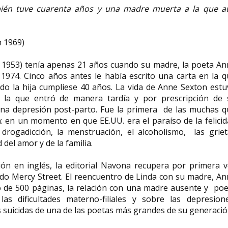
mbién tuve cuarenta años y una madre muerta a la que a
n 1969)
e 1953) tenía apenas 21 años cuando su madre, la poeta An
a 1974. Cinco años antes le había escrito una carta en la 
ndo la hija cumpliese 40 años. La vida de Anne Sexton est
a la que entró de manera tardía y por prescripción de 
 una depresión post-parto. Fue la primera de las muchas 
a: en un momento en que EE.UU. era el paraíso de la felici
 drogadicción, la menstruación, el alcoholismo, las griet
 del amor y de la familia.
ión en inglés, la editorial Navona recupera por primera v
ndo Mercy Street. El reencuentro de Linda con su madre, A
go de 500 páginas, la relación con una madre ausente y po
as dificultades materno-filiales y sobre las depresione
s suicidas de una de las poetas más grandes de su generació