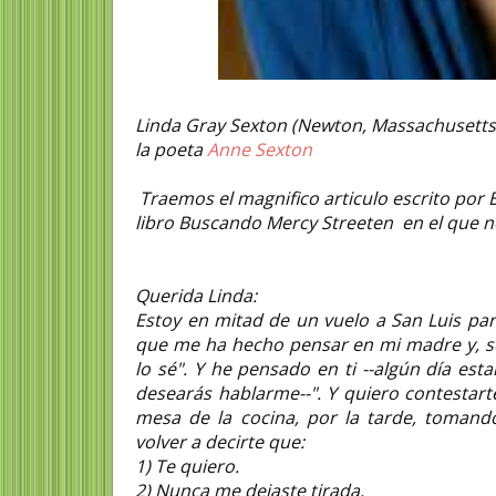
Linda Gray Sexton (Newton, Massachusetts, 
la poeta
Anne Sexton
Traemos el magnifico articulo escrito por B
libro Buscando Mercy Streeten en el que n
Querida Linda:
Estoy en mitad de un vuelo a San Luis par
que me ha hecho pensar en mi madre y, sol
lo sé". Y he pensado en ti --algún día est
desearás hablarme--". Y quiero contestarte
mesa de la cocina, por la tarde, tomand
volver a decirte que:
1) Te quiero.
2) Nunca me dejaste tirada.