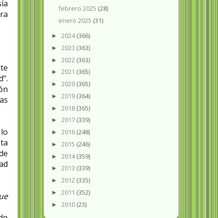
sía
febrero 2025
(28)
ra
enero 2025
(31)
2024
(366)
►
2023
(363)
►
2022
(363)
►
ste
2021
(365)
►
d".
2020
(365)
►
ón
2019
(364)
►
vas
2018
(365)
►
2017
(339)
►
 lo
2016
(248)
►
sta
2015
(246)
►
de
2014
(359)
►
ad
2013
(339)
►
2012
(335)
►
2011
(352)
►
que
2010
(23)
►
odo