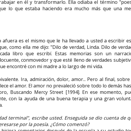
rabajar en él y transformarlo. Ella odiaba el término "poe
 que lo que estaba haciendo era mucho más que una me
 afuera es el mismo que le ha llevado a usted a escribir e
e, como ella me dijo: "Dilo de verdad, Linda. Dilo de verda
da libro que escribí. Estas memorias son un narraci
locuente, conmovedor y que esté lleno de verdades subjeti
ue encontré con mi madre a lo largo de mi vida.
lente. Ira, admiración, dolor, amor... Pero al final, sobre
lece el amor. El amor no prevaleció sobre todo lo demás ha
ibro, Buscando Mercy Street [1994]. En ese momento, pu
te, con la ayuda de una buena terapia y una gran volunt
a.
ad terminal", escribe usted. Enseguida se dio cuenta de 
nteresarse por la poesía. ¿Cómo comenzó?
 hiciera comentarios después de la escuela a su estudio t