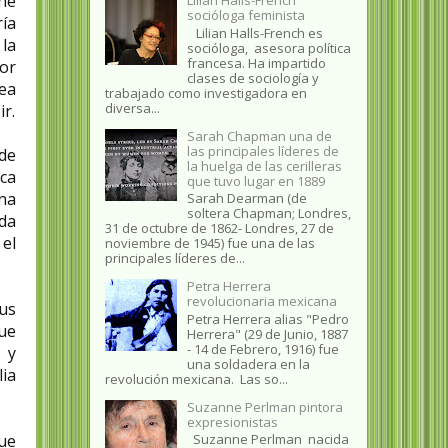
the
socióloga feminista
ría
Lilian Halls-French es
 la
socióloga, asesora política
francesa. Ha impartido
jor
clases de sociología y
sea
trabajado como investigadora en
diversa...
ir.
Sarah Chapman una de
las principales líderes de
de
la huelga de las cerilleras
nca
que tuvo lugar en 1889
na
Sarah Dearman (de
soltera Chapman; Londres,
ida
31 de octubre de 1862​- Londres, 27 de
 el
noviembre de 1945)​ fue una de las
principales líderes de...
Petra Herrera
revolucionaria mexicana
us
Petra Herrera alias "Pedro
ue
Herrera" (29 de Junio, 1887
- 14 de Febrero, 1916) fue
 y
una soldadera en la
lia
revolución mexicana. Las so...
Suzanne Perlman pintora
expresionistas
ue
Suzanne Perlman nacida