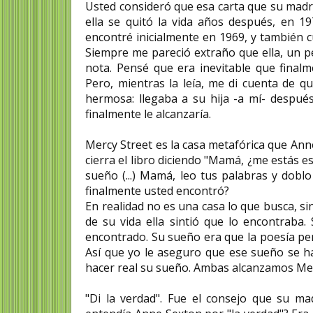
Usted consideró que esa carta que su madre
ella se quitó la vida años después, en 1
encontré inicialmente en 1969, y también 
Siempre me pareció extraño que ella, un p
nota. Pensé que era inevitable que finalm
Pero, mientras la leía, me di cuenta de qu
hermosa: llegaba a su hija -a mí- despué
finalmente le alcanzaría.
Mercy Street es la casa metafórica que Ann
cierra el libro diciendo "Mamá, ¿me estás
sueño (...) Mamá, leo tus palabras y doblo
finalmente usted encontró?
En realidad no es una casa lo que busca, sin
de su vida ella sintió que lo encontraba. 
encontrado. Su sueño era que la poesía per
Así que yo le aseguro que ese sueño se ha
hacer real su sueño. Ambas alcanzamos Merc
"Di la verdad". Fue el consejo que su ma