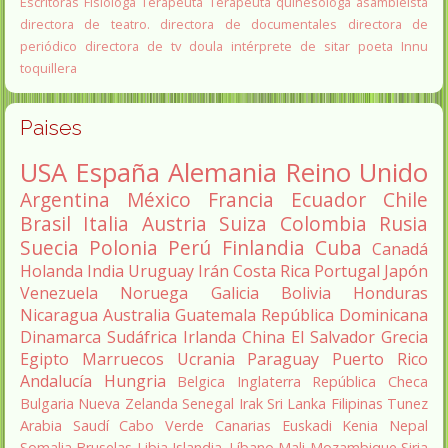
Escritoras
Fisiologa
Terapeuta
Terapeuta quinesóloga
asambleista
directora de teatro.
directora de documentales
directora de
periódico
directora de tv
doula
intérprete de sitar
poeta Innu
toquillera
Paises
USA
España
Alemania
Reino Unido
Argentina
México
Francia
Ecuador
Chile
Brasil
Italia
Austria
Suiza
Colombia
Rusia
Suecia
Polonia
Perú
Finlandia
Cuba
Canadá
Holanda
India
Uruguay
Irán
Costa Rica
Portugal
Japón
Venezuela
Noruega
Galicia
Bolivia
Honduras
Nicaragua
Australia
Guatemala
República Dominicana
Dinamarca
Sudáfrica
Irlanda
China
El Salvador
Grecia
Egipto
Marruecos
Ucrania
Paraguay
Puerto Rico
Andalucía
Hungria
Belgica
Inglaterra
República Checa
Bulgaria
Nueva Zelanda
Senegal
Irak
Sri Lanka
Filipinas
Tunez
Arabia Saudí
Cabo Verde
Canarias
Euskadi
Kenia
Nepal
Somalia
Bruselas
Libia
Islandia.
Líbano
Mali
Mozambique
Siria