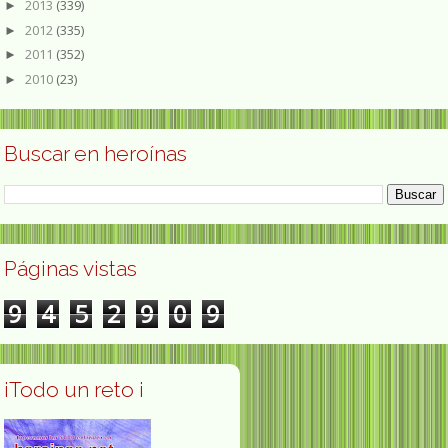
2013
(339)
►
2012
(335)
►
2011
(352)
►
2010
(23)
►
Buscar en heroínas
Páginas vistas
9
4
5
2
9
0
9
¡Todo un reto ¡