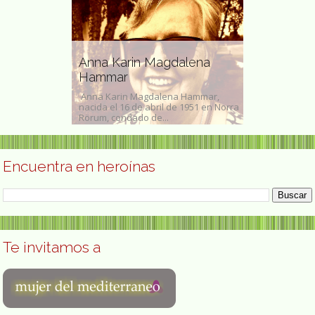
Anna Karin Magdalena
Chona Mad
ceramista
Hammar
canaria
nez, de
Anna Karin Magdalena Hammar,
Asunción Made
veka Montoya
nacida el 16 de abril de 1951 en Norra
Gran Canaria, 
so...
Rörum, condado de...
conocida como 
Encuentra en heroínas
Te invitamos a