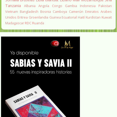
Tanzania
Albania
Angola
Congo
Gambia
Indonesia
Pakistan
Vietnam
Bangladesh
Bosnia
Camboya
Camerún
Emiratos Arabes
Unidos
Eritrea
Groenlandia
Guinea Ecuatorial
Haití
Kurdistan
Kuwait
Madagascar
RDC
Ruanda