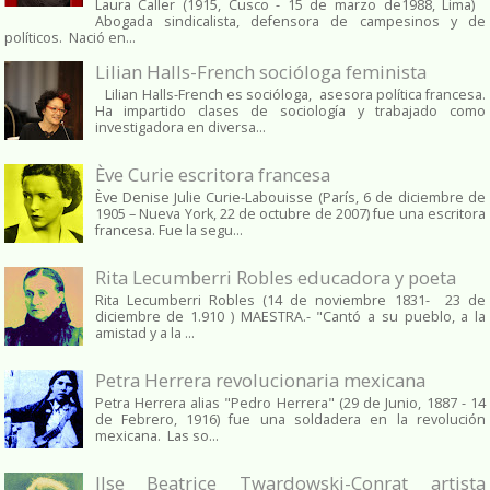
Laura Caller (1915, Cusco - 15 de marzo de1988, Lima)
Abogada sindicalista, defensora de campesinos y de
políticos. Nació en...
Lilian Halls-French socióloga feminista
Lilian Halls-French es socióloga, asesora política francesa.
Ha impartido clases de sociología y trabajado como
investigadora en diversa...
Ève Curie escritora francesa
Ève Denise Julie Curie-Labouisse (París, 6 de diciembre de
1905 – Nueva York, 22 de octubre de 2007) fue una escritora
francesa. Fue la segu...
Rita Lecumberri Robles educadora y poeta
Rita Lecumberri Robles (14 de noviembre 1831- 23 de
diciembre de 1.910 ) MAESTRA.- "Cantó a su pueblo, a la
amistad y a la ...
Petra Herrera revolucionaria mexicana
Petra Herrera alias "Pedro Herrera" (29 de Junio, 1887 - 14
de Febrero, 1916) fue una soldadera en la revolución
mexicana. Las so...
Ilse Beatrice Twardowski-Conrat artista