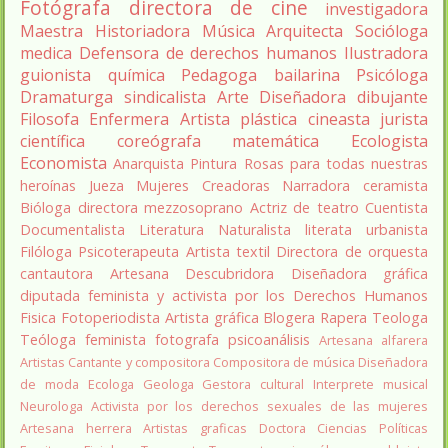
Fotógrafa
directora de cine
investigadora
Maestra
Historiadora
Música
Arquitecta
Socióloga
medica
Defensora de derechos humanos
Ilustradora
guionista
química
Pedagoga
bailarina
Psicóloga
Dramaturga
sindicalista
Arte
Diseñadora
dibujante
Filosofa
Enfermera
Artista plástica
cineasta
jurista
científica
coreógrafa
matemática
Ecologista
Economista
Anarquista
Pintura
Rosas para todas nuestras
heroínas
Jueza
Mujeres Creadoras
Narradora
ceramista
Bióloga
directora
mezzosoprano
Actriz de teatro
Cuentista
Documentalista
Literatura
Naturalista
literata
urbanista
Filóloga
Psicoterapeuta
Artista textil
Directora de orquesta
cantautora
Artesana
Descubridora
Diseñadora gráfica
diputada
feminista y activista por los Derechos Humanos
Fisica
Fotoperiodista
Artista gráfica
Blogera
Rapera
Teologa
Teóloga feminista
fotografa
psicoanálisis
Artesana alfarera
Artistas
Cantante y compositora
Compositora de música
Diseñadora
de moda
Ecologa
Geologa
Gestora cultural
Interprete musical
Neurologa
Activista por los derechos sexuales de las mujeres
Artesana herrera
Artistas graficas
Doctora Ciencias Políticas