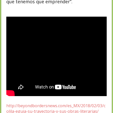
que tenemos que emprender”.
http://beyondbordersnews.com/es_MX/2018/02/03/c
olila-eguia-su-trayectoria-y-sus-obras-literarias/