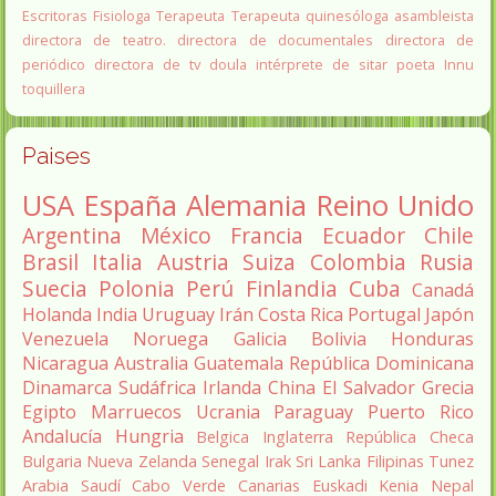
Escritoras
Fisiologa
Terapeuta
Terapeuta quinesóloga
asambleista
directora de teatro.
directora de documentales
directora de
periódico
directora de tv
doula
intérprete de sitar
poeta Innu
toquillera
Paises
USA
España
Alemania
Reino Unido
Argentina
México
Francia
Ecuador
Chile
Brasil
Italia
Austria
Suiza
Colombia
Rusia
Suecia
Polonia
Perú
Finlandia
Cuba
Canadá
Holanda
India
Uruguay
Irán
Costa Rica
Portugal
Japón
Venezuela
Noruega
Galicia
Bolivia
Honduras
Nicaragua
Australia
Guatemala
República Dominicana
Dinamarca
Sudáfrica
Irlanda
China
El Salvador
Grecia
Egipto
Marruecos
Ucrania
Paraguay
Puerto Rico
Andalucía
Hungria
Belgica
Inglaterra
República Checa
Bulgaria
Nueva Zelanda
Senegal
Irak
Sri Lanka
Filipinas
Tunez
Arabia Saudí
Cabo Verde
Canarias
Euskadi
Kenia
Nepal