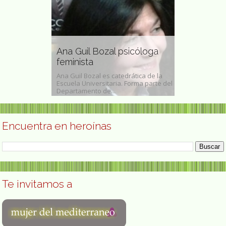
na Guil Bozal psicóloga
Rosario Cabrera artista
eminista
mexicana
a Guil Bozal es catedrática de la
Rosario Cabrera López (Ciudad de
cuela Universitaria. Forma parte del
México, 5 de junio de 1901- Progreso
partamento de...
Yucatán, 30 de diciembre de...
Encuentra en heroínas
Te invitamos a