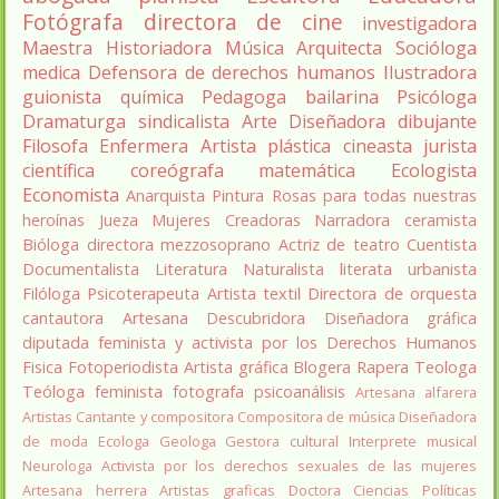
Fotógrafa
directora de cine
investigadora
Maestra
Historiadora
Música
Arquitecta
Socióloga
medica
Defensora de derechos humanos
Ilustradora
guionista
química
Pedagoga
bailarina
Psicóloga
Dramaturga
sindicalista
Arte
Diseñadora
dibujante
Filosofa
Enfermera
Artista plástica
cineasta
jurista
científica
coreógrafa
matemática
Ecologista
Economista
Anarquista
Pintura
Rosas para todas nuestras
heroínas
Jueza
Mujeres Creadoras
Narradora
ceramista
Bióloga
directora
mezzosoprano
Actriz de teatro
Cuentista
Documentalista
Literatura
Naturalista
literata
urbanista
Filóloga
Psicoterapeuta
Artista textil
Directora de orquesta
cantautora
Artesana
Descubridora
Diseñadora gráfica
diputada
feminista y activista por los Derechos Humanos
Fisica
Fotoperiodista
Artista gráfica
Blogera
Rapera
Teologa
Teóloga feminista
fotografa
psicoanálisis
Artesana alfarera
Artistas
Cantante y compositora
Compositora de música
Diseñadora
de moda
Ecologa
Geologa
Gestora cultural
Interprete musical
Neurologa
Activista por los derechos sexuales de las mujeres
Artesana herrera
Artistas graficas
Doctora Ciencias Políticas