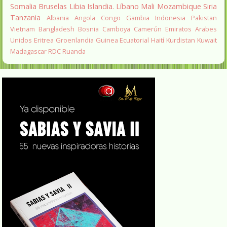
Somalia
Bruselas
Libia
Islandia.
Líbano
Mali
Mozambique
Siria
Tanzania
Albania
Angola
Congo
Gambia
Indonesia
Pakistan
Vietnam
Bangladesh
Bosnia
Camboya
Camerún
Emiratos Arabes
Unidos
Eritrea
Groenlandia
Guinea Ecuatorial
Haití
Kurdistan
Kuwait
Madagascar
RDC
Ruanda