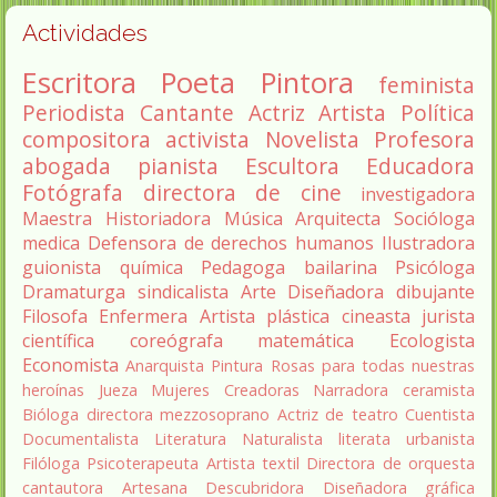
Actividades
Escritora
Poeta
Pintora
feminista
Periodista
Cantante
Actriz
Artista
Política
compositora
activista
Novelista
Profesora
abogada
pianista
Escultora
Educadora
Fotógrafa
directora de cine
investigadora
Maestra
Historiadora
Música
Arquitecta
Socióloga
medica
Defensora de derechos humanos
Ilustradora
guionista
química
Pedagoga
bailarina
Psicóloga
Dramaturga
sindicalista
Arte
Diseñadora
dibujante
Filosofa
Enfermera
Artista plástica
cineasta
jurista
científica
coreógrafa
matemática
Ecologista
Economista
Anarquista
Pintura
Rosas para todas nuestras
heroínas
Jueza
Mujeres Creadoras
Narradora
ceramista
Bióloga
directora
mezzosoprano
Actriz de teatro
Cuentista
Documentalista
Literatura
Naturalista
literata
urbanista
Filóloga
Psicoterapeuta
Artista textil
Directora de orquesta
cantautora
Artesana
Descubridora
Diseñadora gráfica