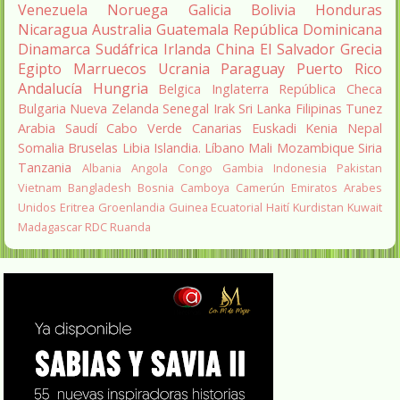
Venezuela
Noruega
Galicia
Bolivia
Honduras
Nicaragua
Australia
Guatemala
República Dominicana
Dinamarca
Sudáfrica
Irlanda
China
El Salvador
Grecia
Egipto
Marruecos
Ucrania
Paraguay
Puerto Rico
Andalucía
Hungria
Belgica
Inglaterra
República Checa
Bulgaria
Nueva Zelanda
Senegal
Irak
Sri Lanka
Filipinas
Tunez
Arabia Saudí
Cabo Verde
Canarias
Euskadi
Kenia
Nepal
Somalia
Bruselas
Libia
Islandia.
Líbano
Mali
Mozambique
Siria
Tanzania
Albania
Angola
Congo
Gambia
Indonesia
Pakistan
Vietnam
Bangladesh
Bosnia
Camboya
Camerún
Emiratos Arabes
Unidos
Eritrea
Groenlandia
Guinea Ecuatorial
Haití
Kurdistan
Kuwait
Madagascar
RDC
Ruanda