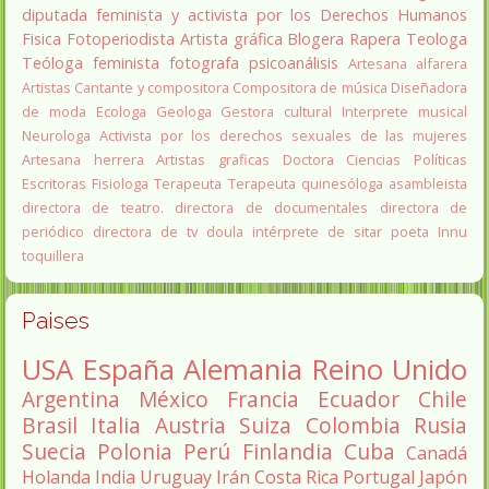
diputada
feminista y activista por los Derechos Humanos
Fisica
Fotoperiodista
Artista gráfica
Blogera
Rapera
Teologa
Teóloga feminista
fotografa
psicoanálisis
Artesana alfarera
Artistas
Cantante y compositora
Compositora de música
Diseñadora
de moda
Ecologa
Geologa
Gestora cultural
Interprete musical
Neurologa
Activista por los derechos sexuales de las mujeres
Artesana herrera
Artistas graficas
Doctora Ciencias Políticas
Escritoras
Fisiologa
Terapeuta
Terapeuta quinesóloga
asambleista
directora de teatro.
directora de documentales
directora de
periódico
directora de tv
doula
intérprete de sitar
poeta Innu
toquillera
Paises
USA
España
Alemania
Reino Unido
Argentina
México
Francia
Ecuador
Chile
Brasil
Italia
Austria
Suiza
Colombia
Rusia
Suecia
Polonia
Perú
Finlandia
Cuba
Canadá
Holanda
India
Uruguay
Irán
Costa Rica
Portugal
Japón