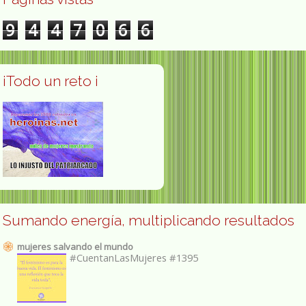
9
4
4
7
0
6
6
¡Todo un reto ¡
Sumando energía, multiplicando resultados
mujeres salvando el mundo
#CuentanLasMujeres #1395